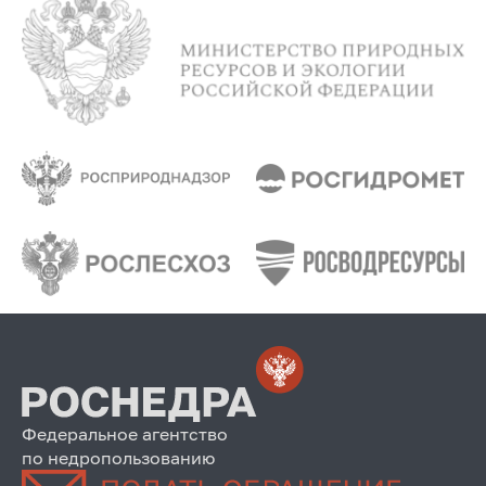
Федеральное агентство
по недропользованию