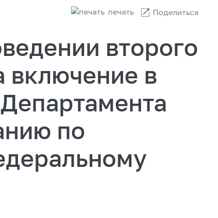
печать
Поделиться
оведении второго
а включение в
 Департамента
анию по
едеральному