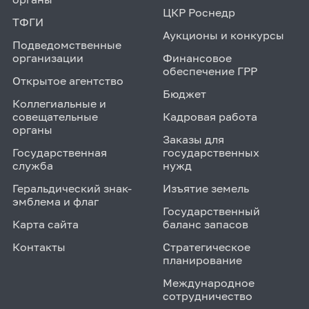
ЦКР Роснедр
ТФГИ
Аукционы и конкурсы
Подведомственные
организации
Финансовое
обеспечение ГРР
Открытое агентство
Бюджет
Коллегиальные и
совещательные
Кадровая работа
органы
Заказы для
Государственная
государственных
служба
нужд
Геральдический знак-
Изъятие земель
эмблема и флаг
Государственный
Карта сайта
баланс запасов
Контакты
Стратегическое
планирование
Международное
сотрудничество