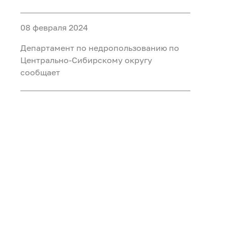
агентства по недропользованию на
главную, ведущую группы должностей
08 февраля 2024
Департамент по недропользованию по
Центрально-Сибирскому округу
сообщает