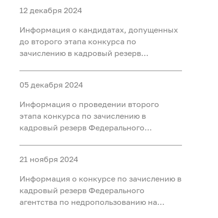
12 декабря 2024
Информация о кандидатах, допущенных
до второго этапа конкурса по
зачислению в кадровый резерв
Федерального агентства по
недропользованию на главную, ведущую
05 декабря 2024
и старшую группы должностей
Информация о проведении второго
этапа конкурса по зачислению в
кадровый резерв Федерального
агентства по недропользованию на
главную, ведущую и старшую группы
21 ноября 2024
должностей
Информация о конкурсе по зачислению в
кадровый резерв Федерального
агентства по недропользованию на
главную, ведущую и старшую группы