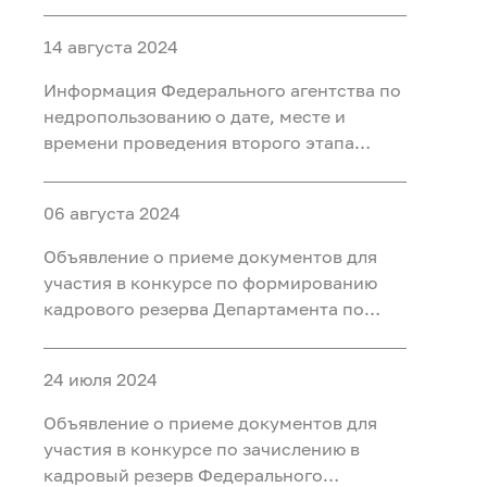
второго этапа конкурса на
формирование кадрового резерва и
14 августа 2024
замещение вакантных должностей
Информация Федерального агентства по
недропользованию о дате, месте и
времени проведения второго этапа
конкурса по зачислению в кадровый
резерв Федерального агентства по
06 августа 2024
недропользованию на главную, ведущую
группы должностей
Объявление о приеме документов для
участия в конкурсе по формированию
кадрового резерва Департамента по
недропользованию по Центрально-
Сибирскому округу
24 июля 2024
Объявление о приеме документов для
участия в конкурсе по зачислению в
кадровый резерв Федерального