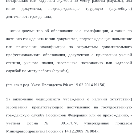
нотариально или кадровой службой по месту работы (службы), или
иные документы, подтверждающие трудовую (служебную)
деятельность гражданина;
- копии документов об образовании и о квалификации, а также по
желанию гражданина копии документов, подтверждающие повышение
или присвоение квалификации по результатам дополнительного
профессионального образования, документов о присвоении ученой
степени, ученого звания, заверенные нотариально или кадровой
службой по месту работы (службы);
(пп. «г» в ред. Указа Президента РФ от 19.03.2014 N 156)
5) заключение медицинского учреждения о наличии (отсутствии)
заболевания, препятствующего поступлению на государственную
гражданскую службу Российской Федерации или ее прохождению, -
учетная форма № 001-ГС/у, утвержденная приказом
Минздравсоцразвития России от 14.12.2009 № 984н.