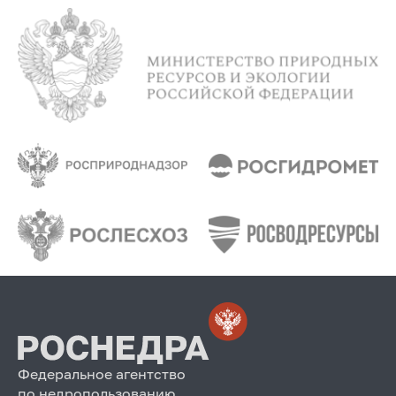
Федеральное агентство
по недропользованию