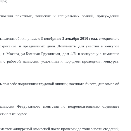
тера;
своении почетных, воинских и специальных званий, присуждении
бъявления об их приеме с
3 ноября по 3 декабря 2010 года
, ежедневно с
оскресенье) и праздничных дней. Документы для участия в конкурсе
, г. Москва, ул.Большая Грузинская, дом 4/6, в конкурсную комиссию
м с работой комиссии, условиями и порядком проведения конкурса,
 при себе подлинники трудовой книжки, военного билета, дипломов об
комиссии Федерального агентства по недропользованию оценивает
стию в конкурсе.
имается конкурсной комиссией после проверки достоверности сведений,