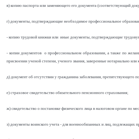
в) копию паспорта или заменяющего его документа (соответствующий доку
г) документы, подтверждающие необходимое профессиональное образован
- копию трудовой книжки или иные документы, подтверждающие трудовую
- копии документов о профессиональном образовании, а также по жела
присвоении ученой степени, ученого звания, заверенные нотариально или
д) документ об отсутствии у гражданина заболевания, препятствующего 
е) страховое свидетельство обязательного пенсионного страхования;
ж) свидетельство о постановке физического лица в налоговом органе по м
з) документы воинского учета - для военнообязанных и лиц, подлежащих 