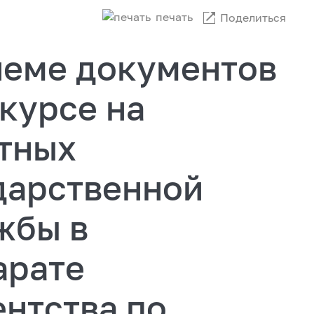
печать
Поделиться
иеме документов
нкурсе на
тных
дарственной
жбы в
арате
нтства по