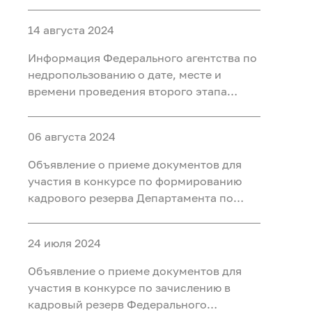
второго этапа конкурса на
формирование кадрового резерва и
14 августа 2024
замещение вакантных должностей
Информация Федерального агентства по
недропользованию о дате, месте и
времени проведения второго этапа
конкурса по зачислению в кадровый
резерв Федерального агентства по
06 августа 2024
недропользованию на главную, ведущую
группы должностей
Объявление о приеме документов для
участия в конкурсе по формированию
кадрового резерва Департамента по
недропользованию по Центрально-
Сибирскому округу
24 июля 2024
Объявление о приеме документов для
участия в конкурсе по зачислению в
кадровый резерв Федерального