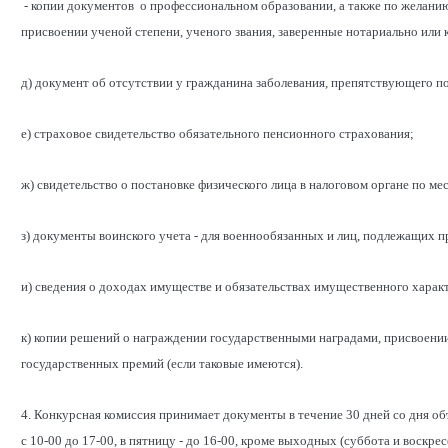
- копии документов о профессиональном образовании, а также по желани
присвоении ученой степени, ученого звания, заверенные нотариально или
д) документ об отсутствии у гражданина заболевания, препятствующего 
е) страховое свидетельство обязательного пенсионного страхования;
ж) свидетельство о постановке физического лица в налоговом органе по м
з) документы воинского учета - для военнообязанных и лиц, подлежащих 
и) сведения о доходах имуществе и обязательствах имущественного харак
к) копии решений о награждении государственными наградами, присвоени
государственных премий (если таковые имеются).
4. Конкурсная комиссия принимает документы в течение 30 дней со дня о
с 10-00 до 17-00, в пятницу - до 16-00, кроме выходных (суббота и воскр