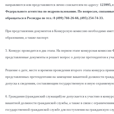
направляются или представляются лично соискателем по адресу:
123995, 
Федерального агентства по недропользованию. По вопросам, связанным
обращаться в Роснедра по тел.: 8 (499) 766-26-66, (495) 254-74-33.
При представлении документов в Конкурсную комиссию необходимо иметь 
образовании, а также паспорт.
5. Конкурс проводится в два этапа. На первом этапе конкурсная комиссии
представленные документы и решает вопрос о допуске претендентов к уча
Решение о дате, месте и времени проведения второго этапа конкурса прин
представленных претендентами на замещение вакантной должности гражда
допуска к сведениям, составляющим государственную и иную охраняемую 
6. Гражданин (гражданский служащий) не допускается к участию в конкурс
вакантной должности гражданской службы, а также в связи с ограничения
государственной гражданской службе для поступления на гражданскую сл