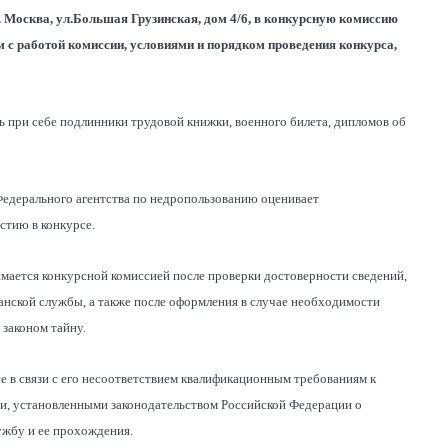
г. Москва, ул.Большая Грузинская, дом 4/6, в конкурсную комиссию
 с работой комиссии, условиями и порядком проведения конкурса,
при себе подлинники трудовой книжки, военного билета, дипломов об
 Федерального агентства по недропользованию оценивает
стию в конкурсе.
имается конкурсной комиссией после проверки достоверности сведений,
нской службы, а также после оформления в случае необходимости
законом тайну.
е в связи с его несоответствием квалификационным требованиям к
ми, установленными законодательством Российской Федерации о
ужбу и ее прохождения.