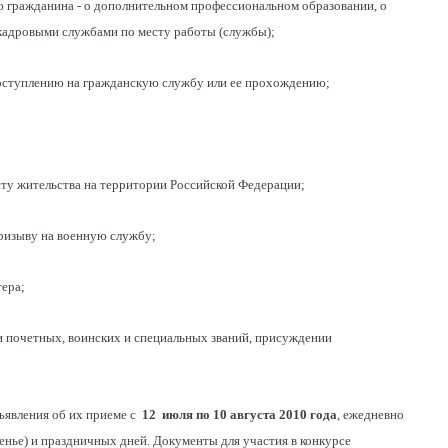
ю гражданина - о дополнительном профессиональном образовании, о
 кадровыми службами по месту работы (службы);
поступлению на гражданскую службу или ее прохождению;
есту жительства на территории Российской Федерации;
призыву на военную службу;
тера;
и почетных, воинских и специальных званий, присуждении
бъявления об их приеме с
12 июля по 10 августа 2010 года
, ежедневно
есенье) и праздничных дней. Документы для участия в конкурсе