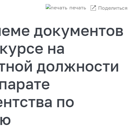
печать
Поделиться
иеме документов
нкурсе на
тной должности
ппарате
нтства по
ию