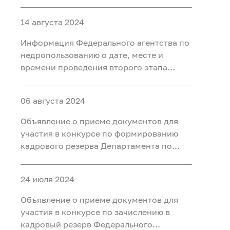
второго этапа конкурса на
формирование кадрового резерва и
14 августа 2024
замещение вакантных должностей
Информация Федерального агентства по
недропользованию о дате, месте и
времени проведения второго этапа
конкурса по зачислению в кадровый
резерв Федерального агентства по
06 августа 2024
недропользованию на главную, ведущую
группы должностей
Объявление о приеме документов для
участия в конкурсе по формированию
кадрового резерва Департамента по
недропользованию по Центрально-
Сибирскому округу
24 июля 2024
Объявление о приеме документов для
участия в конкурсе по зачислению в
кадровый резерв Федерального