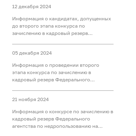
12 декабря 2024
Информация о кандидатах, допущенных
до второго этапа конкурса по
зачислению в кадровый резерв
Федерального агентства по
недропользованию на главную, ведущую
05 декабря 2024
и старшую группы должностей
Информация о проведении второго
этапа конкурса по зачислению в
кадровый резерв Федерального
агентства по недропользованию на
главную, ведущую и старшую группы
21 ноября 2024
должностей
Информация о конкурсе по зачислению в
кадровый резерв Федерального
агентства по недропользованию на
главную, ведущую и старшую группы