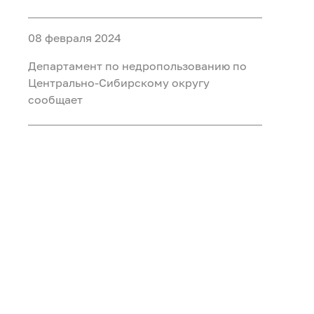
агентства по недропользованию на
главную, ведущую группы должностей
08 февраля 2024
Департамент по недропользованию по
Центрально-Сибирскому округу
сообщает