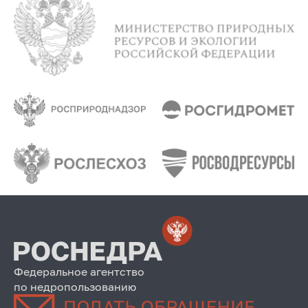
Федеральное агентство
по недропользованию