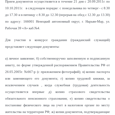
Прием документов осуществляется в течение 21 дня с 20.09.2011г. по
10.10.2011г. в следующем порядке: с понедельника по четверг - с 8.30
до 17.30 и в пятницу с 8.30 до 12.30 (перерыв на обед с 12.30 до 13.30)
по адресу: 166001 Ненецкий автономный округ, г. Нарьян-Мар, ул.
Рабочая 39 «А» каб.№4.
Для участия в конкурсе гражданин (гражданский служащий)
представляет следующие документы:
а) личное заявление; б) собственноручно заполненную и подписанную
анкету, по форме утвержденной распоряжением Правительства РФ от
26.05.2005г. №667-р (с приложением фотографий); в) копию паспорта
или заменяющего его документа; г) копию трудовой книжки, за
исключением случаев , когда служебная (трудовая) деятельность
осуществляется впервые д) копию страхового свидетельства
обязательного пенсионного страхования; е) копию свидетельства о
постановке физического лица на учет в налоговом органе по месту
жительства на территории РФ; ж) копии документов, подтверждающие