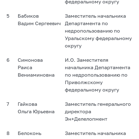
федеральному округу
5
Бабиков
Заместитель начальника
Вадим Сергеевич
Департамента по
недропользованию по
Уральскому федеральному
округу
6
Симонова
И.О. Заместителя
Раиса
начальника Департамента
Вениаминовна
по недропользованию по
Приволжскому
федеральному округу
7
Гайкова
Заместитель генерального
Ольга Юрьевна
директора
Эн+Делелопмент
8
Белоконь
Заместитель начальника