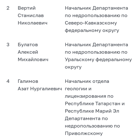
2
Вертий
Начальник Департамента
Станислав
по недропользованию по
Николаевич
Северо-Кавказскому
федеральному округу
3
Булатов
Начальник Департамента
Алексей
по недропользованию по
Михайлович
Уральскому федеральному
округу
4
Галимов
Начальник отдела
Азат Нургалиевич
геологии и
лицензирования по
Республике Татарстан и
Республике Марий Эл
Департамента по
недропользованию по
Приволжскому