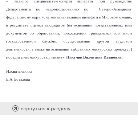
– главного специалиста-эксперта аппарата при руководстве
Департамента по недропользованию по Северо-Западному
федеральному округу, на континентальном шельфе и в Мировом океане,
в результате оценки кандидатов (на основании представленных ими
документов об образовании, прохождении гражданской или иной
государственной службы, осуществлении другой трудовой
деятельности, а также на основании выбранных конкурсных процедур)
победителем конкурса признана -
Пикулик Валентина Ивановна.
И.о.начальника
Е.А. Боталова
вернуться к разделу