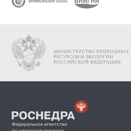
Федеральное агентство
по недропользованию