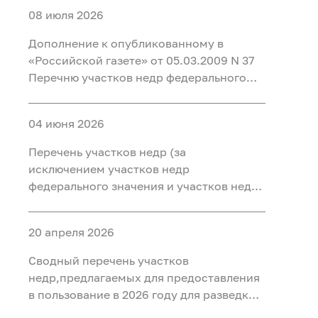
08 июля 2026
Дополнение к опубликованному в
«Российской газете» от 05.03.2009 N 37
Перечню участков недр федерального
значения в редакции, изложенной в
«Российской газете» от 25.06.2025 N 136
04 июня 2026
(9675)
Перечень участков недр (за
исключением участков недр
федерального значения и участков недр
местного значения) для геологического
изучения недр, для разведки и добычи
20 апреля 2026
полезных ископаемых, для
геологического изучения недр, разведки
Сводный перечень участков
и добычи полезных ископаемых,
недр,предлагаемых для предоставления
осуществляемых по совмещенной
в пользование в 2026 году для разведки
лицензии, или для разработки
и добычи, а также геологического