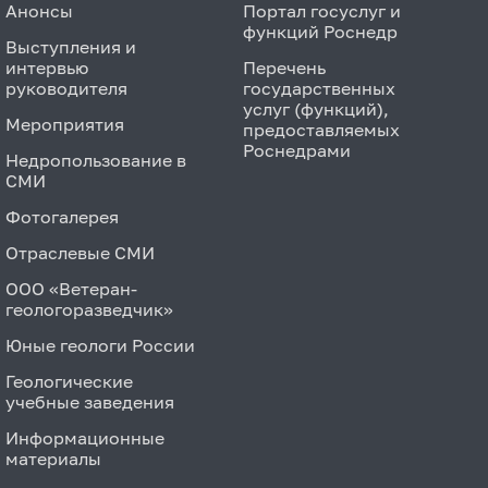
Анонсы
Портал госуслуг и
функций Роснедр
Выступления и
интервью
Перечень
руководителя
государственных
услуг (функций),
Мероприятия
предоставляемых
Роснедрами
Недропользование в
СМИ
Фотогалерея
Отраслевые СМИ
ООО «Ветеран-
геологоразведчик»
Юные геологи России
Геологические
учебные заведения
Информационные
материалы