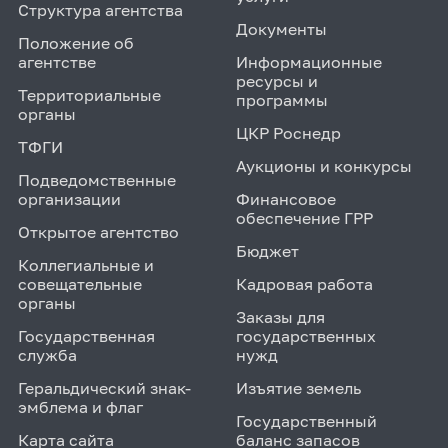
Структура агентства
Документы
Положение об
агентстве
Информационные
ресурсы и
Территориальные
программы
органы
ЦКР Роснедр
ТФГИ
Аукционы и конкурсы
Подведомственные
организации
Финансовое
обеспечение ГРР
Открытое агентство
Бюджет
Коллегиальные и
совещательные
Кадровая работа
органы
Заказы для
Государственная
государственных
служба
нужд
Геральдический знак-
Изъятие земель
эмблема и флаг
Государственный
Карта сайта
баланс запасов