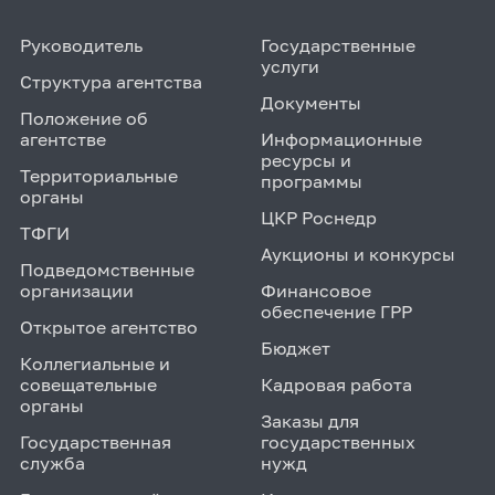
Руководитель
Государственные
услуги
Структура агентства
Документы
Положение об
агентстве
Информационные
ресурсы и
Территориальные
программы
органы
ЦКР Роснедр
ТФГИ
Аукционы и конкурсы
Подведомственные
организации
Финансовое
обеспечение ГРР
Открытое агентство
Бюджет
Коллегиальные и
совещательные
Кадровая работа
органы
Заказы для
Государственная
государственных
служба
нужд