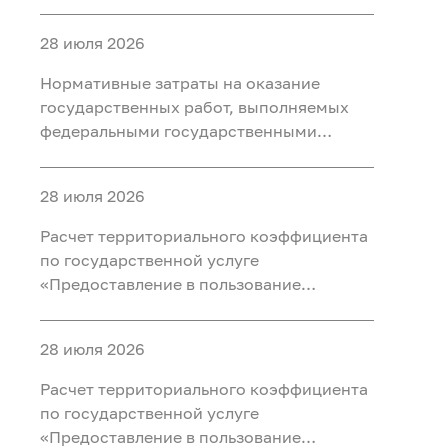
учреждениями, находящимися в ведении
Федерального агентства по
28 июля 2026
недропользованию на 2028 год
Нормативные затраты на оказание
государственных работ, выполняемых
федеральными государственными
учреждениями, находящимися в ведении
Федерального агентства по
28 июля 2026
недропользованию на 2027 год
Расчет территориального коэффициента
по государственной услуге
«Предоставление в пользование
геологической информации о недрах,
полученной в результате
28 июля 2026
государственного геологического
изучения недр» на 2029 год
Расчет территориального коэффициента
по государственной услуге
«Предоставление в пользование