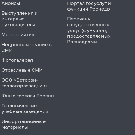
Анонсы
Портал госуслуг и
функций Роснедр
Выступления и
интервью
Перечень
руководителя
государственных
услуг (функций),
Мероприятия
предоставляемых
Роснедрами
Недропользование в
СМИ
Фотогалерея
Отраслевые СМИ
ООО «Ветеран-
геологоразведчик»
Юные геологи России
Геологические
учебные заведения
Информационные
материалы