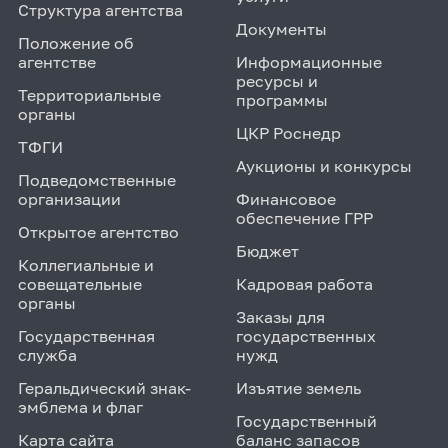
Структура агентства
Документы
Положение об
агентстве
Информационные
ресурсы и
Территориальные
программы
органы
ЦКР Роснедр
ТФГИ
Аукционы и конкурсы
Подведомственные
организации
Финансовое
обеспечение ГРР
Открытое агентство
Бюджет
Коллегиальные и
совещательные
Кадровая работа
органы
Заказы для
Государственная
государственных
служба
нужд
Геральдический знак-
Изъятие земель
эмблема и флаг
Государственный
Карта сайта
баланс запасов