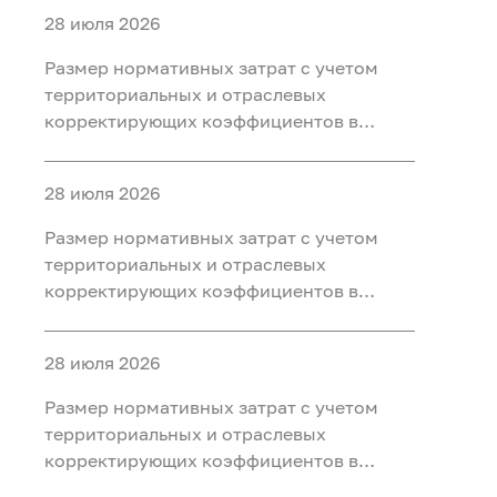
28 июля 2026
Размер нормативных затрат с учетом
территориальных и отраслевых
корректирующих коэффициентов в
рамках Федерального проекта
«Спутниковая связь и наблюдение за
28 июля 2026
Землей» на 2027 год и плановый период
2028 и 2029 годов
Размер нормативных затрат с учетом
территориальных и отраслевых
корректирующих коэффициентов в
рамках национального проекта
«Экологическое благополучие» на 2027
28 июля 2026
год и плановый период 2028 и 2029
годов
Размер нормативных затрат с учетом
территориальных и отраслевых
корректирующих коэффициентов в
рамках Федерального проекта