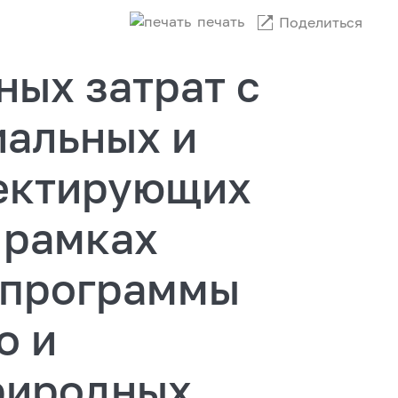
печать
Поделиться
ых затрат с
иальных и
ектирующих
 рамках
 программы
о и
риродных