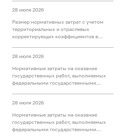
«Геология: возрождение легенды» на
28 июля 2026
2027 год и плановый период 2028 и 2029
годов
Размер нормативных затрат с учетом
территориальных и отраслевых
корректирующих коэффициентов в
рамках государственной программы
«Воспроизводство и использование
28 июля 2026
природных ресурсов» на 2027 год и
плановый период 2028 и 2029 годов
Нормативные затраты на оказание
государственных работ, выполняемых
федеральными государственными
учреждениями, находящимися в ведении
Федерального агентства по
28 июля 2026
недропользованию на 2029 год
Нормативные затраты на оказание
государственных работ, выполняемых
федеральными государственными