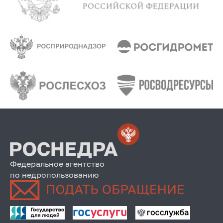
Федеральное агентство
по недропользованию