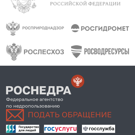
Федеральное агентство
по недропользованию