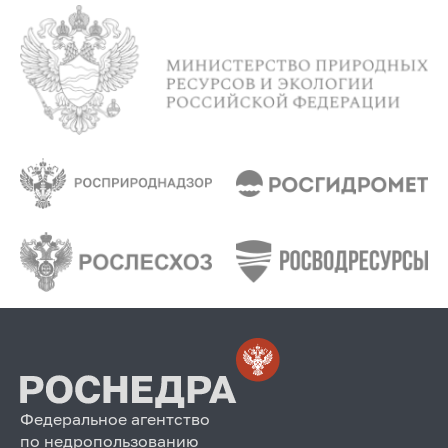
Федеральное агентство
по недропользованию