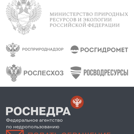
Федеральное агентство
по недропользованию