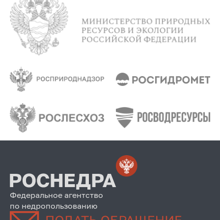
Федеральное агентство
по недропользованию