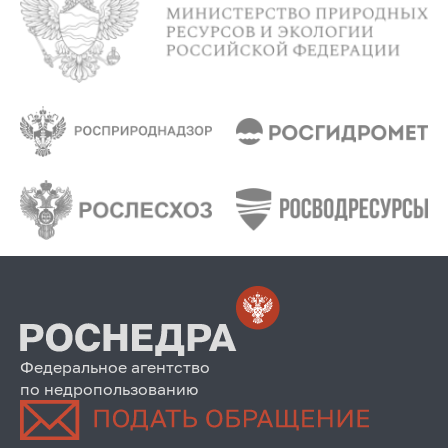
Федеральное агентство
по недропользованию