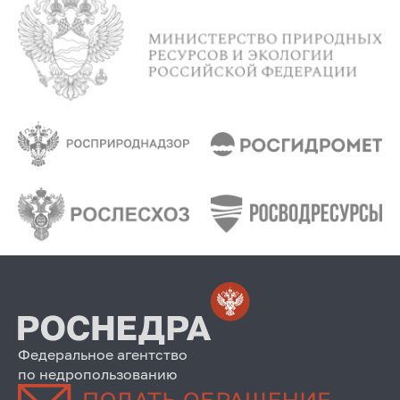
Федеральное агентство
по недропользованию