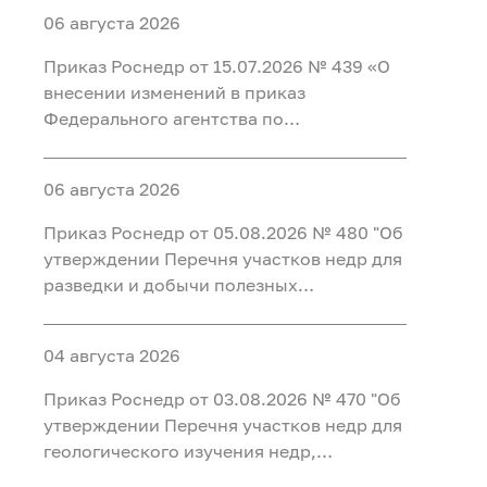
06 августа 2026
Приказ Роснедр от 15.07.2026 № 439 «О
внесении изменений в приказ
Федерального агентства по
недропользованию от 09.04.2026 № 201
«Об утверждении перечней участков
06 августа 2026
недр для регионального геологического
изучения недр за счет средств
Приказ Роснедр от 05.08.2026 № 480 "Об
федерального бюджета, для
утверждении Перечня участков недр для
геологического изучения недр
разведки и добычи полезных
осуществляемого за счет федерального
ископаемых, для геологического
бюджета, на период до 2035 года»
изучения недр, разведки и добычи
04 августа 2026
полезных ископаемых, осуществляемых
по совмещенной лицензии,
Приказ Роснедр от 03.08.2026 № 470 "Об
предлагаемых в 2026 г" (УВС, ПВ, ЛГ)
утверждении Перечня участков недр для
геологического изучения недр,
предлагаемых для предоставления в