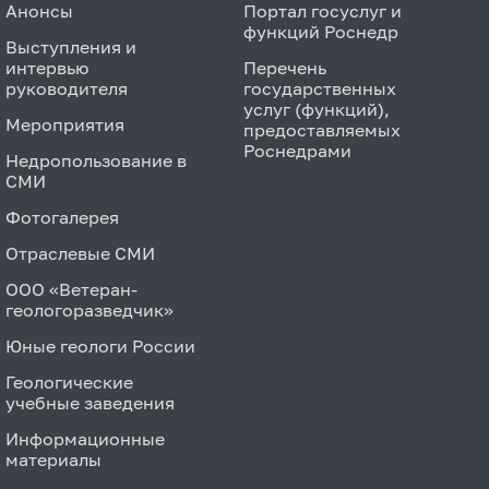
Анонсы
Портал госуслуг и
функций Роснедр
Выступления и
интервью
Перечень
руководителя
государственных
услуг (функций),
Мероприятия
предоставляемых
Роснедрами
Недропользование в
СМИ
Фотогалерея
Отраслевые СМИ
ООО «Ветеран-
геологоразведчик»
Юные геологи России
Геологические
учебные заведения
Информационные
материалы