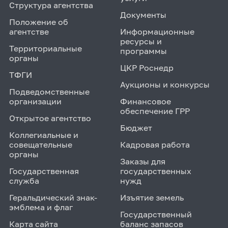
Структура агентства
Документы
Положение об
агентстве
Информационные
ресурсы и
Территориальные
программы
органы
ЦКР Роснедр
ТФГИ
Аукционы и конкурсы
Подведомственные
организации
Финансовое
обеспечение ГРР
Открытое агентство
Бюджет
Коллегиальные и
совещательные
Кадровая работа
органы
Заказы для
Государственная
государственных
служба
нужд
Геральдический знак-
Изъятие земель
эмблема и флаг
Государственный
Карта сайта
баланс запасов