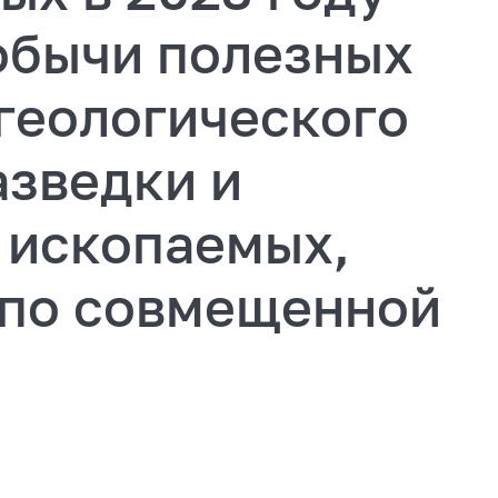
обычи полезных
геологического
азведки и
 ископаемых,
по совмещенной