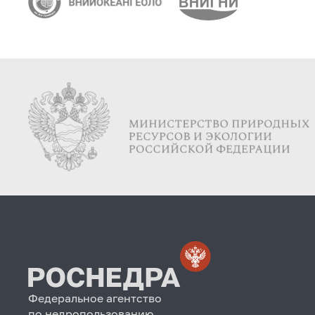
Федеральное агентство
по недропользованию