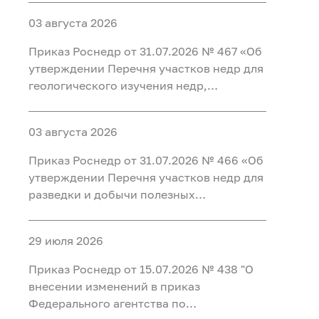
пользование в 2026 году"
03 августа 2026
Приказ Роснедр от 31.07.2026 № 467 «Об
утверждении Перечня участков недр для
геологического изучения недр,
предлагаемых для предоставления в
пользование в 2026 году»
03 августа 2026
Приказ Роснедр от 31.07.2026 № 466 «Об
утверждении Перечня участков недр для
разведки и добычи полезных
ископаемых, для геологического
изучения недр, разведки и добычи
29 июля 2026
полезных ископаемых, осуществляемых
по совмещенной лицензии,
Приказ Роснедр от 15.07.2026 № 438 "О
предлагаемых в 2026 г.» (УВС, ПВ, ЛГ)
внесении изменений в приказ
Федерального агентства по