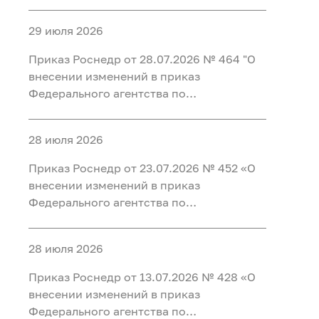
недропользованию от 31.08.2021 № 406
"Об утверждении перечня участков недр
29 июля 2026
для геологического изучения за счет
средств федерального бюджета до 2030
Приказ Роснедр от 28.07.2026 № 464 "О
года"
внесении изменений в приказ
Федерального агентства по
недропользованию от 15.07.2026 № 438
"О внесении изменений в Перечень
28 июля 2026
участков недр для геологического
изучения за счет средств федерального
Приказ Роснедр от 23.07.2026 № 452 «О
бюджета до 2030 года"
внесении изменений в приказ
Федерального агентства по
недропользованию от 01.12.2025 № 722
«Об утверждении Перечня участков недр
28 июля 2026
для разведки и добычи полезных
ископаемых, для геологического
Приказ Роснедр от 13.07.2026 № 428 «О
изучения недр, разведки и добычи
внесении изменений в приказ
полезных ископаемых, осуществляемых
Федерального агентства по