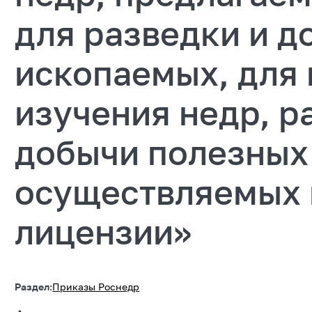
для разведки и д
ископаемых, для 
изучения недр, р
добычи полезных
осуществляемых 
лицензии»
Раздел:
Приказы Роснедр