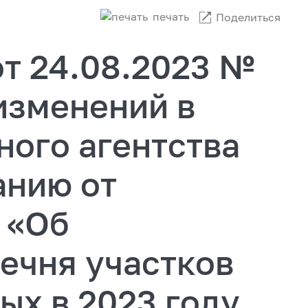
печать
Поделиться
т 24.08.2023 №
изменений в
ного агентства
анию от
 «Об
ечня участков
ых в 2023 году