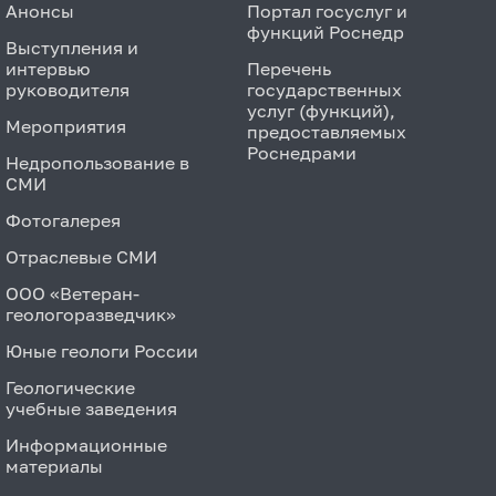
Анонсы
Портал госуслуг и
функций Роснедр
Выступления и
интервью
Перечень
руководителя
государственных
услуг (функций),
Мероприятия
предоставляемых
Роснедрами
Недропользование в
СМИ
Фотогалерея
Отраслевые СМИ
ООО «Ветеран-
геологоразведчик»
Юные геологи России
Геологические
учебные заведения
Информационные
материалы