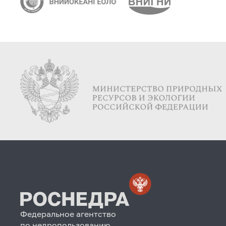
Федеральное агентство
по недропользованию