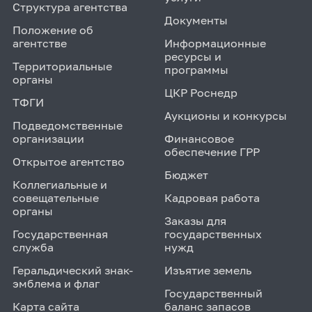
Структура агентства
Документы
Положение об
агентстве
Информационные
ресурсы и
Территориальные
программы
органы
ЦКР Роснедр
ТФГИ
Аукционы и конкурсы
Подведомственные
организации
Финансовое
обеспечение ГРР
Открытое агентство
Бюджет
Коллегиальные и
совещательные
Кадровая работа
органы
Заказы для
Государственная
государственных
служба
нужд
Геральдический знак-
Изъятие земель
эмблема и флаг
Государственный
Карта сайта
баланс запасов