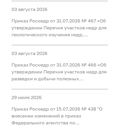
пользование в 2026 году"
03 августа 2026
Приказ Роснедр от 31.07.2026 № 467 «Об
утверждении Перечня участков недр для
геологического изучения недр,
предлагаемых для предоставления в
пользование в 2026 году»
03 августа 2026
Приказ Роснедр от 31.07.2026 № 466 «Об
утверждении Перечня участков недр для
разведки и добычи полезных
ископаемых, для геологического
изучения недр, разведки и добычи
29 июля 2026
полезных ископаемых, осуществляемых
по совмещенной лицензии,
Приказ Роснедр от 15.07.2026 № 438 "О
предлагаемых в 2026 г.» (УВС, ПВ, ЛГ)
внесении изменений в приказ
Федерального агентства по