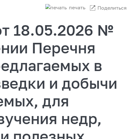
печать
Поделиться
т 18.05.2026 №
ении Перечня
редлагаемых в
зведки и добычи
емых, для
зучения недр,
чи полезных