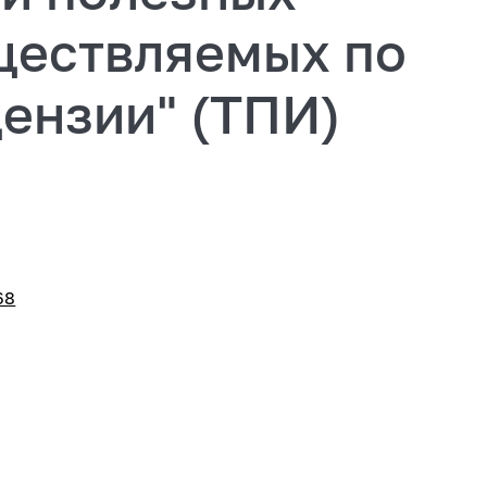
ществляемых по
ензии" (ТПИ)
68