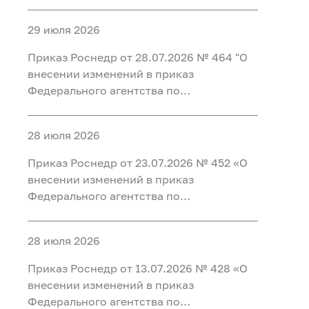
недропользованию от 31.08.2021 № 406
"Об утверждении перечня участков недр
29 июля 2026
для геологического изучения за счет
средств федерального бюджета до 2030
Приказ Роснедр от 28.07.2026 № 464 "О
года"
внесении изменений в приказ
Федерального агентства по
недропользованию от 15.07.2026 № 438
"О внесении изменений в Перечень
28 июля 2026
участков недр для геологического
изучения за счет средств федерального
Приказ Роснедр от 23.07.2026 № 452 «О
бюджета до 2030 года"
внесении изменений в приказ
Федерального агентства по
недропользованию от 01.12.2025 № 722
«Об утверждении Перечня участков недр
28 июля 2026
для разведки и добычи полезных
ископаемых, для геологического
Приказ Роснедр от 13.07.2026 № 428 «О
изучения недр, разведки и добычи
внесении изменений в приказ
полезных ископаемых, осуществляемых
Федерального агентства по