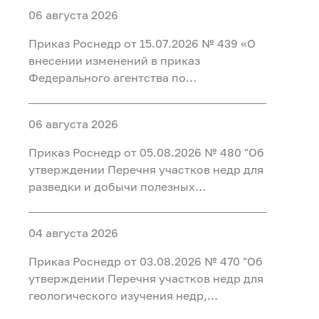
06 августа 2026
Приказ Роснедр от 15.07.2026 № 439 «О
внесении изменений в приказ
Федерального агентства по
недропользованию от 09.04.2026 № 201
«Об утверждении перечней участков
06 августа 2026
недр для регионального геологического
изучения недр за счет средств
Приказ Роснедр от 05.08.2026 № 480 "Об
федерального бюджета, для
утверждении Перечня участков недр для
геологического изучения недр
разведки и добычи полезных
осуществляемого за счет федерального
ископаемых, для геологического
бюджета, на период до 2035 года»
изучения недр, разведки и добычи
04 августа 2026
полезных ископаемых, осуществляемых
по совмещенной лицензии,
Приказ Роснедр от 03.08.2026 № 470 "Об
предлагаемых в 2026 г" (УВС, ПВ, ЛГ)
утверждении Перечня участков недр для
геологического изучения недр,
предлагаемых для предоставления в