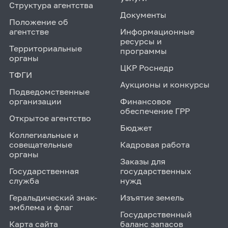
Структура агентства
Документы
Положение об
агентстве
Информационные
ресурсы и
Территориальные
программы
органы
ЦКР Роснедр
ТФГИ
Аукционы и конкурсы
Подведомственные
организации
Финансовое
обеспечение ГРР
Открытое агентство
Бюджет
Коллегиальные и
совещательные
Кадровая работа
органы
Заказы для
Государственная
государственных
служба
нужд
Геральдический знак-
Изъятие земель
эмблема и флаг
Государственный
Карта сайта
баланс запасов