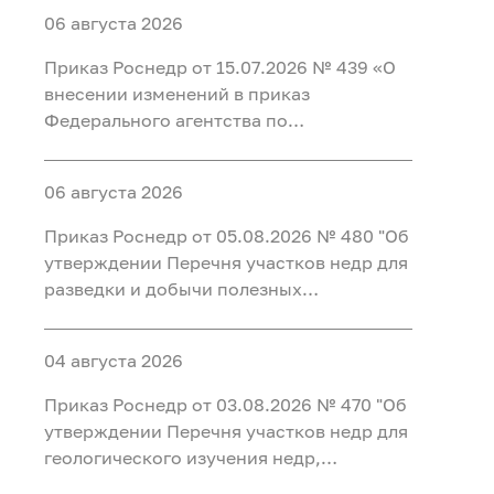
06 августа 2026
Приказ Роснедр от 15.07.2026 № 439 «О
внесении изменений в приказ
Федерального агентства по
недропользованию от 09.04.2026 № 201
«Об утверждении перечней участков
06 августа 2026
недр для регионального геологического
изучения недр за счет средств
Приказ Роснедр от 05.08.2026 № 480 "Об
федерального бюджета, для
утверждении Перечня участков недр для
геологического изучения недр
разведки и добычи полезных
осуществляемого за счет федерального
ископаемых, для геологического
бюджета, на период до 2035 года»
изучения недр, разведки и добычи
04 августа 2026
полезных ископаемых, осуществляемых
по совмещенной лицензии,
Приказ Роснедр от 03.08.2026 № 470 "Об
предлагаемых в 2026 г" (УВС, ПВ, ЛГ)
утверждении Перечня участков недр для
геологического изучения недр,
предлагаемых для предоставления в