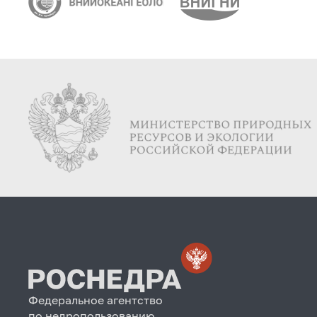
Федеральное агентство
по недропользованию