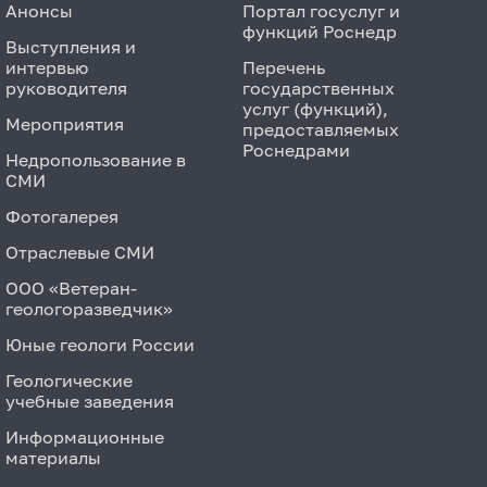
Анонсы
Портал госуслуг и
функций Роснедр
Выступления и
интервью
Перечень
руководителя
государственных
услуг (функций),
Мероприятия
предоставляемых
Роснедрами
Недропользование в
СМИ
Фотогалерея
Отраслевые СМИ
ООО «Ветеран-
геологоразведчик»
Юные геологи России
Геологические
учебные заведения
Информационные
материалы