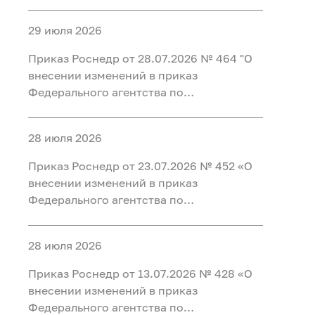
недропользованию от 31.08.2021 № 406
"Об утверждении перечня участков недр
29 июля 2026
для геологического изучения за счет
средств федерального бюджета до 2030
Приказ Роснедр от 28.07.2026 № 464 "О
года"
внесении изменений в приказ
Федерального агентства по
недропользованию от 15.07.2026 № 438
"О внесении изменений в Перечень
28 июля 2026
участков недр для геологического
изучения за счет средств федерального
Приказ Роснедр от 23.07.2026 № 452 «О
бюджета до 2030 года"
внесении изменений в приказ
Федерального агентства по
недропользованию от 01.12.2025 № 722
«Об утверждении Перечня участков недр
28 июля 2026
для разведки и добычи полезных
ископаемых, для геологического
Приказ Роснедр от 13.07.2026 № 428 «О
изучения недр, разведки и добычи
внесении изменений в приказ
полезных ископаемых, осуществляемых
Федерального агентства по