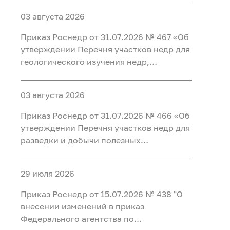
пользование в 2026 году"
03 августа 2026
Приказ Роснедр от 31.07.2026 № 467 «Об
утверждении Перечня участков недр для
геологического изучения недр,
предлагаемых для предоставления в
пользование в 2026 году»
03 августа 2026
Приказ Роснедр от 31.07.2026 № 466 «Об
утверждении Перечня участков недр для
разведки и добычи полезных
ископаемых, для геологического
изучения недр, разведки и добычи
29 июля 2026
полезных ископаемых, осуществляемых
по совмещенной лицензии,
Приказ Роснедр от 15.07.2026 № 438 "О
предлагаемых в 2026 г.» (УВС, ПВ, ЛГ)
внесении изменений в приказ
Федерального агентства по