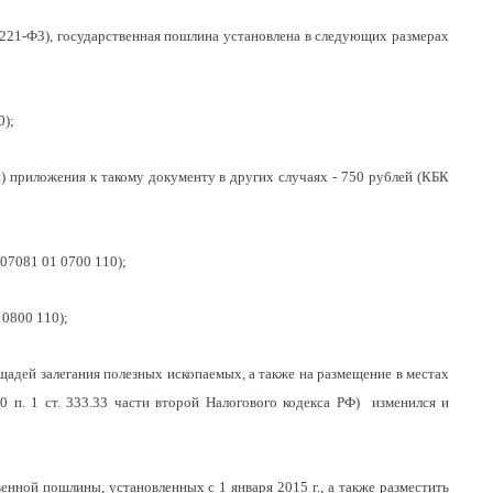
№ 221-ФЗ), государственная пошлина установлена в следующих размерах
0);
) приложения к такому документу в других случаях - 750 рублей (КБК
 07081 01 0700 110);
 0800 110);
адей залегания полезных ископаемых, а также на размещение в местах
0 п. 1 ст. 333.33 части второй Налогового кодекса РФ) изменился и
нной пошлины, установленных с 1 января 2015 г., а также разместить