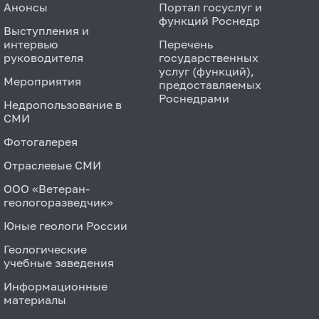
Анонсы
Портал госуслуг и
функций Роснедр
Выступления и
интервью
Перечень
руководителя
государственных
услуг (функций),
Мероприятия
предоставляемых
Роснедрами
Недропользование в
СМИ
Фотогалерея
Отраслевые СМИ
ООО «Ветеран-
геологоразведчик»
Юные геологи России
Геологические
учебные заведения
Информационные
материалы