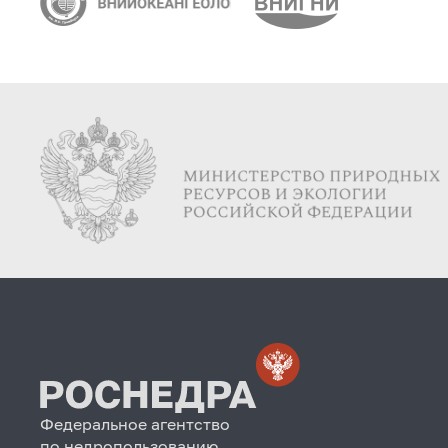
Федеральное агентство
по недропользованию