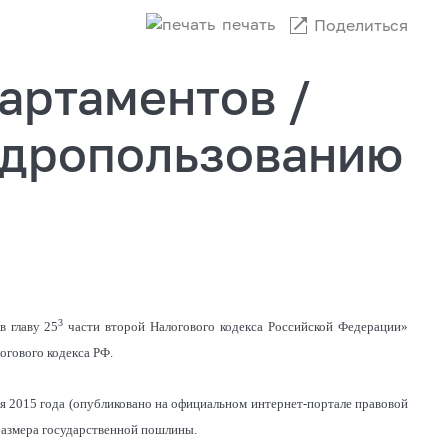
печать
Поделиться
артаментов /
едропользованию
3
в главу 25
части второй Налогового кодекса Российской Федерации»
огового кодекса РФ.
я 2015 года (опубликовано на официальном интернет-портале правовой
 размера государственной пошлины.