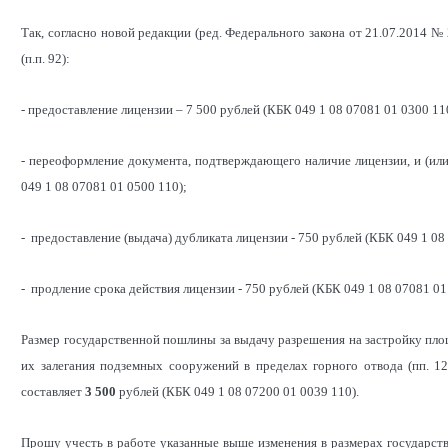
Так, согласно новой редакции (ред. Федерального закона от 21.07.2014 
(п.п. 92):
- предоставление лицензии – 7 500 рублей (КБК 049 1 08 07081 01 0300 11
- переоформление документа, подтверждающего наличие лицензии, и (или
049 1 08 07081 01 0500 110);
- предоставление (выдача) дубликата лицензии - 750 рублей (КБК 049 1 08
- продление срока действия лицензии - 750 рублей (КБК 049 1 08 07081 01
Размер государственной пошлины за выдачу разрешения на застройку площ
их залегания подземных сооружений в пределах горного отвода (пп. 12
составляет
3 500
рублей (КБК 049 1 08 07200 01 0039 110).
Прошу учесть в работе указанные выше изменения в размерах государстве