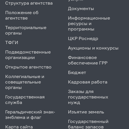
Структура агентства
Документы
Положение об
агентстве
Информационные
ресурсы и
Территориальные
программы
органы
ЦКР Роснедр
ТФГИ
Аукционы и конкурсы
Подведомственные
организации
Финансовое
обеспечение ГРР
Открытое агентство
Бюджет
Коллегиальные и
совещательные
Кадровая работа
органы
Заказы для
Государственная
государственных
служба
нужд
Геральдический знак-
Изъятие земель
эмблема и флаг
Государственный
Карта сайта
баланс запасов