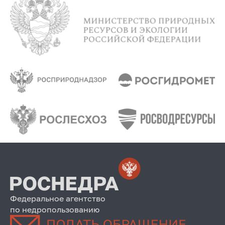
Федеральное агентство
по недропользованию