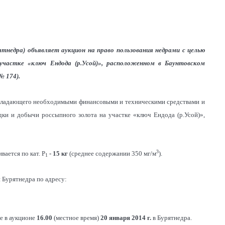
ятнедра) объявляет аукцион на право пользования недрами с целью
а участке «ключ Ендода (р.Усой)», расположенном в Баунтовском
№ 174).
 обладающего необходимыми финансовыми и техническими средствами и
дки и добычи россыпного золота на участке «ключ Ендода (р.Усой)»,
3
ается по кат. Р
- 15 кг
(среднее содержании 350 мг/м
).
1
и Бурятнедра по адресу:
ие в аукционе
16.00
(местное время)
20 января 2014 г.
в Бурятнедра.