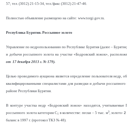
57; тел. (3012) 21-15-34, тел./факс (3012) 21-47-46.
Полностью объявление размещено на сайте: www.torgi.gov.ru.
Республика Бурятия. Россыпное золото
Управление по недропользованию по Республике Бурятия (далее – Бурятнед
и добычи россыпного золота на участке «Бодровский ложок», располож
от 17 декабря 2013 г. № 179).
Целью проводимого аукциона является определение пользователя недр,
квалифицированными специалистами для разведки и добычи россыпного 
районе Республики Бурятия.
В контуре участка недр «Бодровский ложок» находятся, учитываемые 
3
россыпного золота категории С
в количестве: пески – 5 тыс. м
, золото-
2
1
баланс в 1997 г. (протокол ТКЗ № 48).