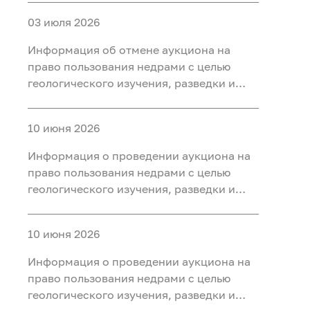
участке недр «Карабашский 7-2» в
03 июля 2026
Тобольском, Ярковском районах
Тюменской области
Информация об отмене аукциона на
право пользования недрами с целью
геологического изучения, разведки и
добычи полезных ископаемых (нефть) на
участке недр «Карабашский 5-1» в
10 июня 2026
Тобольском, Ярковском районах
Тюменской области и Кондинском
Информация о проведении аукциона на
районе ХМАО-Югра
право пользования недрами с целью
геологического изучения, разведки и
добычи полезных ископаемых (нефть) на
участке недр «Карабашский 7-2» в
10 июня 2026
Тобольском, Ярковском районах
Тюменской области
Информация о проведении аукциона на
право пользования недрами с целью
геологического изучения, разведки и