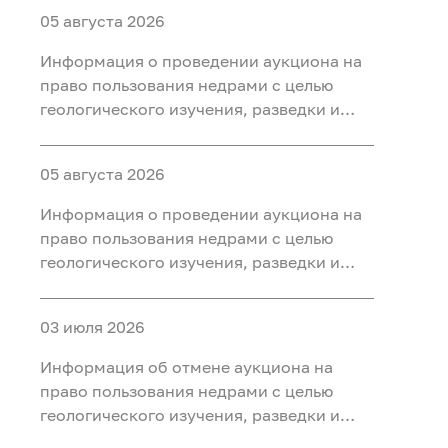
05 августа 2026
Информация о проведении аукциона на
право пользования недрами с целью
геологического изучения, разведки и
добычи полезных ископаемых (нефть
газ, конденсат) на участке недр «Северо-
05 августа 2026
Салымский-3», расположенного на
территории Ханты-Мансийского района
Информация о проведении аукциона на
Ханты-Мансийского автономного округа
право пользования недрами с целью
- Югры
геологического изучения, разведки и
добычи полезных ископаемых (нефть
газ, конденсат) на участке недр
03 июля 2026
«Приразломный-3», расположенного на
территории Ханты-Мансийского района
Информация об отмене аукциона на
Ханты-Мансийского автономного округа
право пользования недрами с целью
- Югры
геологического изучения, разведки и
добычи полезных ископаемых (нефть) на