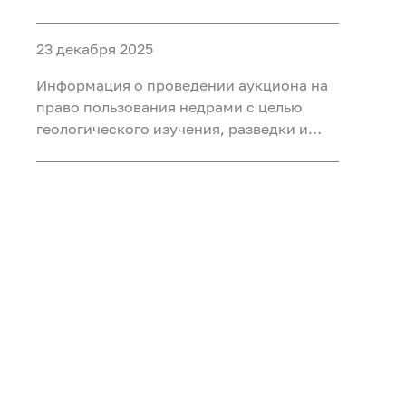
объектами ФП «Геология: возрождение
легенды» (ГВЛ-1)
23 декабря 2025
Информация о проведении аукциона на
право пользования недрами с целью
геологического изучения, разведки и
добычи полезных ископаемых (нефть,
газ) на участке недр «Сергинский 24»,
расположенного на территории
Белоярского района Ханты-Мансийского
автономного округа - Югры