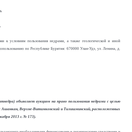
р
.
р
.
ми к условиям пользования недрами, а также геологической и иной
пользованию по Республике Бурятия: 670000 Улан-Удэ, ул. Ленина, д.
ятнедра) объявляет аукцион на право пользования недрами с целью
тках Ашанкан, Верхне-Витимконский и Тилишминский, расположенных
кабря 2013 г. № 173).
 обладающего необходимыми финансовыми и техническими средствами и