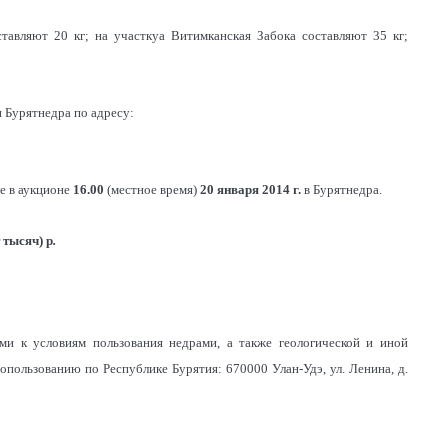
тавляют 20 кг; на участкуа Витимканская Забока составляют 35 кг;
и Бурятнедра по адресу:
ие в аукционе
16.00
(местное время)
20 января 2014 г.
в Бурятнедра.
 тысяч) р
.
ми к условиям пользования недрами, а также геологической и иной
пользованию по Республике Бурятия: 670000 Улан-Удэ, ул. Ленина, д.