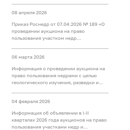
добычи полезных ископаемых (нефть) на
участке недр «Карабашский 5-1» в
08 апреля 2026
Тобольском, Ярковском районах
Тюменской области и Кондинском
Приказ Роснедр от 07.04.2026 № 189 «О
районе ХМАО-Югра
проведении аукциона на право
пользования участком недр
федерального значения Татарское
(Первая рудная зона), расположенным
06 марта 2026
на территории Красноярского края, для
разведки и добычи полезных
Информация о проведении аукциона на
ископаемых, в том числе добычи
право пользования недрами с целью
полезных ископаемых и полезных
геологического изучения, разведки и
компонентов из отходов
добычи полезных ископаемых (нефть) на
недропользования, в том числе из
участке недр «Тарховский»,
вскрышных и вмещающих горных пород,
04 февраля 2026
расположенного на территории Ханты-
использования отходов
Мансийского района Ханты-
Информация об объявлении в I-II
недропользования, в том числе
Мансийского автономного округа - Югры
кварталах 2026 года аукционов на право
вскрышных и вмещающих горных пород»
пользования участками недр и