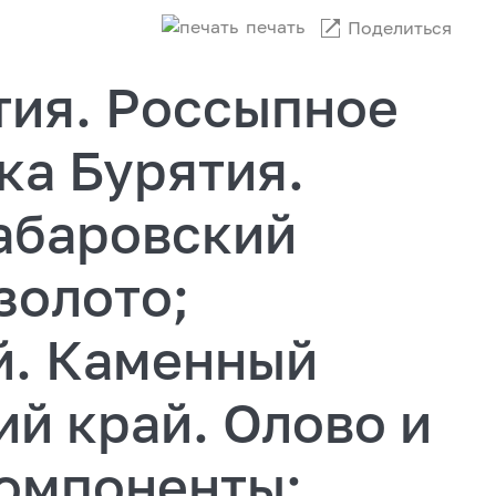
печать
Поделиться
тия. Россыпное
ка Бурятия.
Хабаровский
золото;
й. Каменный
ий край. Олово и
омпоненты;