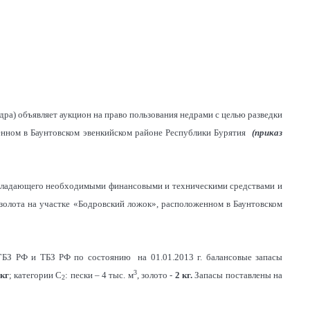
ра) объявляет аукцион на право пользования недрами с целью разведки
енном в Баунтовском эвенкийском районе Республики Бурятия
(
приказ
 обладающего необходимыми финансовыми и техническими средствами и
золота на участке «Бодровский ложок», расположенном в Баунтовском
ГБЗ РФ и ТБЗ РФ по состоянию на 01.01.2013 г. балансовые запасы
3
 кг
; категории С
: пески – 4 тыс. м
, золото -
2 кг
.
Запасы поставлены на
2