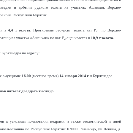
разведки и добычи рудного золота на участках Ашанкан, Верхне-
района Республики Бурятия.
ся в
4,4 т золота.
Прогнозные ресурсы золота кат Р
по Верхне-
2
тенциал участка «Ашанкан» по кат. Р
оценивается в
10,9 т золота.
2
и Бурятнедра по адресу:
ие в аукционе
16.00
(местное время)
14 января 2014 г.
в Бурятнедра.
нов пятьсот двадцать тысяч) р
.
ми к условиям пользования недрами, а также геологической и иной
пользованию по Республике Бурятия: 670000 Улан-Удэ, ул. Ленина, д.