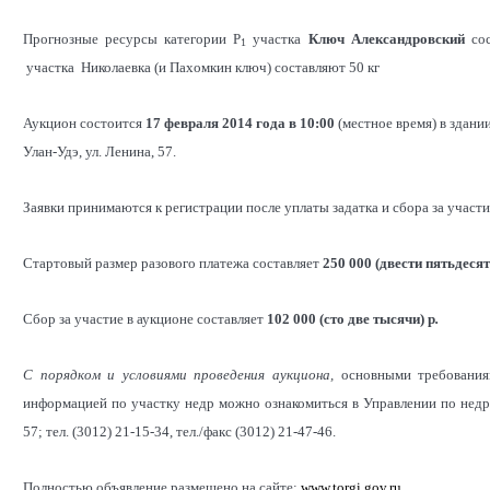
Прогнозные ресурсы категории Р
участка
Ключ Александровский
сос
1
участка Николаевка (и Пахомкин ключ) составляют 50 кг
Аукцион состоится
17 февраля 2014 года в 10:00
(местное время) в здани
Улан-Удэ, ул. Ленина, 57.
Заявки принимаются к регистрации после уплаты задатка и сбора за участ
Стартовый размер разового платежа составляет
250 000 (двести пятьдесят
Сбор за участие в аукционе составляет
102 000 (сто две тысячи) р
.
С порядком и условиями проведения аукциона,
основными требования
информацией по участку недр можно ознакомиться в Управлении по недро
57; тел. (3012) 21-15-34, тел./факс (3012) 21-47-46.
Полностью объявление размещено на сайте:
www.torgi.gov.ru
.