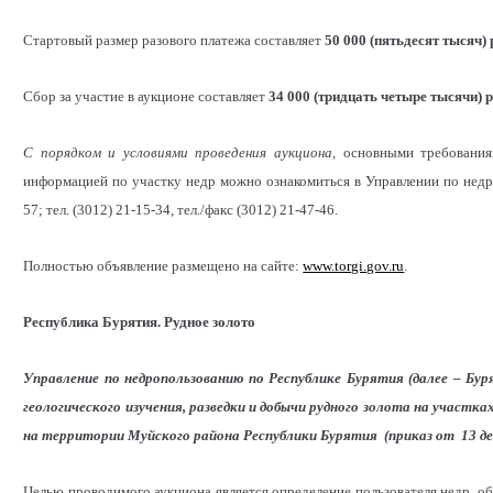
Стартовый размер разового платежа составляет
50 000 (пятьдесят тысяч) 
Сбор за участие в аукционе составляет
34 000 (тридцать четыре тысячи) 
С порядком и условиями проведения аукциона,
основными требования
информацией по участку недр можно ознакомиться в Управлении по недро
57; тел. (3012) 21-15-34, тел./факс (3012) 21-47-46.
Полностью объявление размещено на сайте:
www.torgi.gov.ru
.
Республика Бурятия. Рудное золото
Управление по недропользованию по Республике Бурятия (далее – Бур
геологического изучения, разведки и добычи рудного золота на учас
на территории Муйского района Республики Бурятия
(
приказ от 13 де
Целью проводимого аукциона является определение пользователя недр,