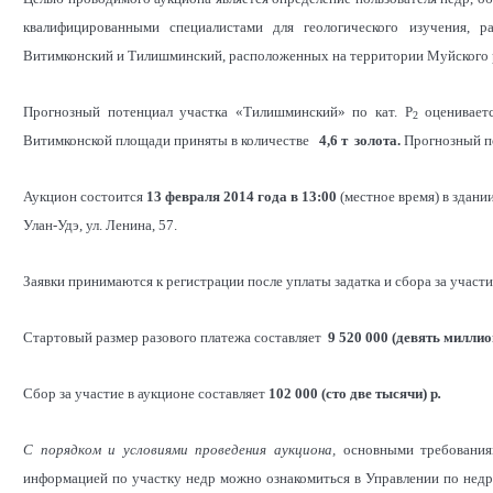
квалифицированными специалистами для геологического изучения, 
Витимконский и Тилишминский, расположенных на территории Муйского 
Прогнозный потенциал участка «Тилишминский» по кат. Р
оценивает
2
Витимконской площади приняты в количестве
4,6
т золота.
Прогнозный по
Аукцион состоится
13 февраля 2014 года в 13:00
(местное время) в здани
Улан-Удэ, ул. Ленина, 57.
Заявки принимаются к регистрации после уплаты задатка и сбора за участ
Стартовый размер разового платежа составляет
9 520 000 (девять миллио
Сбор за участие в аукционе составляет
102 000 (сто две тысячи) р
.
С порядком и условиями проведения аукциона,
основными требования
информацией по участку недр можно ознакомиться в Управлении по недро