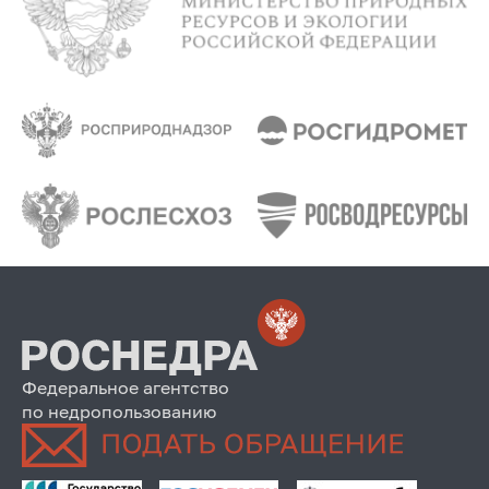
Федеральное агентство
по недропользованию