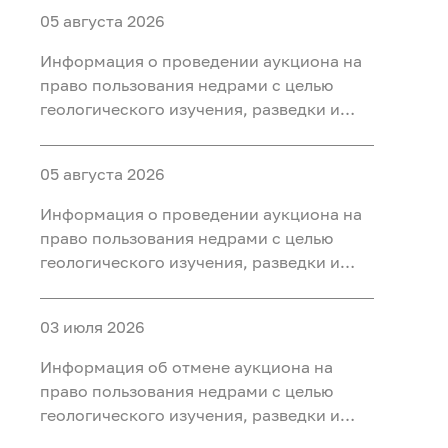
05 августа 2026
Информация о проведении аукциона на
право пользования недрами с целью
геологического изучения, разведки и
добычи полезных ископаемых (нефть
газ, конденсат) на участке недр «Северо-
05 августа 2026
Салымский-3», расположенного на
территории Ханты-Мансийского района
Информация о проведении аукциона на
Ханты-Мансийского автономного округа
право пользования недрами с целью
- Югры
геологического изучения, разведки и
добычи полезных ископаемых (нефть
газ, конденсат) на участке недр
03 июля 2026
«Приразломный-3», расположенного на
территории Ханты-Мансийского района
Информация об отмене аукциона на
Ханты-Мансийского автономного округа
право пользования недрами с целью
- Югры
геологического изучения, разведки и
добычи полезных ископаемых (нефть) на