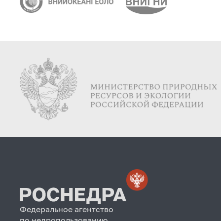
Федеральное агентство
по недропользованию