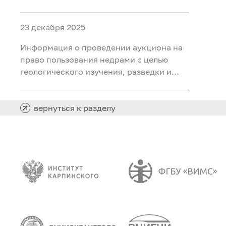
объектами ФП «Геология: возрождение
легенды» (ГВЛ-1)
23 декабря 2025
Информация о проведении аукциона на
право пользования недрами с целью
геологического изучения, разведки и
добычи полезных ископаемых (нефть,
газ) на участке недр «Сергинский 24»,
расположенного на территории
вернуться к разделу
Белоярского района Ханты-Мансийского
автономного округа - Югры