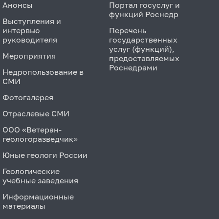
Анонсы
Портал госуслуг и
функций Роснедр
Выступления и
интервью
Перечень
руководителя
государственных
услуг (функций),
Мероприятия
предоставляемых
Роснедрами
Недропользование в
СМИ
Фотогалерея
Отраслевые СМИ
ООО «Ветеран-
геологоразведчик»
Юные геологи России
Геологические
учебные заведения
Информационные
материалы