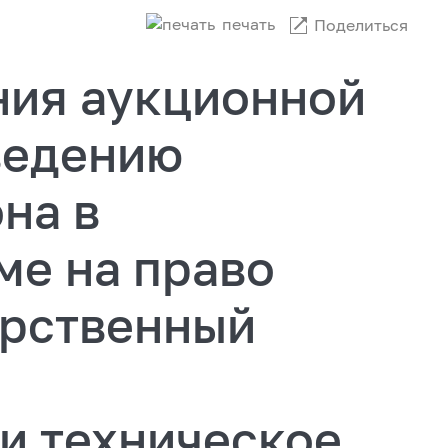
печать
Поделиться
ния аукционной
ведению
на в
ме на право
арственный
и техническое