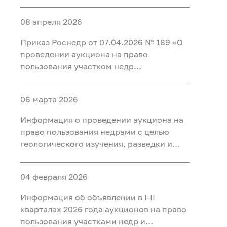
добычи полезных ископаемых (нефть) на
участке недр «Карабашский 5-1» в
08 апреля 2026
Тобольском, Ярковском районах
Тюменской области и Кондинском
Приказ Роснедр от 07.04.2026 № 189 «О
районе ХМАО-Югра
проведении аукциона на право
пользования участком недр
федерального значения Татарское
(Первая рудная зона), расположенным
06 марта 2026
на территории Красноярского края, для
разведки и добычи полезных
Информация о проведении аукциона на
ископаемых, в том числе добычи
право пользования недрами с целью
полезных ископаемых и полезных
геологического изучения, разведки и
компонентов из отходов
добычи полезных ископаемых (нефть) на
недропользования, в том числе из
участке недр «Тарховский»,
вскрышных и вмещающих горных пород,
04 февраля 2026
расположенного на территории Ханты-
использования отходов
Мансийского района Ханты-
Информация об объявлении в I-II
недропользования, в том числе
Мансийского автономного округа - Югры
кварталах 2026 года аукционов на право
вскрышных и вмещающих горных пород»
пользования участками недр и