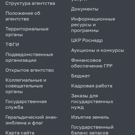
Структура агентства
Документы
Положение об
агентстве
Информационные
ресурсы и
Территориальные
программы
органы
ЦКР Роснедр
ТФГИ
Аукционы и конкурсы
Подведомственные
организации
Финансовое
обеспечение ГРР
Открытое агентство
Бюджет
Коллегиальные и
совещательные
Кадровая работа
органы
Заказы для
Государственная
государственных
служба
нужд
Геральдический знак-
Изъятие земель
эмблема и флаг
Государственный
Карта сайта
баланс запасов