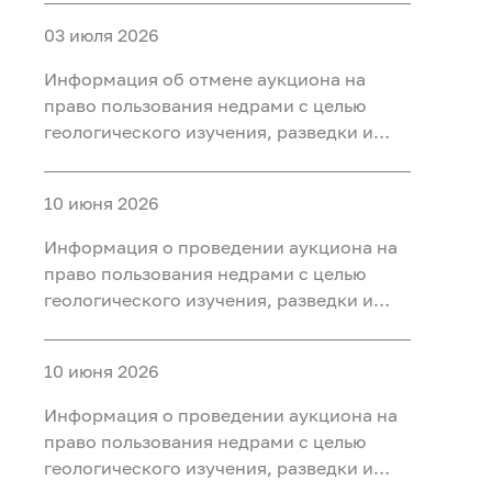
участке недр «Карабашский 7-2» в
03 июля 2026
Тобольском, Ярковском районах
Тюменской области
Информация об отмене аукциона на
право пользования недрами с целью
геологического изучения, разведки и
добычи полезных ископаемых (нефть) на
участке недр «Карабашский 5-1» в
10 июня 2026
Тобольском, Ярковском районах
Тюменской области и Кондинском
Информация о проведении аукциона на
районе ХМАО-Югра
право пользования недрами с целью
геологического изучения, разведки и
добычи полезных ископаемых (нефть) на
участке недр «Карабашский 7-2» в
10 июня 2026
Тобольском, Ярковском районах
Тюменской области
Информация о проведении аукциона на
право пользования недрами с целью
геологического изучения, разведки и