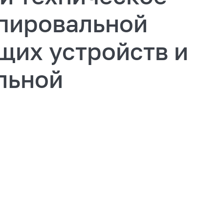
пировальной
щих устройств и
льной