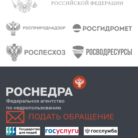
Федеральное агентство
по недропользованию