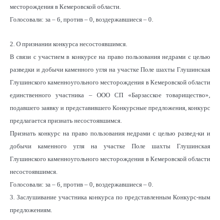
месторождения в Кемеровской области.
Голосовали: за – 6, против – 0, воздержавшиеся – 0.
2. О признании конкурса несостоявшимся.
В связи с участием в конкурсе на право пользования недрами с целью
разведки и добычи каменного угля на участке Поле шахты Глушинская
Глушинского каменноугольного месторождения в Кемеровской области
единственного участника – ООО СП «Барзасское товарищество»,
подавшего заявку и представившего Конкурсные предложения, конкурс
предлагается признать несостоявшимся.
Признать конкурс на право пользования недрами с целью развед-ки и
добычи каменного угля на участке Поле шахты Глушинская
Глушинского каменноугольного месторождения в Кемеровской области
несостоявшимся.
Голосовали: за – 6, против – 0, воздержавшиеся – 0.
3. Заслушивание участника конкурса по представленным Конкурс-ным
предложениям.