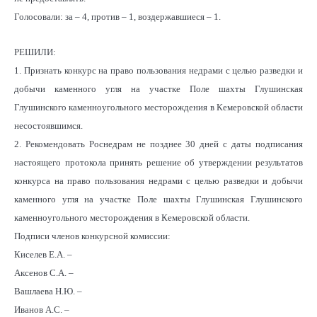
Голосовали: за – 4, против – 1, воздержавшиеся – 1.
РЕШИЛИ:
1. Признать конкурс на право пользования недрами с целью разведки и
добычи каменного угля на участке Поле шахты Глушинская
Глушинского каменноугольного месторождения в Кемеровской области
несостоявшимся.
2. Рекомендовать Роснедрам не позднее 30 дней с даты подписания
настоящего протокола принять решение об утверждении результатов
конкурса на право пользования недрами с целью разведки и добычи
каменного угля на участке Поле шахты Глушинская Глушинского
каменноугольного месторождения в Кемеровской области.
Подписи членов конкурсной комиссии:
Киселев Е.А. –
Аксенов С.А. –
Вашлаева Н.Ю. –
Иванов А.С. –