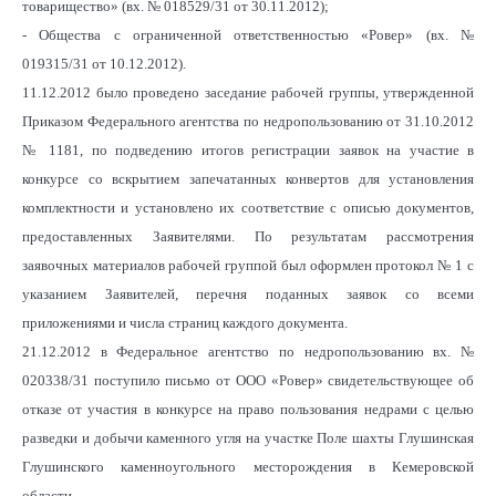
товарищество» (вх. № 018529/31 от 30.11.2012);
- Общества с ограниченной ответственностью «Ровер» (вх. №
019315/31 от 10.12.2012).
11.12.2012 было проведено заседание рабочей группы, утвержденной
Приказом Федерального агентства по недропользованию от 31.10.2012
№ 1181, по подведению итогов регистрации заявок на участие в
конкурсе со вскрытием запечатанных конвертов для установления
комплектности и установлено их соответствие с описью документов,
предоставленных Заявителями. По результатам рассмотрения
заявочных материалов рабочей группой был оформлен протокол № 1 с
указанием Заявителей, перечня поданных заявок со всеми
приложениями и числа страниц каждого документа.
21.12.2012 в Федеральное агентство по недропользованию вх. №
020338/31 поступило письмо от ООО «Ровер» свидетельствующее об
отказе от участия в конкурсе на право пользования недрами с целью
разведки и добычи каменного угля на участке Поле шахты Глушинская
Глушинского каменноугольного месторождения в Кемеровской
области.