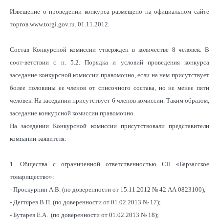
Извещение о проведении конкурса размещено на официальном сайте
торгов www.torgi.gov.ru. 01.11.2012.
Состав Конкурсной комиссии утвержден в количестве 8 человек. В
соот-ветствии с п. 5.2. Порядка и условий проведения конкурса
заседание конкурсной комиссии правомочно, если на нем присутствует
более половины ее членов от списочного состава, но не менее пяти
человек. На заседании присутствует 6 членов комиссии. Таким образом,
заседание конкурсной комиссии правомочно.
На заседании Конкурсной комиссии присутствовали представители
компании-заявителя:
1. Общества с ограниченной ответственностью СП «Барзасское
товарищество»:
- Проскурнин А.В. (по доверенности от 15.11.2012 № 42 АА 0823100);
- Дегтярев В.П. (по доверенности от 01.02.2013 № 17);
- Бутарев Е.А. (по доверенности от 01.02.2013 № 18);