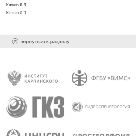
Кичало Я.Я. –
Кечкин Л.П. –
вернуться к разделу