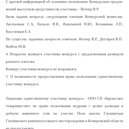
С краткой информацией об основных положениях Конкурсных предло-
жений выступили представители участника – Вегнер В.Р.
Были заданы вопросы следующими членами Конкурсной комиссии:
Аксеновым С.А., Кичало Я.Я., Вашлаевой Н.Ю., Кечкиным Л.П.,
Киселевым Е.А.
По существу заданных вопросов отвечали: Вегнер В.Р., Дегтярев В.П..
Вейбле Ю.В.
4. Вскрытие конверта участника конкурса с предложенным размером
разового платежа.
Конверт участника конкурса не вскрывался.
5. О возможности предоставления права пользования единственному
участнику конкурса.
Лицензию единственному участнику конкурса - ООО СП «Барзасское
товарищество» на право пользования недрами с целью разведки и
добычи каменного угля на участке Поле шахты Глушинская
Глушинского каменноугольного месторождения в Кемеровской области
не предоставлять.