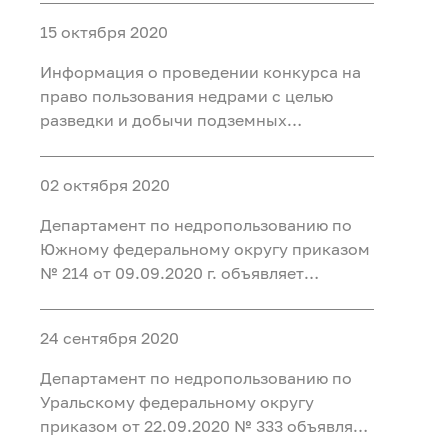
минеральных вод для
15 октября 2020
бальнеоприменения на участке недр
Месторождение Восточно-Пышминское
Информация о проведении конкурса на
в Тюменском районе Тюменско
право пользования недрами с целью
разведки и добычи подземных
минеральных вод для промышленного
розлива на Восточно-Омском участке в г.
02 октября 2020
Омске
Департамент по недропользованию по
Южному федеральному округу приказом
№ 214 от 09.09.2020 г. объявляет
конкурс на право пользования недрами
с целью геологического изучения,
24 сентября 2020
разведки и добычи подземных
минеральных вод (для
Департамент по недропользованию по
бальнеоприменения) на Санаторном
Уральскому федеральному округу
приказом от 22.09.2020 № 333 объявляет