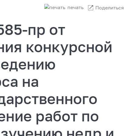
печать
Поделиться
585-пр от
ания конкурсной
ведению
са на
дарственного
ение работ по
изучению недр и