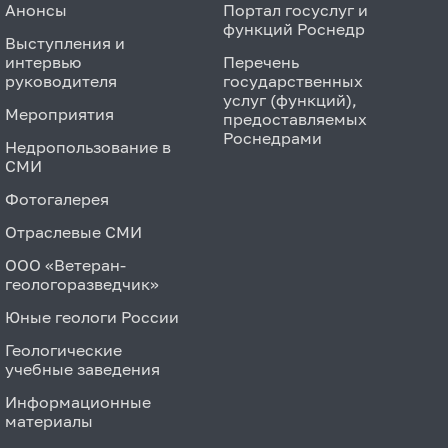
Анонсы
Портал госуслуг и
функций Роснедр
Выступления и
интервью
Перечень
руководителя
государственных
услуг (функций),
Мероприятия
предоставляемых
Роснедрами
Недропользование в
СМИ
Фотогалерея
Отраслевые СМИ
ООО «Ветеран-
геологоразведчик»
Юные геологи России
Геологические
учебные заведения
Информационные
материалы