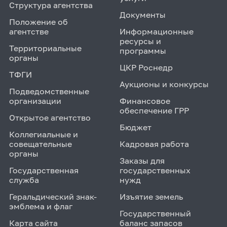
Структура агентства
Документы
Положение об
агентстве
Информационные
ресурсы и
Территориальные
программы
органы
ЦКР Роснедр
ТФГИ
Аукционы и конкурсы
Подведомственные
организации
Финансовое
обеспечение ГРР
Открытое агентство
Бюджет
Коллегиальные и
совещательные
Кадровая работа
органы
Заказы для
Государственная
государственных
служба
нужд
Геральдический знак-
Изъятие земель
эмблема и флаг
Государственный
Карта сайта
баланс запасов