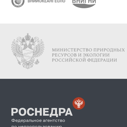
Федеральное агентство
по недропользованию