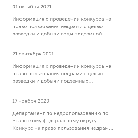
01 октября 2021
Информация о проведении конкурса на
право пользования недрами с целью
разведки и добычи воды подземной
минеральной (для бальнеоприменения)
на участке Чедерское месторождение
21 сентября 2021
минеральных вод, расположенном на
территории Кызылского района
Информация о проведении конкурса на
Республики Тыва
право пользования недрами с целью
разведки и добычи подземных
минеральных вод для
бальнеоприменения на участке недр
17 ноября 2020
Новодеревенский месторождения
Новодеревенское, расположенного на
Департамент по недропользованию по
территории Омутинского района
Уральскому федеральному округу.
Тюменско
Конкурс на право пользования недрами
с целью разведки и добычи подземных