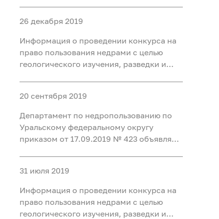
конкурс на право пользования недрами
с целью разведки и добычи подземных
26 декабря 2019
минеральных вод для
бальнеоприменения на участке недр
Информация о проведении конкурса на
Месторождение Восточно-
право пользования недрами с целью
геологического изучения, разведки и
добычи каменного угля на участках
Нарыкский Южный Нарыкского
20 сентября 2019
каменноугольного месторождения и
Низовский Низовского
Департамент по недропользованию по
каменноугольного месторождения и в
Уральскому федеральному округу
приказом от 17.09.2019 № 423 объявляет
конкурс на право пользования недрами
с целью разведки и добычи лечебных
31 июля 2019
грязей для бальнеоприменения на
участке недр «Тулубаево-2»
Информация о проведении конкурса на
месторождения «Озер
право пользования недрами с целью
геологического изучения, разведки и