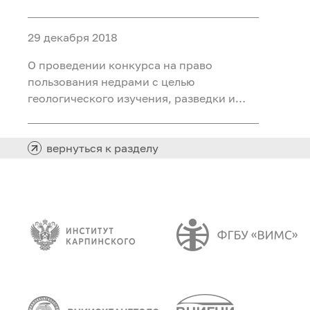
добычи каменного угля на участке
Северный Маганак-Прирезка
29 декабря 2018
Прокопьевского каменноугольного
месторождения в Кемеровской области
О проведении конкурса на право
пользования недрами с целью
геологического изучения, разведки и
добычи каменного угля на Лемберовской
площади в Таймырском Долгано-
Ненецком муниципальном районе
вернуться к разделу
Красноярского края