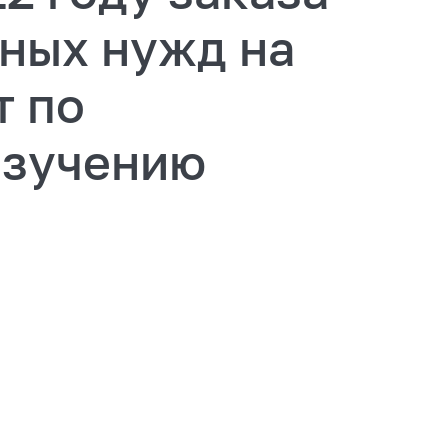
нных нужд на
т по
изучению