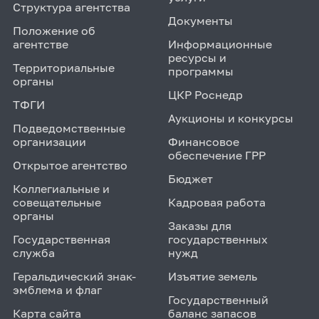
Структура агентства
Документы
Положение об
агентстве
Информационные
ресурсы и
Территориальные
программы
органы
ЦКР Роснедр
ТФГИ
Аукционы и конкурсы
Подведомственные
организации
Финансовое
обеспечение ГРР
Открытое агентство
Бюджет
Коллегиальные и
совещательные
Кадровая работа
органы
Заказы для
Государственная
государственных
служба
нужд
Геральдический знак-
Изъятие земель
эмблема и флаг
Государственный
Карта сайта
баланс запасов