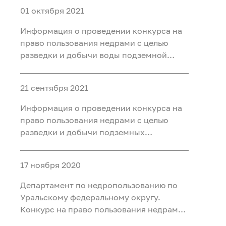
01 октября 2021
Информация о проведении конкурса на
право пользования недрами с целью
разведки и добычи воды подземной
минеральной (для бальнеоприменения)
на участке Чедерское месторождение
21 сентября 2021
минеральных вод, расположенном на
территории Кызылского района
Информация о проведении конкурса на
Республики Тыва
право пользования недрами с целью
разведки и добычи подземных
минеральных вод для
бальнеоприменения на участке недр
17 ноября 2020
Новодеревенский месторождения
Новодеревенское, расположенного на
Департамент по недропользованию по
территории Омутинского района
Уральскому федеральному округу.
Тюменско
Конкурс на право пользования недрами
с целью разведки и добычи подземных