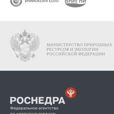
Федеральное агентство
по недропользованию