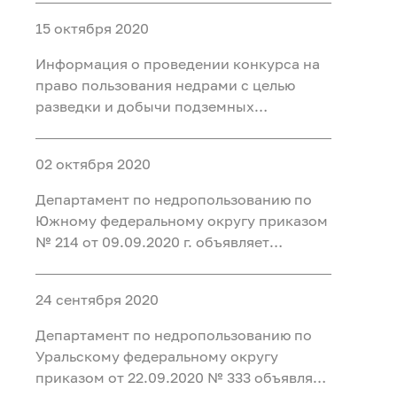
минеральных вод для
15 октября 2020
бальнеоприменения на участке недр
Месторождение Восточно-Пышминское
Информация о проведении конкурса на
в Тюменском районе Тюменско
право пользования недрами с целью
разведки и добычи подземных
минеральных вод для промышленного
розлива на Восточно-Омском участке в г.
02 октября 2020
Омске
Департамент по недропользованию по
Южному федеральному округу приказом
№ 214 от 09.09.2020 г. объявляет
конкурс на право пользования недрами
с целью геологического изучения,
24 сентября 2020
разведки и добычи подземных
минеральных вод (для
Департамент по недропользованию по
бальнеоприменения) на Санаторном
Уральскому федеральному округу
приказом от 22.09.2020 № 333 объявляет