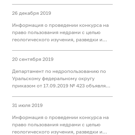
конкурс на право пользования недрами
с целью разведки и добычи подземных
26 декабря 2019
минеральных вод для
бальнеоприменения на участке недр
Информация о проведении конкурса на
Месторождение Восточно-
право пользования недрами с целью
геологического изучения, разведки и
добычи каменного угля на участках
Нарыкский Южный Нарыкского
20 сентября 2019
каменноугольного месторождения и
Низовский Низовского
Департамент по недропользованию по
каменноугольного месторождения и в
Уральскому федеральному округу
приказом от 17.09.2019 № 423 объявляет
конкурс на право пользования недрами
с целью разведки и добычи лечебных
31 июля 2019
грязей для бальнеоприменения на
участке недр «Тулубаево-2»
Информация о проведении конкурса на
месторождения «Озер
право пользования недрами с целью
геологического изучения, разведки и