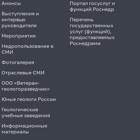
Анонсы
Портал госуслуг и
функций Роснедр
Выступления и
интервью
Перечень
руководителя
государственных
услуг (функций),
Мероприятия
предоставляемых
Роснедрами
Недропользование в
СМИ
Фотогалерея
Отраслевые СМИ
ООО «Ветеран-
геологоразведчик»
Юные геологи России
Геологические
учебные заведения
Информационные
материалы