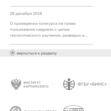
добычи каменного угля на участке
Северный Маганак-Прирезка
29 декабря 2018
Прокопьевского каменноугольного
месторождения в Кемеровской области
О проведении конкурса на право
пользования недрами с целью
геологического изучения, разведки и
добычи каменного угля на Лемберовской
площади в Таймырском Долгано-
Ненецком муниципальном районе
вернуться к разделу
Красноярского края