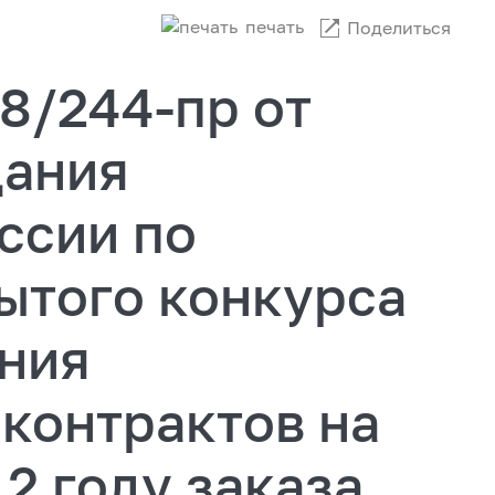
печать
Поделиться
8/244-пр от
дания
ссии по
ытого конкурса
ения
контрактов на
2 году заказа