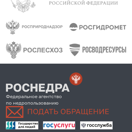
Федеральное агентство
по недропользованию