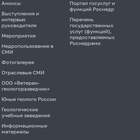
Анонсы
Портал госуслуг и
функций Роснедр
Выступления и
интервью
Перечень
руководителя
государственных
услуг (функций),
Мероприятия
предоставляемых
Роснедрами
Недропользование в
СМИ
Фотогалерея
Отраслевые СМИ
ООО «Ветеран-
геологоразведчик»
Юные геологи России
Геологические
учебные заведения
Информационные
материалы