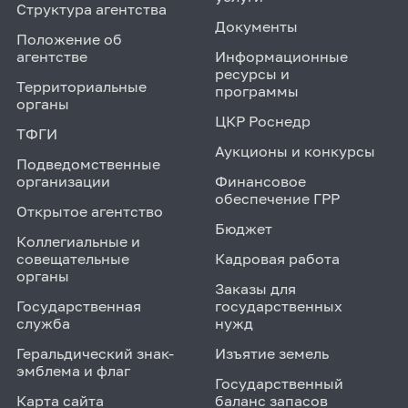
Структура агентства
Документы
Положение об
агентстве
Информационные
ресурсы и
Территориальные
программы
органы
ЦКР Роснедр
ТФГИ
Аукционы и конкурсы
Подведомственные
организации
Финансовое
обеспечение ГРР
Открытое агентство
Бюджет
Коллегиальные и
совещательные
Кадровая работа
органы
Заказы для
Государственная
государственных
служба
нужд
Геральдический знак-
Изъятие земель
эмблема и флаг
Государственный
Карта сайта
баланс запасов