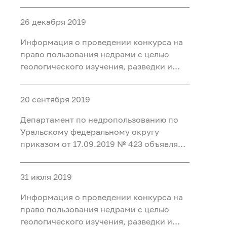
конкурс на право пользования недрами
с целью разведки и добычи подземных
26 декабря 2019
минеральных вод для
бальнеоприменения на участке недр
Информация о проведении конкурса на
Месторождение Восточно-
право пользования недрами с целью
геологического изучения, разведки и
добычи каменного угля на участках
Нарыкский Южный Нарыкского
20 сентября 2019
каменноугольного месторождения и
Низовский Низовского
Департамент по недропользованию по
каменноугольного месторождения и в
Уральскому федеральному округу
приказом от 17.09.2019 № 423 объявляет
конкурс на право пользования недрами
с целью разведки и добычи лечебных
31 июля 2019
грязей для бальнеоприменения на
участке недр «Тулубаево-2»
Информация о проведении конкурса на
месторождения «Озер
право пользования недрами с целью
геологического изучения, разведки и