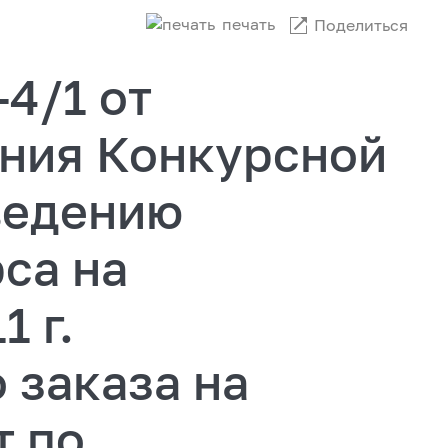
печать
Поделиться
4/1 от
ания Конкурсной
ведению
са на
 г.
 заказа на
т по