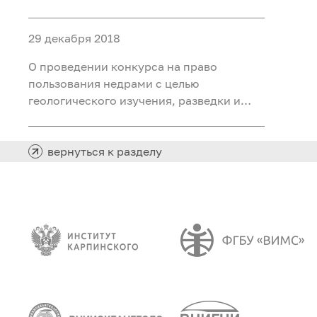
добычи каменного угля на участке
Северный Маганак-Прирезка
29 декабря 2018
Прокопьевского каменноугольного
месторождения в Кемеровской области
О проведении конкурса на право
пользования недрами с целью
геологического изучения, разведки и
добычи каменного угля на Лемберовской
площади в Таймырском Долгано-
Ненецком муниципальном районе
вернуться к разделу
Красноярского края