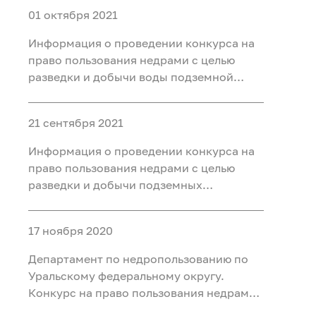
01 октября 2021
Информация о проведении конкурса на
право пользования недрами с целью
разведки и добычи воды подземной
минеральной (для бальнеоприменения)
на участке Чедерское месторождение
21 сентября 2021
минеральных вод, расположенном на
территории Кызылского района
Информация о проведении конкурса на
Республики Тыва
право пользования недрами с целью
разведки и добычи подземных
минеральных вод для
бальнеоприменения на участке недр
17 ноября 2020
Новодеревенский месторождения
Новодеревенское, расположенного на
Департамент по недропользованию по
территории Омутинского района
Уральскому федеральному округу.
Тюменско
Конкурс на право пользования недрами
с целью разведки и добычи подземных