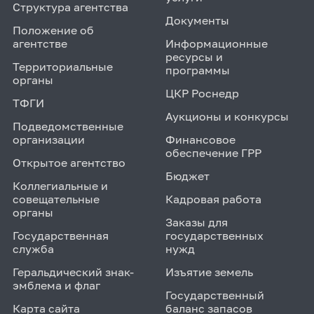
Структура агентства
Документы
Положение об
агентстве
Информационные
ресурсы и
Территориальные
программы
органы
ЦКР Роснедр
ТФГИ
Аукционы и конкурсы
Подведомственные
организации
Финансовое
обеспечение ГРР
Открытое агентство
Бюджет
Коллегиальные и
совещательные
Кадровая работа
органы
Заказы для
Государственная
государственных
служба
нужд
Геральдический знак-
Изъятие земель
эмблема и флаг
Государственный
Карта сайта
баланс запасов