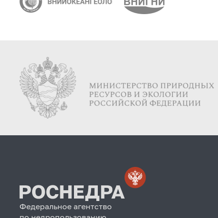
Федеральное агентство
по недропользованию