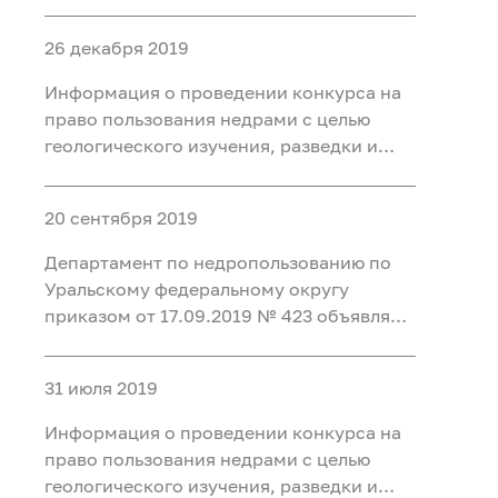
конкурс на право пользования недрами
с целью разведки и добычи подземных
26 декабря 2019
минеральных вод для
бальнеоприменения на участке недр
Информация о проведении конкурса на
Месторождение Восточно-
право пользования недрами с целью
геологического изучения, разведки и
добычи каменного угля на участках
Нарыкский Южный Нарыкского
20 сентября 2019
каменноугольного месторождения и
Низовский Низовского
Департамент по недропользованию по
каменноугольного месторождения и в
Уральскому федеральному округу
приказом от 17.09.2019 № 423 объявляет
конкурс на право пользования недрами
с целью разведки и добычи лечебных
31 июля 2019
грязей для бальнеоприменения на
участке недр «Тулубаево-2»
Информация о проведении конкурса на
месторождения «Озер
право пользования недрами с целью
геологического изучения, разведки и