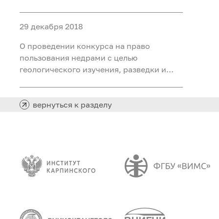
добычи каменного угля на участке
Северный Маганак-Прирезка
29 декабря 2018
Прокопьевского каменноугольного
месторождения в Кемеровской области
О проведении конкурса на право
пользования недрами с целью
геологического изучения, разведки и
добычи каменного угля на Лемберовской
площади в Таймырском Долгано-
Ненецком муниципальном районе
вернуться к разделу
Красноярского края