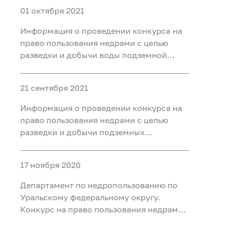
01 октября 2021
Информация о проведении конкурса на
право пользования недрами с целью
разведки и добычи воды подземной
минеральной (для бальнеоприменения)
на участке Чедерское месторождение
21 сентября 2021
минеральных вод, расположенном на
территории Кызылского района
Информация о проведении конкурса на
Республики Тыва
право пользования недрами с целью
разведки и добычи подземных
минеральных вод для
бальнеоприменения на участке недр
17 ноября 2020
Новодеревенский месторождения
Новодеревенское, расположенного на
Департамент по недропользованию по
территории Омутинского района
Уральскому федеральному округу.
Тюменско
Конкурс на право пользования недрами
с целью разведки и добычи подземных