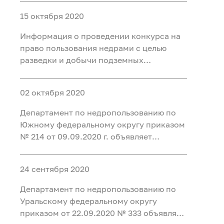
минеральных вод для
15 октября 2020
бальнеоприменения на участке недр
Месторождение Восточно-Пышминское
Информация о проведении конкурса на
в Тюменском районе Тюменско
право пользования недрами с целью
разведки и добычи подземных
минеральных вод для промышленного
розлива на Восточно-Омском участке в г.
02 октября 2020
Омске
Департамент по недропользованию по
Южному федеральному округу приказом
№ 214 от 09.09.2020 г. объявляет
конкурс на право пользования недрами
с целью геологического изучения,
24 сентября 2020
разведки и добычи подземных
минеральных вод (для
Департамент по недропользованию по
бальнеоприменения) на Санаторном
Уральскому федеральному округу
приказом от 22.09.2020 № 333 объявляет