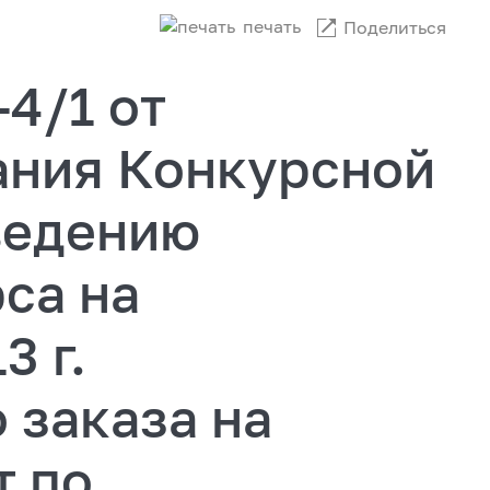
печать
Поделиться
4/1 от
ания Конкурсной
ведению
са на
3 г.
 заказа на
т по