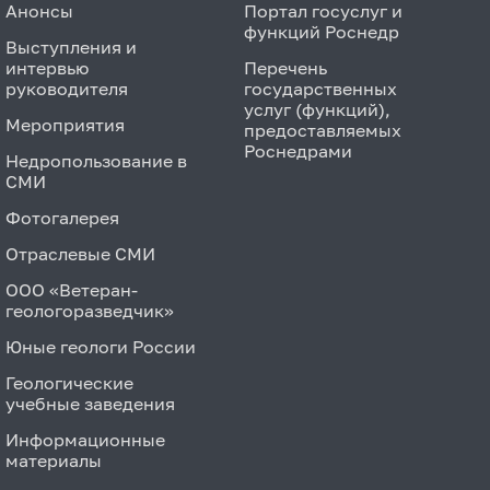
Анонсы
Портал госуслуг и
функций Роснедр
Выступления и
интервью
Перечень
руководителя
государственных
услуг (функций),
Мероприятия
предоставляемых
Роснедрами
Недропользование в
СМИ
Фотогалерея
Отраслевые СМИ
ООО «Ветеран-
геологоразведчик»
Юные геологи России
Геологические
учебные заведения
Информационные
материалы