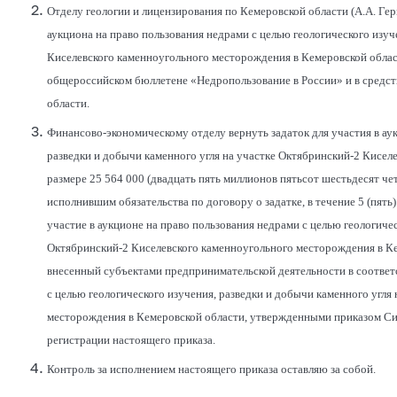
Отделу геологии и лицензирования по Кемеровской области (А.А. Г
аукциона на право пользования недрами с целью геологического изуч
Киселевского каменноугольного месторождения в Кемеровской обла
общероссийском бюллетене «Недропользование в России» и в средс
области.
Финансово-экономическому отделу вернуть задаток для участия в аук
разведки и добычи каменного угля на участке Октябринский-2 Кисел
размере 25 564 000 (двадцать пять миллионов пятьсот шестьдесят ч
исполнившим обязательства по договору о задатке, в течение 5 (пять
участие в аукционе на право пользования недрами с целью геологичес
Октябринский-2 Киселевского каменноугольного месторождения в Кем
внесенный субъектами предпринимательской деятельности в соответ
с целью геологического изучения, разведки и добычи каменного угля
месторождения в Кемеровской области, утвержденными приказом Сибн
регистрации настоящего приказа.
Контроль за исполнением настоящего приказа оставляю за собой.