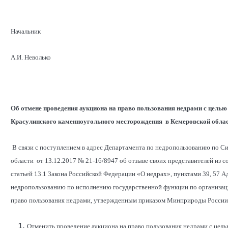
Начальник
А.И. Неволько
Об отмене проведения аукциона на право пользования недрами с целью
Красулинского каменноугольного месторождения в Кемеровской обла
В связи с поступлением в адрес Департамента по недропользованию по 
области от 13.12.2017 № 21-16/8947 об отзыве своих представителей из 
статьей 13.1 Закона Российской Федерации «О недрах», пунктами 39, 57 
недропользованию по исполнению государственной функции по организаци
право пользования недрами, утвержденным приказом Минприроды России 
Отменить проведение аукциона на право пользования недрами с цель