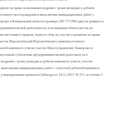
кционе на право пользования недрами с целью разведки и добычи
угольного месторождения и выполнения ликвидационных работ с
ское в Кемеровской области в размере 293 771 000 (двести девяносто
дпринимательской деятельности, исполнившим обязательства по
ции настоящего приказа; вернуть сбор за участие в аукционе на право
 участке Верхнетёшский Верхнетёшского каменноугольного
ычей каменного угля на участке Шахтоуправление Анжерское в
 внесенный субъектами предпринимательской деятельности в
 недрами с целью разведки и добычи каменного угля на участке
 выполнения ликвидационных работ с попутной добычей каменного
 утвержденными приказом Сибнедра от 10.11.2017 № 511, в течение 5