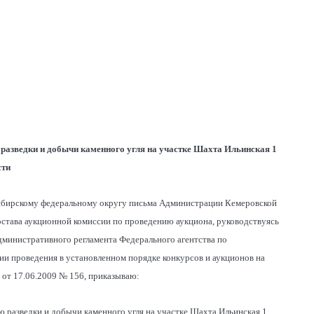
 разведки и добычи каменного угля на участке Шахта Ильинская 1
сти
Сибирскому федеральному округу письма Администрации Кемеровской
состава аукционной комиссии по проведению аукциона, руководствуясь
Административного регламента Федерального агентства по
и проведения в установленном порядке конкурсов и аукционов на
от 17.06.2009 № 156, приказываю:
ю разведки и добычи каменного угля на участке Шахта Ильинская 1