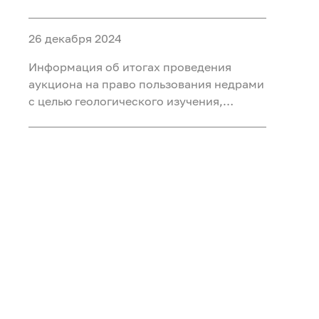
ископаемых (воды подземные
минеральные (для розлива) на участке
26 декабря 2024
недр «Северный 2 Шадринского
месторождения» в Курганской области
Информация об итогах проведения
аукциона на право пользования недрами
с целью геологического изучения,
разведки и добычи полезных
ископаемых (нефть) на участке недр
«Южно-Хангокуртский» в Ханты-
Мансийском автономном округе – Югре