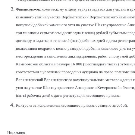
Финансово-экономическому отделу вернуть задаток для участия в ау
каменного угля на участке Верхнетёшский Верхнетёшского каменно
попутной добычей каменного угля на участке Шахтоуправление Анжер
три миллиона семьсот семьдесят одна тысяча) рублей субъектам пре
договору о задатке, в течение 5 (пять) рабочих дней с даты регистра
пользования недрами с целью разведки и добычи каменного угля на
месторождения и выполнения ликвидационных работ с попутной доб
Кемеровской области в размере 16 000 (шестнадцать тысяч) рублей,
соответствии с условиями проведения аукциона на право пользования
Верхнетёшский Верхнетёшского каменноугольного месторождения и
угля на участке Шахтоуправление Анжерское в Кемеровской области,
(пять) рабочих дней с даты регистрации настоящего приказа.
Контроль за исполнением настоящего приказа оставляю за собой.
Начальник