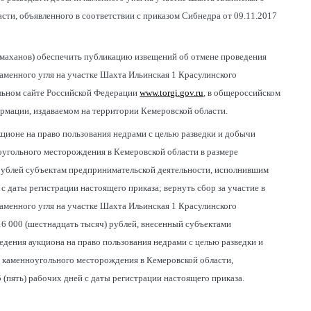
ти, объявленного в соответствии с приказом Сибнедра от 09.11.2017
ермаханов) обеспечить публикацию извещений об отмене проведения
каменного угля на участке Шахта Ильинская 1 Красулинского
льном сайте Российской Федерации
www.torgi.gov.ru
, в общероссийском
ормации, издаваемом на территории Кемеровской области.
кционе на право пользования недрами с целью разведки и добычи
оугольного месторождения в Кемеровской области в размере
 рублей субъектам предпринимательской деятельности, исполнившим
й с даты регистрации настоящего приказа; вернуть сбор за участие в
каменного угля на участке Шахта Ильинская 1 Красулинского
16 000 (шестнадцать тысяч) рублей, внесенный субъектами
едения аукциона на право пользования недрами с целью разведки и
о каменноугольного месторождения в Кемеровской области,
 (пять) рабочих дней с даты регистрации настоящего приказа.