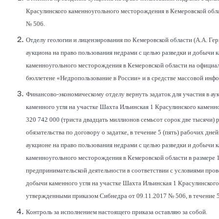
Красулинского каменноугольного месторождения в Кемеровской облас
№ 506.
Отделу геологии и лицензирования по Кемеровской области (А.А. Г
аукциона на право пользования недрами с целью разведки и добычи 
каменноугольного месторождения в Кемеровской области на официа
бюллетене «Недропользование в России» и в средстве массовой инф
Финансово-экономическому отделу вернуть задаток для участия в ау
каменного угля на участке Шахта Ильинская 1 Красулинского каменн
320 742 000 (триста двадцать миллионов семьсот сорок две тысячи)
обязательства по договору о задатке, в течение 5 (пять) рабочих дне
аукционе на право пользования недрами с целью разведки и добычи 
каменноугольного месторождения в Кемеровской области в размере 
предпринимательской деятельности в соответствии с условиями пров
добычи каменного угля на участке Шахта Ильинская 1 Красулинског
утвержденными приказом Сибнедра от 09.11.2017 № 506, в течение 5
Контроль за исполнением настоящего приказа оставляю за собой.