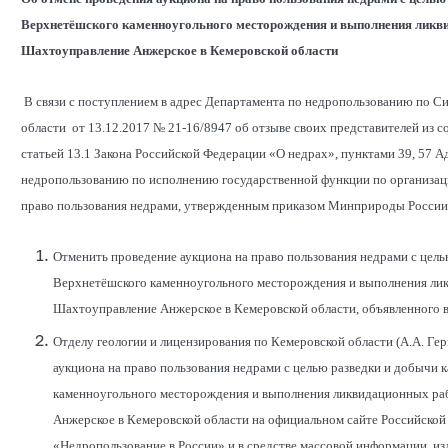
Верхнетёшского каменноугольного месторождения и выполнения ликви
Шахтоуправление Анжерское в Кемеровской области
В связи с поступлением в адрес Департамента по недропользованию по 
области от 13.12.2017 № 21-16/8947 об отзыве своих представителей из 
статьей 13.1 Закона Российской Федерации «О недрах», пунктами 39, 57 
недропользованию по исполнению государственной функции по организаци
право пользования недрами, утвержденным приказом Минприроды России 
Отменить проведение аукциона на право пользования недрами с цель
Верхнетёшского каменноугольного месторождения и выполнения лик
Шахтоуправление Анжерское в Кемеровской области, объявленного в
Отделу геологии и лицензирования по Кемеровской области (А.А. Г
аукциона на право пользования недрами с целью разведки и добычи 
каменноугольного месторождения и выполнения ликвидационных раб
Анжерское в Кемеровской области на официальном сайте Российско
«Недропользование в России» и в средстве массовой информации, и