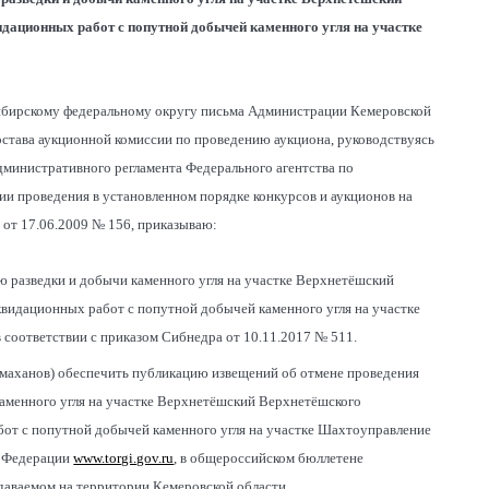
дационных работ с попутной добычей каменного угля на участке
Сибирскому федеральному округу письма Администрации Кемеровской
состава аукционной комиссии по проведению аукциона, руководствуясь
Административного регламента Федерального агентства по
и проведения в установленном порядке конкурсов и аукционов на
от 17.06.2009 № 156, приказываю:
ю разведки и добычи каменного угля на участке Верхнетёшский
видационных работ с попутной добычей каменного угля на участке
 соответствии с приказом Сибнедра от 10.11.2017 № 511.
ермаханов) обеспечить публикацию извещений об отмене проведения
каменного угля на участке Верхнетёшский Верхнетёшского
от с попутной добычей каменного угля на участке Шахтоуправление
й Федерации
www.torgi.gov.ru
, в общероссийском бюллетене
здаваемом на территории Кемеровской области.