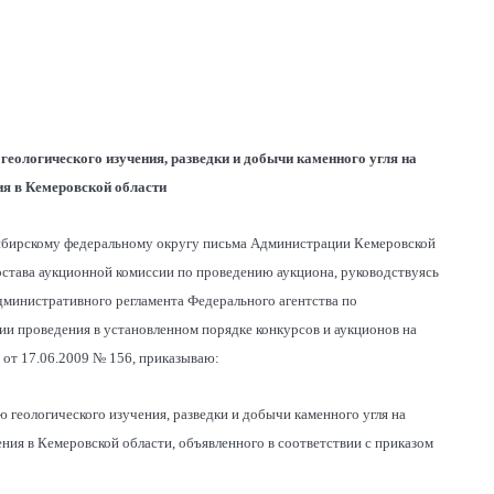
геологического изучения, разведки и добычи каменного угля на
ия в Кемеровской области
Сибирскому федеральному округу письма Администрации Кемеровской
состава аукционной комиссии по проведению аукциона, руководствуясь
Административного регламента Федерального агентства по
и проведения в установленном порядке конкурсов и аукционов на
от 17.06.2009 № 156, приказываю:
 геологического изучения, разведки и добычи каменного угля на
ия в Кемеровской области, объявленного в соответствии с приказом