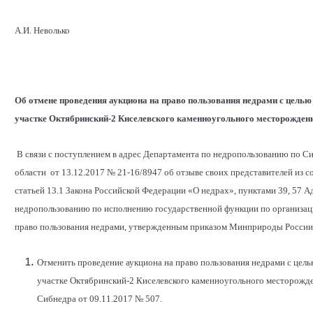
А.И. Неволько
Об отмене проведения аукциона на право пользования недрами с целью 
участке Октябринский-2 Киселевского каменноугольного месторожден
В связи с поступлением в адрес Департамента по недропользованию по 
области от 13.12.2017 № 21-16/8947 об отзыве своих представителей из 
статьей 13.1 Закона Российской Федерации «О недрах», пунктами 39, 57 
недропользованию по исполнению государственной функции по организаци
право пользования недрами, утвержденным приказом Минприроды России 
Отменить проведение аукциона на право пользования недрами с целью
участке Октябринский-2 Киселевского каменноугольного месторожден
Сибнедра от 09.11.2017 № 507.