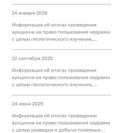
разведки и добычи полезных
ископаемых (нефть, газ) на участке недр
14 января 2026
«Западно-Нятлонгский»,
расположенного на территории
Информация об итогах проведения
Сургутского района Ханты-Мансийского
аукциона на право пользования недрами
автономного округа - Югры
с целью геологического изучения,
разведки и добычи полезных
ископаемых (нефть) на участке недр
10 сентября 2025
«Восточно-Камский», расположенного
на территории Ханты-Мансийского
Информация об итогах проведения
района Ханты-Мансийского
аукциона на право пользования недрами
автономного округа - Югры
с целью геологического изучения,
разведки и добычи полезных
ископаемых (нефть) на участке недр
24 июня 2025
«Бобровый», расположенного в
Уватском районе Тюменской области
Информация об итогах проведении
аукциона на право пользования недрами
с целью разведки и добычи полезных