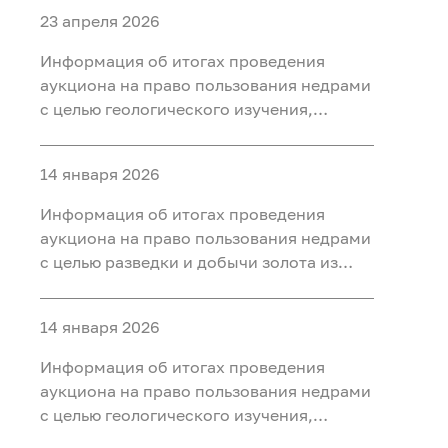
23 апреля 2026
Информация об итогах проведения
аукциона на право пользования недрами
с целью геологического изучения,
разведки и добычи полезных
ископаемых (нефть) на участке недр
14 января 2026
«Тарховский», расположенного на
территории Ханты-Мансийского района
Информация об итогах проведения
Ханты-Мансийского автономного округа
аукциона на право пользования недрами
- Югры
с целью разведки и добычи золота из
россыпных месторождений, платины из
россыпных месторождений на участке
14 января 2026
недр «Мостовка р.» в Свердловской
области
Информация об итогах проведения
аукциона на право пользования недрами
с целью геологического изучения,
разведки и добычи полезных