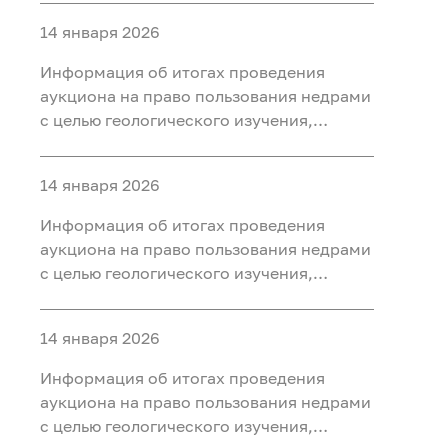
ископаемых (нефть, газ) на участке недр
14 января 2026
«Юильский 5», расположенного на
территории Белоярского района Ханты-
Информация об итогах проведения
Мансийского автономного округа - Югры
аукциона на право пользования недрами
с целью геологического изучения,
разведки и добычи полезных
ископаемых (нефть, газ, конденсат) на
14 января 2026
участке недр «Радомский»,
расположенного на территории
Информация об итогах проведения
Октябрьского района Ханты-
аукциона на право пользования недрами
Мансийского автономного округа - Югры
с целью геологического изучения,
разведки и добычи полезных
ископаемых (нефть, газ) на участке недр
14 января 2026
«Сергинский 9», расположенного на
территории Белоярского района Ханты-
Информация об итогах проведения
Мансийского автономного округа - Югры
аукциона на право пользования недрами
с целью геологического изучения,