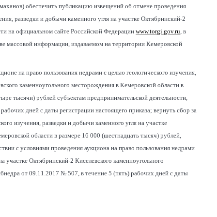
ермаханов) обеспечить публикацию извещений об отмене проведения
ения, разведки и добычи каменного угля на участке Октябринский-2
сти на официальном сайте Российской Федерации
www.torgi.gov.ru
, в
тве массовой информации, издаваемом на территории Кемеровской
ционе на право пользования недрами с целью геологического изучения,
евского каменноугольного месторождения в Кемеровской области в
етыре тысячи) рублей субъектам предпринимательской деятельности,
) рабочих дней с даты регистрации настоящего приказа; вернуть сбор за
кого изучения, разведки и добычи каменного угля на участке
еровской области в размере 16 000 (шестнадцать тысяч) рублей,
ствии с условиями проведения аукциона на право пользования недрами
 на участке Октябринский-2 Киселевского каменноугольного
едра от 09.11.2017 № 507, в течение 5 (пять) рабочих дней с даты