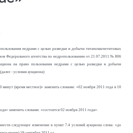
:
о пользования недрами с целью разведки и добычи титаномагнетитовых
зом Федерального агентства по недропользованию от 21.07.2011 № 806
кциона на право пользования недрами с целью разведки и добычи
далее - условия аукциона):
00 минут (время местное)» заменить словами: «02 ноября 2011 года в 10
года» заменить словами: «состоится 02 ноября 2011 года».
внести следующее изменение в пункт 7.4 условий аукциона слова: «до
тное время) 19 сентября 2011 г.».