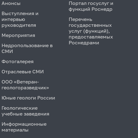
Анонсы
Портал госуслуг и
функций Роснедр
Выступления и
интервью
Перечень
руководителя
государственных
услуг (функций),
Мероприятия
предоставляемых
Роснедрами
Недропользование в
СМИ
Фотогалерея
Отраслевые СМИ
ООО «Ветеран-
геологоразведчик»
Юные геологи России
Геологические
учебные заведения
Информационные
материалы