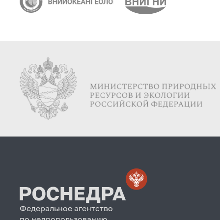
Федеральное агентство
по недропользованию