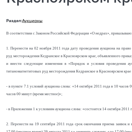
Раздел:
Аукционы
В соответствии с Законом Российской Федерации «О недрах», приказываю
1. Перенести на 02 ноября 2011 года дату проведения аукциона на прав
руд месторождения Кедранское в Красноярском крае, объявленного прика
и внести следующие изменения в «Порядок и условия проведения ау
титаномагнетитовых руд месторождения Кедранское в Красноярском крае (
- в пункте 7.1 условий аукциона слова: «14 октября 2011 года в 10 часов 
часов 00 минут (время местное)»;
- в Приложении 1 к условиям аукциона слова: «состоится 14 октября 2011 
2. Перенести на 19 сентября 2011 года срок окончания приема заявок и 
17.00 (местное время) 29 августа 2011 г.» заменить словами: «до 17.00 (мес