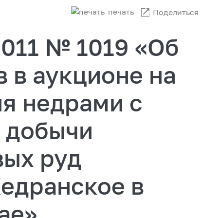
печать
Поделиться
2011 № 1019 «Об
 в аукционе на
я недрами с
и добычи
вых руд
едранское в
ае»