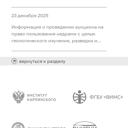
объектами ФП «Геология: возрождение
легенды» (ГВЛ-1)
23 декабря 2025
Информация о проведении аукциона на
право пользования недрами с целью
геологического изучения, разведки и
добычи полезных ископаемых (нефть,
газ) на участке недр «Сергинский 24»,
расположенного на территории
вернуться к разделу
Белоярского района Ханты-Мансийского
автономного округа - Югры