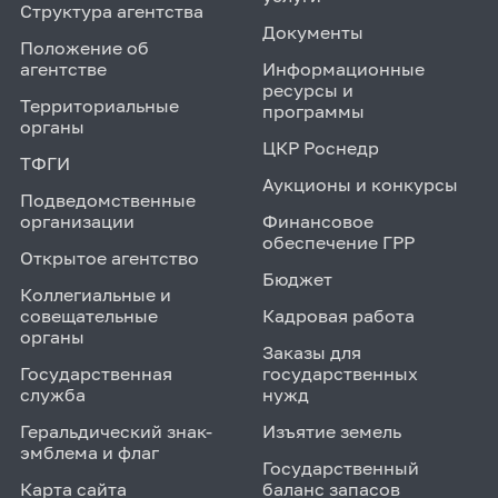
Структура агентства
Документы
Положение об
агентстве
Информационные
ресурсы и
Территориальные
программы
органы
ЦКР Роснедр
ТФГИ
Аукционы и конкурсы
Подведомственные
организации
Финансовое
обеспечение ГРР
Открытое агентство
Бюджет
Коллегиальные и
совещательные
Кадровая работа
органы
Заказы для
Государственная
государственных
служба
нужд
Геральдический знак-
Изъятие земель
эмблема и флаг
Государственный
Карта сайта
баланс запасов