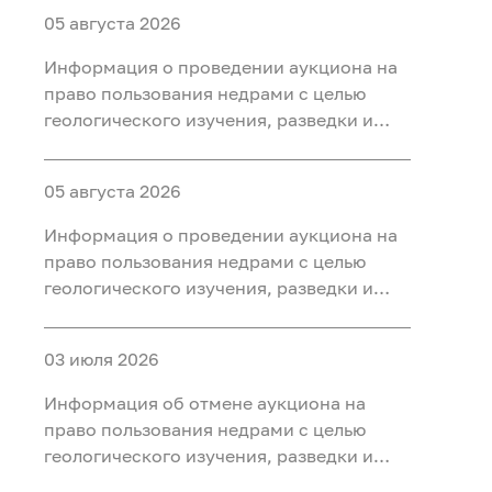
05 августа 2026
Информация о проведении аукциона на
право пользования недрами с целью
геологического изучения, разведки и
добычи полезных ископаемых (нефть
газ, конденсат) на участке недр «Северо-
05 августа 2026
Салымский-3», расположенного на
территории Ханты-Мансийского района
Информация о проведении аукциона на
Ханты-Мансийского автономного округа
право пользования недрами с целью
- Югры
геологического изучения, разведки и
добычи полезных ископаемых (нефть
газ, конденсат) на участке недр
03 июля 2026
«Приразломный-3», расположенного на
территории Ханты-Мансийского района
Информация об отмене аукциона на
Ханты-Мансийского автономного округа
право пользования недрами с целью
- Югры
геологического изучения, разведки и
добычи полезных ископаемых (нефть) на