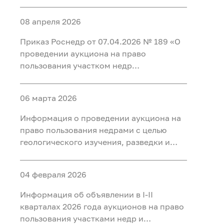
добычи полезных ископаемых (нефть) на
участке недр «Карабашский 5-1» в
08 апреля 2026
Тобольском, Ярковском районах
Тюменской области и Кондинском
Приказ Роснедр от 07.04.2026 № 189 «О
районе ХМАО-Югра
проведении аукциона на право
пользования участком недр
федерального значения Татарское
(Первая рудная зона), расположенным
06 марта 2026
на территории Красноярского края, для
разведки и добычи полезных
Информация о проведении аукциона на
ископаемых, в том числе добычи
право пользования недрами с целью
полезных ископаемых и полезных
геологического изучения, разведки и
компонентов из отходов
добычи полезных ископаемых (нефть) на
недропользования, в том числе из
участке недр «Тарховский»,
вскрышных и вмещающих горных пород,
04 февраля 2026
расположенного на территории Ханты-
использования отходов
Мансийского района Ханты-
Информация об объявлении в I-II
недропользования, в том числе
Мансийского автономного округа - Югры
кварталах 2026 года аукционов на право
вскрышных и вмещающих горных пород»
пользования участками недр и