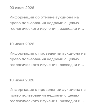
участке недр «Карабашский 7-2» в
03 июля 2026
Тобольском, Ярковском районах
Тюменской области
Информация об отмене аукциона на
право пользования недрами с целью
геологического изучения, разведки и
добычи полезных ископаемых (нефть) на
участке недр «Карабашский 5-1» в
10 июня 2026
Тобольском, Ярковском районах
Тюменской области и Кондинском
Информация о проведении аукциона на
районе ХМАО-Югра
право пользования недрами с целью
геологического изучения, разведки и
добычи полезных ископаемых (нефть) на
участке недр «Карабашский 7-2» в
10 июня 2026
Тобольском, Ярковском районах
Тюменской области
Информация о проведении аукциона на
право пользования недрами с целью
геологического изучения, разведки и