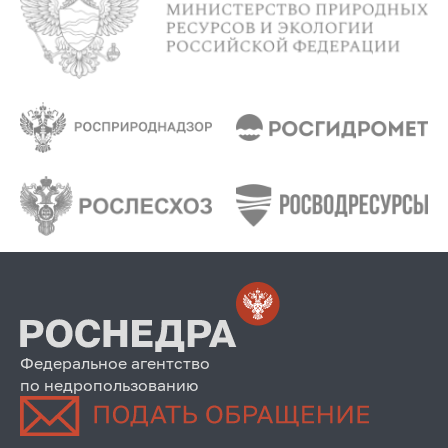
Федеральное агентство
по недропользованию