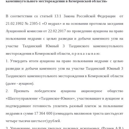
каменноугольного месторождения в Кемеровской области»
В соответствии со статьей 13.1 Закона Российской Федерации
от
21.02.1992 № 2395-1 «О недрах» и на основании протокола заседания
Аукционной комиссии от 22.02.2017 по проведению аукциона на право
пользования недрами с целью разведки и добычи каменного угля на
участке Талдинский Южный 3 Талдинского каменноугольного
месторождения в Кемеровской области, п р и к а з ы в а ю:
1. Утвердить итоги аукциона на право пользования недрами с целью
разведки и добычи каменного угля на участке Талдинский Южный 3
Талдинского каменноугольного месторождения в Кемеровской области
(далее - аукцион).
2. Признать победителем аукциона акционерное общество
«Шахтоуправление «Талдинское-Южное», участвовавшее в аукционе и
подтвердившее готовность уплатить разовый платеж за пользование
недрами в сумме 17 364 600 (семнадцать миллионов триста шестьдесят
четыре тысячи шестьсот) рублей.
3. Управлению геологии твердых полезных ископаемых (Руднев А.В.)