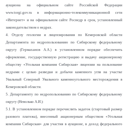
аукциона на официальном сайте Российской Федерации
www.torgi.gov.ru в информационно-телекоммуникационной сети
«Интернет» и на официальном сайте Роснедр в срок, установленный
законодательством о недрах.
4. Отделу геологии и лицензирования по Кемеровской области
Департамента по недропользованию по Сибирскому федеральному
округу (Гермаханов А.А.) в установленном порядке обеспечить
оформление, государственную регистрацию и выдачу акционерному
обществу «Угольная компания Сибирская» лицензии на пользование
недрами с целью разведки и добычи каменного угля на участке
Увальный Северный Увального каменноугольного месторождения в
Кемеровской области.
5. Департаменту по недропользованию по Сибирскому федеральному
округу (Неволько А.И.):
5.1. В установленном порядке перечислить задаток (стартовый размер
разового платежа), внесенный акционерным обществом «Угольная
компания Сибирская» для участия в аукционе, в доход федерального