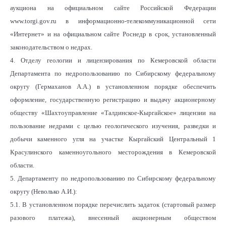
аукциона на официальном сайте Российской Федерации
www.torgi.gov.ru в информационно-телекоммуникационной сети
«Интернет» и на официальном сайте Роснедр в срок, установленный
законодательством о недрах.
4. Отделу геологии и лицензирования по Кемеровской области
Департамента по недропользованию по Сибирскому федеральному
округу (Гермаханов А.А.) в установленном порядке обеспечить
оформление, государственную регистрацию и выдачу акционерному
обществу «Шахтоуправление «Талдинское-Кыргайское» лицензии на
пользование недрами с целью геологического изучения, разведки и
добычи каменного угля на участке Кыргайский Центральный 1
Красулинского каменноугольного месторождения в Кемеровской
области.
5. Департаменту по недропользованию по Сибирскому федеральному
округу (Неволько А.И.):
5.1. В установленном порядке перечислить задаток (стартовый размер
разового платежа), внесенный акционерным обществом