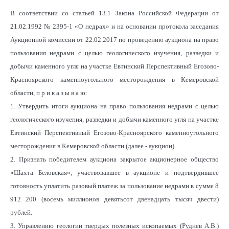
В соответствии со статьей 13.1 Закона Российской Федерации
от
21.02.1992 № 2395-1 «О недрах» и на основании протокола заседания
Аукционной комиссии от 22.02.2017 по проведению аукциона на право
пользования недрами с целью геологического изучения, разведки и
добычи каменного угля на участке Евтинский Перспективный Егозово-
Красноярского каменноугольного месторождения в Кемеровской
области, п р и к а з ы в а ю:
1. Утвердить итоги аукциона на право пользования недрами с целью
геологического изучения, разведки и добычи каменного угля на участке
Евтинский Перспективный Егозово-Красноярского каменноугольного
месторождения в Кемеровской области (далее - аукцион).
2. Признать победителем аукциона закрытое акционерное общество
«Шахта Беловская», участвовавшее в аукционе и подтвердившее
готовность уплатить разовый платеж за пользование недрами в сумме 8
912 200 (восемь миллионов девятьсот двенадцать тысяч двести)
рублей.
3. Управлению геологии твердых полезных ископаемых (Руднев А.В.)