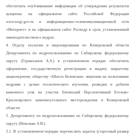
обеспечить опубликование информации об утверждении результатов
аукциона на официальном сайте Российской Федерации
www.torgi.gov.ru в информационно-телекоммуникационной сети
«Интернет» и на официальном сайте Роснедр в срок, установленный
законодательством о недрах.
4. Отделу геологии и лицензирования по Кемеровской области
Департамента по недропользованию по Сибирскому федеральному
округу (Гермаханов А.А.) в установленном порядке обеспечить
оформление, государственную регистрацию и выдачу закрытому
акционерному обществу «Шахта Беловская» лицензии на пользование
недрами с целью геологического изучения, разведки и добычи
каменного угля на участке Евтинский Перспективный Егозово-
Красноярского каменноугольного месторождения в Кемеровской
области.
5. Департаменту по недропользованию по Сибирскому федеральному
округу (Неволько А.И.):
5.1. В установленном порядке перечислить задаток (стартовый размер