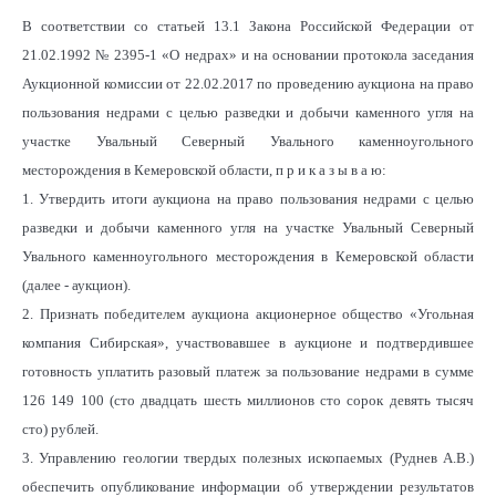
В соответствии со статьей 13.1 Закона Российской Федерации
от
21.02.1992 № 2395-1 «О недрах» и на основании протокола заседания
Аукционной комиссии от 22.02.2017 по проведению аукциона на право
пользования недрами с целью разведки и добычи каменного угля на
участке Увальный Северный Увального каменноугольного
месторождения в Кемеровской области, п р и к а з ы в а ю:
1. Утвердить итоги аукциона на право пользования недрами с целью
разведки и добычи каменного угля на участке Увальный Северный
Увального каменноугольного месторождения в Кемеровской области
(далее - аукцион).
2. Признать победителем аукциона акционерное общество «Угольная
компания Сибирская», участвовавшее в аукционе и подтвердившее
готовность уплатить разовый платеж за пользование недрами в сумме
126 149 100 (сто двадцать шесть миллионов сто сорок девять тысяч
сто) рублей.
3. Управлению геологии твердых полезных ископаемых (Руднев А.В.)
обеспечить опубликование информации об утверждении результатов