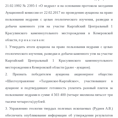
21.02.1992 № 2395-1 «О недрах» и на основании протокола заседания
Аукционной комиссии от 22.02.2017 по проведению аукциона на право
пользования недрами с целью геологического изучения, разведки и
добычи каменного угля на участке Кыргайский Центральный 1
Красулинского каменноугольного месторождения в Кемеровской
области, п р и к а з ы в а ю:
1. Утвердить итоги аукциона на право пользования недрами с целью
геологического изучения, разведки и добычи каменного угля на участке
Кыргайский Центральный 1 Красулинского каменноугольного
месторождения в Кемеровской области (далее - аукцион).
2. Признать победителем аукциона акционерное общество
«Шахтоуправление «Талдинское-Кыргайское», участвовавшее в
аукционе и подтвердившее готовность уплатить разовый платеж за
пользование недрами в сумме 4 503 400 (четыре миллиона пятьсот три
тысячи четыреста) рублей.
3. Управлению геологии твердых полезных ископаемых (Руднев А.В.)
обеспечить опубликование информации об утверждении результатов