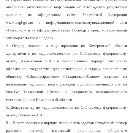
обеспечить опубликование информации об утверждении результатов
аукциона на официальном сайте Российской Федерации
www.torgi.gov.ru в информационно-телекоммуникационной сети
«Интернет» и на официальном сайте Роснедр в срок, установленный
законодательством о недрах.
4. Отделу геологии и лицензирования по Кемеровской области
Департамента по недропользованию по Сибирскому федеральному
округу (Гермаханов А.А.) в установленном порядке обеспечить
оформление, государственную регистрацию и выдачу акционерному
обществу «Шахтоуправление «Талдинское-Южное» лицензии на
пользование недрами с целью разведки и добычи каменного угля на
участке Талдинский Южный 3 Талдинского каменноугольного
месторождения в Кемеровской области.
5. Департаменту по недропользованию по Сибирскому федеральному
округу (Неволько А.И.):
5.1. В установленном порядке перечислить задаток (стартовый размер
разового платежа), внесенный акционерным обществом