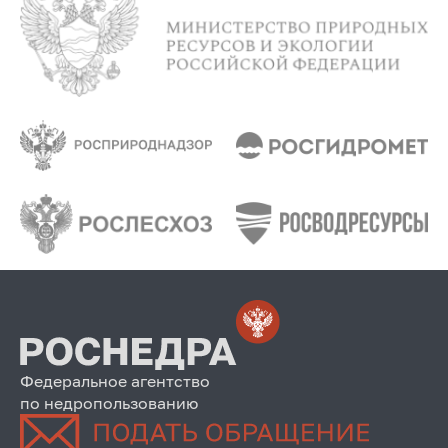
Федеральное агентство
по недропользованию