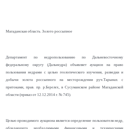
Магаданская область. Золото россыпное
Департамент по недропользованию по Дальневосточному
федеральному округу (Дальнедра) объявляет аукцион на право
пользования недрами с целью геологического изучения, разведки и
добычи золота россыпного на месторождении руч.Тарынах с
притоками, прав. пр. р.Берелех, в Сусуманском районе Магаданской
области (приказ от 12.12.2014 г. № 745).
Целью проводимого аукциона является определение пользователя недр,
обладающего необходимыми финансовыми и техническими