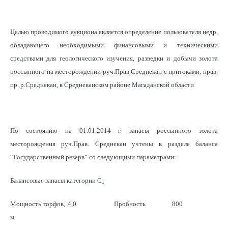
Целью проводимого аукциона является определение пользователя недр,
обладающего необходимыми финансовыми и техническими
средствами для геологического изучения, разведки и добычи золота
россыпного на месторождении руч.Прав.Среднекан с притоками, прав.
пр. р.Среднекан, в Среднеканском районе Магаданской области
По состоянию на 01.01.2014 г. запасы россыпного золота
месторождения руч.Прав. Среднекан учтены в разделе баланса
“Государственный резерв” со следующими параметрами:
Балансовые запасы категории С
1
Мощность торфов,
4,0
Пробность
800
м