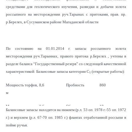
средствами для геологического изучения, разведки и добычи золота
россыпного на месторождении руч.Тарынах с притоками, прав. пр.
р.Берелех, в Сусуманском районе Магаданской области
По состоянию на 01.01.2014 г. запасы россыпного золота
месторождения руч.Тарыннах, правого притока р.Берелех , учтены в
разделе баланса “Государственный резерв” со следующей качественной
характеристикой: Балансовые запасы категории С
(открытые работы):
1
Мощность торфов,
8,6
Пробность
860
м
Мощность песков,
0,6
Объем песков, тыс.
18
Балансовые запасы находятся на нижнем (р.л. 53 оп. 1978 г.-55 оп. 1972
3
м
м
г.) и верхнем (р.л. 67-70 оп. 1985 г.) флангах отработанной россыпи в
пойме ручья.
Среднее
2,22
Балансовые
40