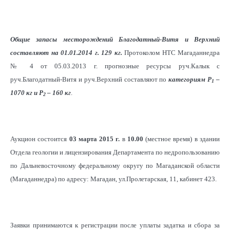
Общие запасы месторождений Благодатный-Витя и Верхний
составляют на 01.01.2014 г. 129 кг.
Протоколом НТС Магаданнедра
№ 4 от 05.03.2013 г. прогнозные ресурсы руч.Калык с
руч.Благодатный-Витя и руч.Верхний составляют по
категориям Р
–
1
1070 кг и Р
– 160 кг
.
2
Аукцион состоится
03 марта 2015 г.
в
10.00
(местное время) в здании
Отдела геологии и лицензирования Департамента по недропользованию
по Дальневосточному федеральному округу по Магаданской области
(Магаданнедра) по адресу: Магадан, ул.Пролетарская, 11, кабинет 423.
Заявки принимаются к регистрации после уплаты задатка и сбора за