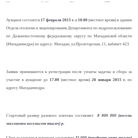
Мощность песков,
0,46
Объем песков, тыс.
178
3
м
м
Аукцион состоится
17 февраля 2015 г.
в
10.00
(местное время) в здании
Ср. содержание, г/
3,43
Интервал р.л.
48-147
Отдела геологии и лицензирования Департамента по недропользованию
3
м
по Дальневосточному федеральному округу по Магаданской области
(Магаданнедра) по адресу: Магадан, ул.Пролетарская, 11, кабинет 423.
2
Площадь, тыс. м
385
Балансовые запасы,
611
кг
Заявки принимаются к регистрации после уплаты задатка и сбора за
участие в аукционе до
17.00
(местное время)
26 января 2015 г.
по
адресу Магаданнедра.
Стартовый размер разового платежа составляет
8 800 000 (восемь
миллионов восемьсот тысяч
) р
.
Сбор за участие в аукционе составляет
35 000 (тридцать пять тысяч
)