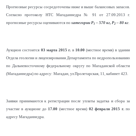
3
содержание, г/м
запасы, кг
Прогнозные ресурсы сосредоточены ниже и выше балансовых запасов.
Согласно протоколу НТС Магаданнедра № 91 от 27.09.2013 г.
2
Площадь, тыс. м
31
прогнозные ресурсы оцениваются по к
атегории Р
– 570 кг, Р
– 80 кг
.
1
2
Аукцион состоится
03 марта 2015 г.
в
10.00
(местное время) в здании
Отдела геологии и лицензирования Департамента по недропользованию
по Дальневосточному федеральному округу по Магаданской области
(Магаданнедра) по адресу: Магадан, ул.Пролетарская, 11, кабинет 423.
Заявки принимаются к регистрации после уплаты задатка и сбора за
участие в аукционе до
17.00
(местное время)
02 февраля 2015 г.
по
адресу Магаданнедра.