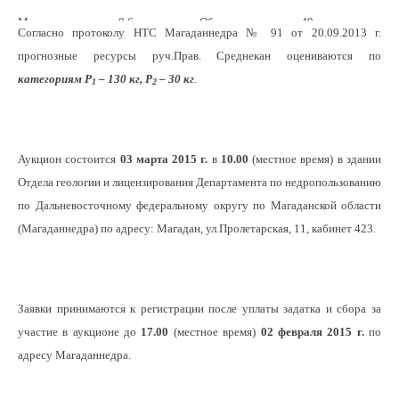
Мощность песков,
0,6
Объем песков, тыс.
49
Согласно протоколу НТС Магаданнедра № 91 от 20.09.2013 г.
3
м
м
прогнозные ресурсы руч.Прав. Среднекан оцениваются по
категориям Р
– 130 кг, Р
– 30 кг
.
1
2
Среднее
2,22
Балансовые
109
3
содержание, г/м
запасы, кг
2
Площадь, тыс. м
88,0
Аукцион состоится
03 марта 2015 г.
в
10.00
(местное время) в здании
Отдела геологии и лицензирования Департамента по недропользованию
по Дальневосточному федеральному округу по Магаданской области
(Магаданнедра) по адресу: Магадан, ул.Пролетарская, 11, кабинет 423.
Заявки принимаются к регистрации после уплаты задатка и сбора за
участие в аукционе до
17.00
(местное время)
02 февраля 2015 г.
по
адресу Магаданнедра.