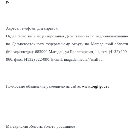
р
.
Адреса, телефоны для справок:
Отдел геологии и лицензирования Департамента по недропользованию
по Дальневосточному федеральному округу по Магаданской области
(Магаданнедра): 685000 Магадан, ул.Пролетарская, 11, тел: (4132) 609-
866, факс: (4132) 622-090, E-mail: magadannedra@mail.ru.
Полностью объявление размещено на сайте:
www.torgi.gov.ru
.
Магаданская область. Золото россыпное