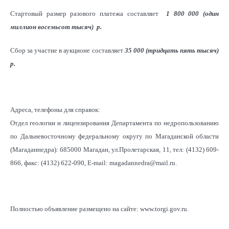
Стартовый размер разового платежа составляет
1 800 000 (один
миллион восемьсот тысяч)
р
.
Сбор за участие в аукционе составляет
35 000 (тридцать пять тысяч)
р
.
Адреса, телефоны для справок:
Отдел геологии и лицензирования Департамента по недропользованию
по Дальневосточному федеральному округу по Магаданской области
(Магаданнедра): 685000 Магадан, ул.Пролетарская, 11, тел: (4132) 609-
866, факс: (4132) 622-090, E-mail: magadannedra@mail.ru.
Полностью объявление размещено на сайте: www.torgi.gov.ru.