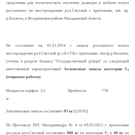
средствами для геологического изучения, разведки и добычи золота
россыпного на месторождении руч.Светлый с притоками, лев. пр.
р.Бохапча, в Ягоднинском районе Магаданской области
По состоянию на 01.01.2014 г. запасы россыпного золота
месторождения руч.Светлый (р.л.6-170) с притоками, лев.пр.р.Бохапча,
учтены в разделе баланса “Государственный резерв” со следующей
качественной характеристикой:
балансовые запасы категории С
1
(открытые работы)
Мощность торфов,
2,5
Пробность
779
м
Забалансовые запасы составляют
95 кг
(120/95).
Мощность песков,
0,6
Объем песков, тыс.
133
3
м
м
По Протоколу НТС Магаданнедра № 4 от 05.03.2013 г. прогнозные
ресурсы руч.Светлый составляют
800 кг
по категории Р
и
40 кг
по
Ср. содержание, г/
1,36
Балансовые запасы,
181
1