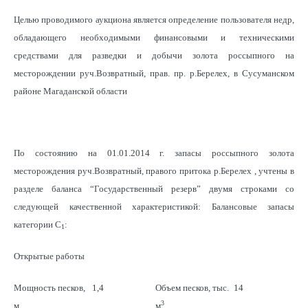
Целью проводимого аукциона является определение пользователя недр,
обладающего необходимыми финансовыми и техническими
средствами для разведки и добычи золота россыпного на
месторождении руч.Возвратный, прав. пр. р.Берелех, в Сусуманском
районе Магаданской области
По состоянию на 01.01.2014 г. запасы россыпного золота
месторождения руч.Возвратный, правого притока р.Берелех , учтены в
разделе баланса “Государственный резерв” двумя строками со
следующей качественной характеристикой: Балансовые запасы
категории С
:
1
Открытые работы
Мощность песков,
1,4
Объем песков, тыс.
14
3
м
м