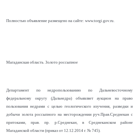
Полностью объявление размещено на сайте: www.torgi.gov.ru.
Магаданская область. Золото россыпное
Департамент по недропользованию по Дальневосточному
федеральному округу (Дальнедра) объявляет аукцион на право
пользования недрами с целью геологического изучения, разведки и
добычи золота россыпного на месторождении руч.Прав.Среднекан с
притоками, прав. пр. р.Среднекан, в Среднеканском районе
Магаданской области (приказ от 12.12.2014 г. № 745).