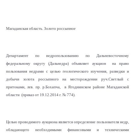
Магаданская область. Золото россыпное
Департамент по недропользованию по Дальневосточному
федеральному округу (Дальнедра) объявляет аукцион на право
пользования недрами с целью геологического изучения, разведки и
добычи золота россыпного на месторождении руч.Светлый с
притоками, лев. пр. р.Бохапча, в Ягоднинском районе Магаданской
области (приказ от 19.12.2014 г. № 774).
Целью проводимого аукциона является определение пользователя недр,
обладающего необходимыми финансовыми и техническими