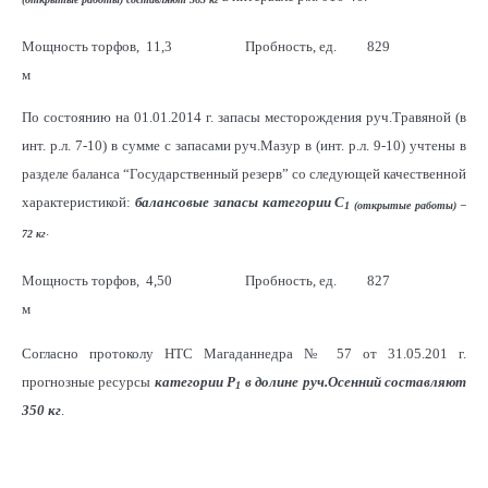
Мощность торфов,
11,3
Пробность, ед.
829
м
По состоянию на 01.01.2014 г. запасы месторождения руч.Травяной (в
2
Мощность песков,
1,60
Площадь, тыс. м
272
инт. р.л. 7-10) в сумме с запасами руч.Мазур в (инт. р.л. 9-10) учтены в
м
разделе баланса “Государственный резерв” со следующей качественной
характеристикой:
балансовые запасы категории С
Ср. содержание, г/
0,83
Балансовые запасы,
363
1 (открытые работы) –
3
.
м
кг
72 кг
Мощность торфов,
4,50
Пробность, ед.
827
м
Согласно протоколу НТС Магаданнедра № 57 от 31.05.201 г.
2
Мощность песков,
1,00
Площадь, тыс. м
58
прогнозные ресурсы
категории Р
в долине руч.Осенний составляют
м
1
350 кг
.
Среднее
1,24
Балансовые запасы
72
3
содержание, г/м