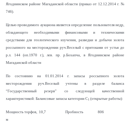
Ягоднинском районе Магаданской области (приказ от 12.12.2014 г. №
746).
Целью проводимого аукциона является определение пользователя недр,
обладающего необходимыми финансовыми и техническими
средствами для геологического изучения, разведки и добычи золота
россыпного на месторождении руч.Веселый с притоками от устья до
р.л. 144 (оп.1970 г.), лев. пр. р.Бохапча, в Ягоднинском районе
Магаданской области
По состоянию на 01.01.2014 г. запасы россыпного золота
месторождения руч.Веселый учтены в разделе баланса
“Государственный резерв” со следующей качественной
характеристикой: Балансовые запасы категории С
(открытые работы):
1
Мощность торфов,
10,7
Пробность
806
м