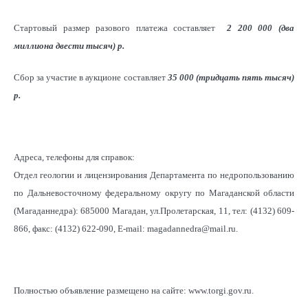
Стартовый размер разового платежа составляет
2 200 000 (два
миллиона двести тысяч)
р
.
Сбор за участие в аукционе составляет
35 000 (тридцать пять тысяч)
р
.
Адреса, телефоны для справок:
Отдел геологии и лицензирования Департамента по недропользованию
по Дальневосточному федеральному округу по Магаданской области
(Магаданнедра): 685000 Магадан, ул.Пролетарская, 11, тел: (4132) 609-
866, факс: (4132) 622-090, E-mail: magadannedra@mail.ru.
Полностью объявление размещено на сайте: www.torgi.gov.ru.