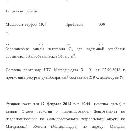
Подземные работы
Ср. содержание, г/
3,36
Балансовые
47
3
м
запасы, кг
Мощность торфов,
19,4
Пробность
900
м
2
Площадь, тыс. м
10
Мощность песков,
1,1
Объем песков, тыс.
19
Забалансовые запасы категории С
для подземной отработки
1
3
м
м
3
составляют 33 кг, объем песков 10 тыс. м
.
Ср. содержание, г/
4,11
Балансовые
78
Согласно протоколу НТС Магаданнедра № 91 от 27.09.2013 г.
3
м
запасы, кг
прогнозные ресурсы руч.Возвратный составляют
110 кг
категории Р
.
1
2
Площадь, тыс. м
17
Аукцион состоится
17 февраля 2015 г.
в
10.00
(местное время) в
здании Отдела геологии и лицензирования Департамента по
недропользованию по Дальневосточному федеральному округу по
Магаданской области (Магаданнедра) по адресу: Магадан,