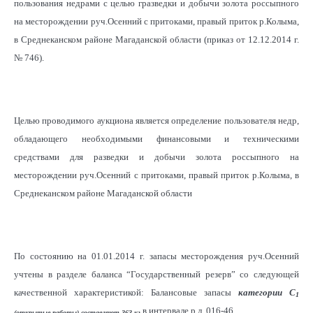
пользования недрами с целью гразведки и добычи золота россыпного
на месторождении руч.Осенний с притоками, правый приток р.Колыма,
в Среднеканском районе Магаданской области (приказ от 12.12.2014 г.
№ 746).
Целью проводимого аукциона является определение пользователя недр,
обладающего необходимыми финансовыми и техническими
средствами для разведки и добычи золота россыпного на
месторождении руч.Осенний с притоками, правый приток р.Колыма, в
Среднеканском районе Магаданской области
По состоянию на 01.01.2014 г. запасы месторождения руч.Осенний
учтены в разделе баланса “Государственный резерв” со следующей
качественной характеристикой: Балансовые запасы
категории С
1
в интервале р.л. 016-46.
(открытые работы) составляют 363 кг