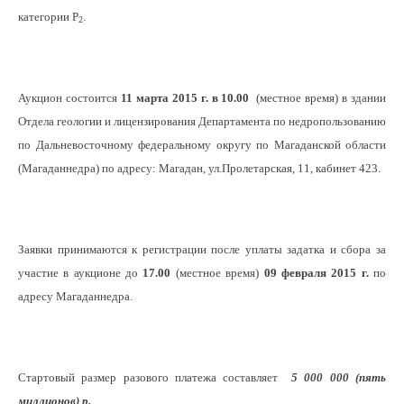
категории Р
.
3
м
кг
2
2
Площадь, тыс. м
190
Аукцион состоится
11 марта 2015 г. в 10.00
(местное время) в здании
Отдела геологии и лицензирования Департамента по недропользованию
по Дальневосточному федеральному округу по Магаданской области
(Магаданнедра) по адресу: Магадан, ул.Пролетарская, 11, кабинет 423.
Заявки принимаются к регистрации после уплаты задатка и сбора за
участие в аукционе до
17.00
(местное время)
09 февраля 2015 г.
по
адресу Магаданнедра.
Стартовый размер разового платежа составляет
5 000 000 (пять
миллионов)
р
.