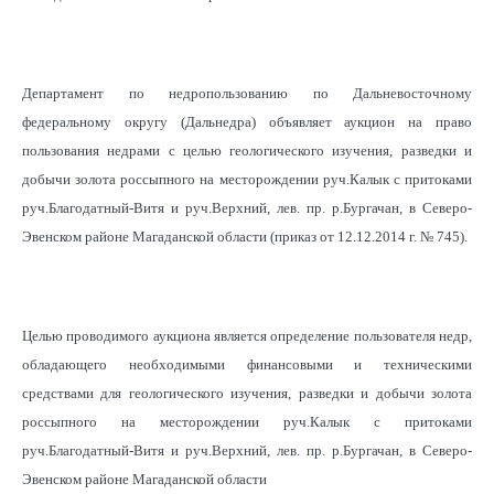
Департамент по недропользованию по Дальневосточному
федеральному округу (Дальнедра) объявляет аукцион на право
пользования недрами с целью геологического изучения, разведки и
добычи золота россыпного на месторождении руч.Калык с притоками
руч.Благодатный-Витя и руч.Верхний, лев. пр. р.Бургачан, в Северо-
Эвенском районе Магаданской области (приказ от 12.12.2014 г. № 745).
Целью проводимого аукциона является определение пользователя недр,
обладающего необходимыми финансовыми и техническими
средствами для геологического изучения, разведки и добычи золота
россыпного на месторождении руч.Калык с притоками
руч.Благодатный-Витя и руч.Верхний, лев. пр. р.Бургачан, в Северо-
Эвенском районе Магаданской области