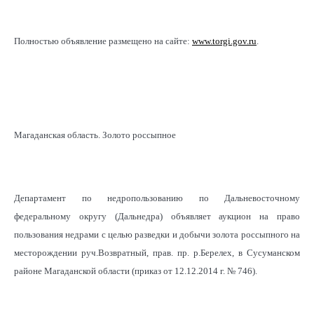
Полностью объявление размещено на сайте:
www.torgi.gov.ru
.
Магаданская область. Золото россыпное
Департамент по недропользованию по Дальневосточному
федеральному округу (Дальнедра) объявляет аукцион на право
пользования недрами с целью разведки и добычи золота россыпного на
месторождении руч.Возвратный, прав. пр. р.Берелех, в Сусуманском
районе Магаданской области (приказ от 12.12.2014 г. № 746).