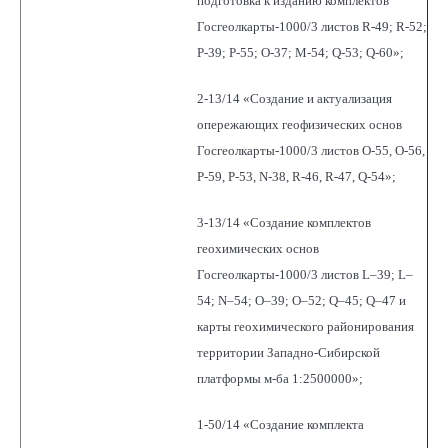
подготовка к изданию комплектов
Госгеолкарты-1000/3 листов R-49; R-52;
P-39; P-55; O-37; M-54; Q-53; Q-60»;
2-13/14 «Создание и актуализация
опережающих геофизических основ
Госгеолкарты-1000/3 листов О-55, О-56,
P-59, P-53, N-38, R-46, R-47, Q-54»;
3-13/14 «Создание комплектов
геохимических основ
Госгеолкарты-1000/3 листов L–39; L–
54; N–54; O–39; О–52; Q–45; Q–47 и
карты геохимического районирования
территории Западно-Сибирской
платформы м-ба 1:2500000»;
1-50/14 «Создание комплекта