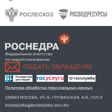
миллионов) рублей; на 2016 год – 90
000 000 (девяносто миллионов) рублей.
Объект 2-13/14 «Создание и
актуализация опережающих
геофизических основ
Госгеолкарты-1000/3 листов О-55, О-56,
P-59, P-53, N-38, R-46, R-47, Q-54»
Федеральное агентство
по недропользованию
- сроки выполнения работ: I кв. 2014 г. –
IV кв. 2016 г.;
- начальная (максимальная) цена
контракта –30 000 000(тридцать
Политика обработки персональных данных
миллионов) рублей, в том числе: на 2014
125993 МОСКВА, УЛ. Б. ГРУЗИНСКАЯ, 4/6, ГСП-3
год – 5 000 000 (пять миллионов)
рублей; на 2015 год – 12 500 000
ROSNEDRA@ROSNEDRA.GOV.RU
(двенадцать миллионов, пятьсот тысяч)