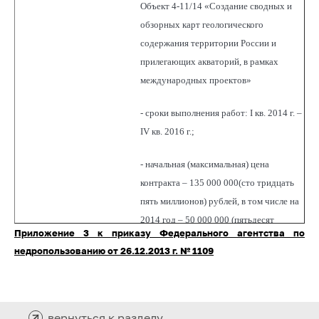
Объект 4-11/14 «Создание сводных и
обзорных карт геологического
содержания территории России и
прилегающих акваторий, в рамках
международных проектов»
- сроки выполнения работ: I кв. 2014 г. –
IV кв. 2016 г.;
- начальная (максимальная) цена
контракта – 135 000 000(сто тридцать
пять миллионов) рублей, в том числе на
2014 год – 50 000 000 (пятьдесят
Приложение 3 к приказу Федерального агентства по
миллионов) рублей; на 2015 год –
недропользованию от 26.12.2013 г. № 1109
45 000 000 (сорок пять миллионов)
рублей; на 2016 год – 40 000 000 (сорок
миллионов) рублей.
вернуться к разделу