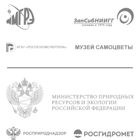
Объект 1-13/14 «Создание комплектов
Государственных геологических карт
масштаба 1:1000 000 третьего
поколения листов R-46, R-47; P-59 и
подготовка к изданию комплектов
Госгеолкарты-1000/3 листов R-49; R-52;
P-39; P-55; O-37; M-54; Q-53; Q-60»
- сроки выполнения работ: I кв. 2014 г. –
IV кв. 2016 г.;
- начальная (максимальная) цена
контракта –275 000 000 (двести
семьдесят пять миллионов) рублей, в
том числе: на 2014 год – 95 000 000
(девяносто пять миллионов) рублей; на
2015 год – 90 000 000 (девяносто