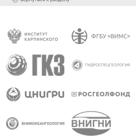
Объект 5-11/14 «Актуализация
прогнозно-минерагенической карты
территории Российской Федерации и её
континентального шельфа масштаба 1:2
500 000 по материалам листов
Госгеолкарты-1000/3»
- сроки выполнения работ: I кв. 2014 г. –
IV кв. 2016 г.;
- начальная (максимальная) цена
контракта – 80 000 000 (восемьдесят
миллионов) рублей, в том числе: на 2014
год – 30 000 000 (тридцать миллионов)
рублей; на 2015 год – 30 000 000
(тридцать миллионов) рублей; на 2016
год – 20 000 000 (двадцать миллионов)
рублей.