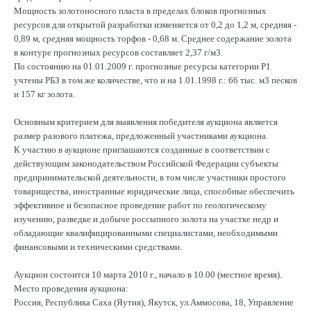
Мощность золотоносного пласта в пределах блоков прогнозных
ресурсов для открытой разработки изменяется от 0,2 до 1,2 м, средняя -
0,89 м, средняя мощность торфов - 0,68 м. Среднее содержание золота
в контуре прогнозных ресурсов составляет 2,37 г/м3.
По состоянию на 01.01.2009 г. прогнозные ресурсы категории Р1
учтены РБЗ в том же количестве, что и на 1.01.1998 г.: 66 тыс. м3 песков
и 157 кг золота.
Основным критерием для выявления победителя аукциона является
размер разового платежа, предложенный участниками аукциона.
К участию в аукционе приглашаются созданные в соответствии с
действующим законодательством Российской Федерации субъекты
предпринимательской деятельности, в том числе участники простого
товарищества, иностранные юридические лица, способные обеспечить
эффективное и безопасное проведение работ по геологическому
изучению, разведке и добыче россыпного золота на участке недр и
обладающие квалифицированными специалистами, необходимыми
финансовыми и техническими средствами.
Аукцион состоится 10 марта 2010 г., начало в 10.00 (местное время).
Место проведения аукциона:
Россия, Республика Саха (Яутия), Якутск, ул.Аммосова, 18, Управление