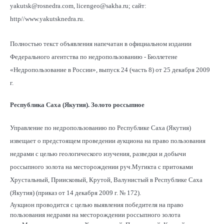
yakutsk@rosnedra.com, licengeo@sakha.ru; сайт:
http//www.yakutsknedra.ru.
Полностью текст объявления напечатан в официальном издании
Федерального агентства по недропользованию - Бюллетене
«Недропользование в России», выпуск 24 (часть 8) от 25 декабря 2009
г.
Республика Саха (Якутия). Золото россыпное
Управление по недропользованию по Республике Саха (Якутия)
извещает о предстоящем проведении аукциона на право пользования
недрами с целью геологического изучения, разведки и добычи
россыпного золота на месторождении руч.Мугикта с притоками
Хрустальный, Приисковый, Крутой, Валунистый в Республике Саха
(Якутия) (приказ от 14 декабря 2009 г. № 172).
Аукцион проводится с целью выявления победителя на право
пользования недрами на месторождении россыпного золота