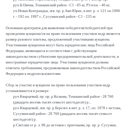
руч.Б.Омчик, Тенькинский район - С1 - 85 кг, Р1техн. - 40 кг;
уч.Новая Контрандья, лев. пр. р.Аян-Юрях, в инт. р. л. 121 оп.1990
г. - 192 оп. 1997 г., Сусуманский район - С1 - 235 кг.
Основным критерием для выявления победителя/победителей при
проведении аукциона/ов на право пользования участком недр является
размер разового платежа, предложенный участниками аукциона.
Участниками аукционов могут быть юридические лица Российской
Федерации, являющиеся в соответствии с действующим
законодательством субъектами предпринимательской деятельности, и
иностранные юридические лица. Участники аукционов должны
отвечать требованиям, предъявляемым законодательством Российской
Федерации к недропользователям.
Сбор за участие в аукционе на право пользования участком недр
устанавливается в размере:
руч.Кварцевый, пр. пр. р.Колыма, Тенькинский район - 28 760
(двадцать восемь тысяч семьсот шестьдесят) р.;
руч.Кварцевый, лев. пр. р.Берелех в инт. р. л. 17, оп. 1978 г.-истоки,
Сусуманский район - 28 760 (двадцать восемь тысяч семьсот
шестьдесят) р.
р.Светлая от р. л. 98 до истоков с притоками, пр. пр. р. Сусуман,