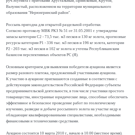
руч.Мугикта с притоками Хрустальный, Приисковый, Крутой,
Валунистый, расположенном на территории муниципального
образования "Нерюнгринский район".
Россыпь пригодна для открытой раздельной отработки.
Согласно протоколу МВК РКЗ № 51 от 31.05.2001 г. утверждены
запасы категории С2 - 73,5 тыс. м3 песков и 130 кг золота, прогнозные
ресурсы категории Р1 - 336 тыс. м3 песков и 196 кг золота, категории
Р2 - 203 тыс. м3 песков и 102 кг золота и учтены Республиканским
балансом перспективных объектов РС (Я).
Основным критерием для выявления победителя аукциона является
размер разового платежа, предложенный участниками аукциона.
К участию в аукционе приглашаются созданные в соответствии с
действующим законодательством Российской Федерации субъекты
предпринимательской деятельности, в том числе участники простого
товарищества, иностранные юридические лица, способные обеспечить
эффективное и безопасное проведение работ по геологическому
изучению, разведке и добыче россыпного золота на участке недр и
обладающие квалифицированными специалистами, необходимыми
финансовыми и техническими средствами.
Аукцион состоится 10 марта 2010 г., начало в 10.00 (местное время).