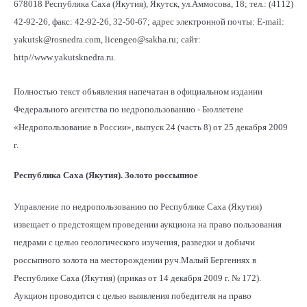
678018 Республика Саха (Якутия), Якутск, ул.Аммосова, 18; тел.: (4112)
42-92-26, факс: 42-92-26, 32-50-67; адрес электронной почты: Е-mail:
yakutsk@rosnedra.com, licengeo@sakha.ru; сайт:
http//www.yakutsknedra.ru.
Полностью текст объявления напечатан в официальном издании
Федерального агентства по недропользованию - Бюллетене
«Недропользование в России», выпуск 24 (часть 8) от 25 декабря 2009
г.
Республика Саха (Якутия). Золото россыпное
Управление по недропользованию по Республике Саха (Якутия)
извещает о предстоящем проведении аукциона на право пользования
недрами с целью геологического изучения, разведки и добычи
россыпного золота на месторождении руч.Малый Бергеннях в
Республике Саха (Якутия) (приказ от 14 декабря 2009 г. № 172).
Аукцион проводится с целью выявления победителя на право