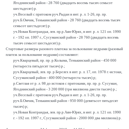
Ягоднинский район - 28 760 (двадцать восемь тысяч семьсот
шестьдесят) р.
уч.Веселый с притоком руч.Рыдан в инт. р. л. 1-26, пр. пр.
руч.Б.Омчик, Тенькинский район - 28 760 (двадцать восемь тысяч
семьсот шестьдесят) р.
уч.Новая Контрандья, лев. пр.р.Аян-Юрях, в инт. р. л. 121 оп. 1990
г. - 192 оп. 1997 г., Сусуманский район - 28 760 (двадцать восемь
тысяч семьсот шестьдесят) р.
Стартовые размеры разового платежа за пользование недрами (разовый
платеж за пользование недрами) составляют:
руч.Кварцевый, пр. пр. р.Колыма, Тенькинский район - 450 000
(четыреста пятьдесят тысяч) р.;
руч.Кварцевый, лев. пр. р.Берелех в инт. р. л. 17, оп. 1978 г.-истоки,
Сусуманский район - 400 000 (четыреста тысяч) р;
р.Светлая от р. л. 98 до истоков с притоками, пр. пр. р. Сусуман,
Ягоднинский район - 3 200 000 (три миллиона двести тысяч) р.;
уч.Веселый с притоком руч.Рыдан в инт. р. л. 1-26, пр. пр.
руч.Б.Омчик, Тенькинский район - 950 000 (девятьсот пятьдесят
тысяч) р;
уч.Новая Контрандья, лев. пр.р.Аян-Юрях, в инт. р. л. 121 оп. 1990
г. - 192 оп. 1997 г., Сусуманский район - 2000 000 два миллиона) р.