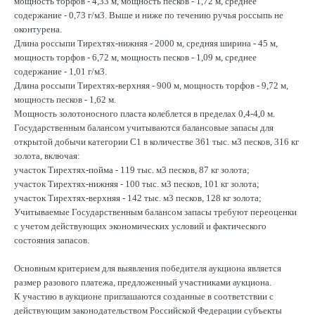
мощность торфов - 4,33 м, мощность песков - 1,72 м, среднее
содержание - 0,73 г/м3. Выше и ниже по течению ручья россыпь не
оконтурена.
Длина россыпи Тирехтях-нижняя - 2000 м, средняя ширина - 45 м,
мощность торфов - 6,72 м, мощность песков - 1,09 м, среднее
содержание - 1,01 г/м3.
Длина россыпи Тирехтях-верхняя - 900 м, мощность торфов - 9,72 м,
мощность песков - 1,62 м.
Мощность золотоносного пласта колеблется в пределах 0,4-4,0 м.
Государственным балансом учитываются балансовые запасы для
открытой добычи категории С1 в количестве 361 тыс. м3 песков, 316 кг
золота, включая:
участок Тирехтях-пойма - 119 тыс. м3 песков, 87 кг золота;
участок Тирехтях-нижняя - 100 тыс. м3 песков, 101 кг золота;
участок Тирехтях-верхняя - 142 тыс. м3 песков, 128 кг золота;
Учитываемые Государственным балансом запасы требуют переоценки
с учетом действующих экономических условий и фактического
состояния запасов.
Основным критерием для выявления победителя аукциона является
размер разового платежа, предложенный участниками аукциона.
К участию в аукционе приглашаются созданные в соответствии с
действующим законодательством Российской Федерации субъекты