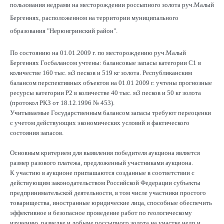
пользования недрами на месторождении россыпного золота руч.Малый
Бергеннях, расположенном на территории муниципального
образования "Нерюнгринский район".
По состоянию на 01.01.2009 г. по месторождению руч.Малый
Бергеннях Госбалансом учтены: балансовые запасы категории С1 в
количестве 160 тыс. м3 песков и 519 кг золота. Республиканским
балансом перспективных объектов на 01.01 2009 г. учтены прогнозные
ресурсы категории Р2 в количестве 40 тыс. м3 песков и 50 кг золота
(протокол РКЗ от 18.12.1996 № 453).
Учитываемые Государственным балансом запасы требуют переоценки
с учетом действующих экономических условий и фактического
состояния запасов.
Основным критерием для выявления победителя аукциона является
размер разового платежа, предложенный участниками аукциона.
К участию в аукционе приглашаются созданные в соответствии с
действующим законодательством Российской Федерации субъекты
предпринимательской деятельности, в том числе участники простого
товарищества, иностранные юридические лица, способные обеспечить
эффективное и безопасное проведение работ по геологическому
изучению, разведке и добыче россыпного золота на участке недр и