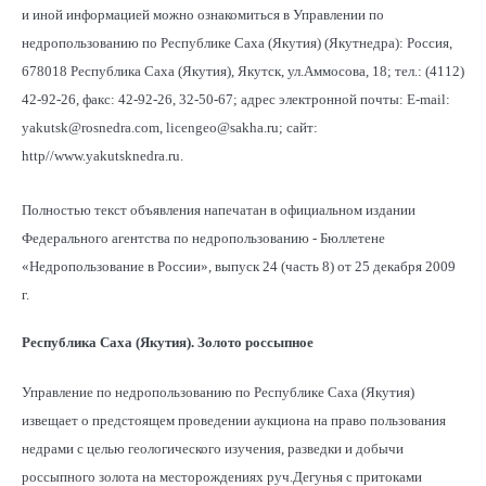
и иной информацией можно ознакомиться в Управлении по
недропользованию по Республике Саха (Якутия) (Якутнедра): Россия,
678018 Республика Саха (Якутия), Якутск, ул.Аммосова, 18; тел.: (4112)
42-92-26, факс: 42-92-26, 32-50-67; адрес электронной почты: Е-mail:
yakutsk@rosnedra.com, licengeo@sakha.ru; сайт:
http//www.yakutsknedra.ru.
Полностью текст объявления напечатан в официальном издании
Федерального агентства по недропользованию - Бюллетене
«Недропользование в России», выпуск 24 (часть 8) от 25 декабря 2009
г.
Республика Саха (Якутия). Золото россыпное
Управление по недропользованию по Республике Саха (Якутия)
извещает о предстоящем проведении аукциона на право пользования
недрами с целью геологического изучения, разведки и добычи
россыпного золота на месторождениях руч.Дегунья с притоками