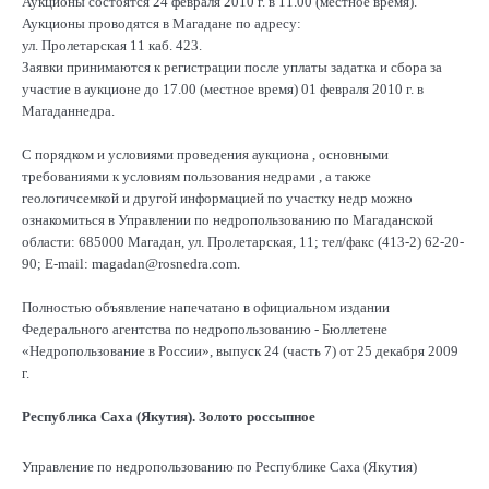
Аукционы состоятся 24 февраля 2010 г. в 11.00 (местное время).
Аукционы проводятся в Магадане по адресу:
ул. Пролетарская 11 каб. 423.
Заявки принимаются к регистрации после уплаты задатка и сбора за
участие в аукционе до 17.00 (местное время) 01 февраля 2010 г. в
Магаданнедра.
С порядком и условиями проведения аукциона , основными
требованиями к условиям пользования недрами , а также
геологичсемкой и другой информацией по участку недр можно
ознакомиться в Управлении по недропользованию по Магаданской
области: 685000 Магадан, ул. Пролетарская, 11; тел/факс (413-2) 62-20-
90; E-mail: magadan@rosnedra.com.
Полностью объявление напечатано в официальном издании
Федерального агентства по недропользованию - Бюллетене
«Недропользование в России», выпуск 24 (часть 7) от 25 декабря 2009
г.
Республика Саха (Якутия). Золото россыпное
Управление по недропользованию по Республике Саха (Якутия)