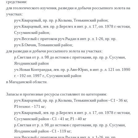
средствами:
для геологического изучения, разведки и добычи россыпного золота на
участках:
руч.Кварцевый, пр. пр. р.Колыма, Тенькинский район;
руч.Кварцевый, лев. пр. р.Берелех в инт. р. л. 17, оп. 1978 г.-истоки,
Сусуманский район;
руч.Веселый с притоком руч.Рыдан в инт. р. л. 1-26, пр. пр.
руч.Б.Омчик, Тенькинский район;
для разведки и добычи россыпного золота на участках:
р.Светлая от р. л. 98 до истоков с притоками, пр. пр. р. Сусуман,
Ягоднинский район
уч.Новая Контрандья, лев. пр. р.Аян-Юрях, в инт. р. л. 121 оп. 1990
г. - 192 оп. 1997 г., Сусуманский район
в Магаданской области.
Запасы и прогнозные ресурсы составляют по категориям:
руч.Кварцевый, пр. пр. р.Колыма, Тенькинский район - С1 - 36 кг,
Р1техног. - 171 кг;
руч.Кварцевый, лев. пр. р.Берелех в инт. р. л. 17, оп. 1978 г.-истоки,
Сусуманский район - С1 - 41 кг, Р1 - 40 кг
р.Светлая от р. л. 98 до истоков с притоками, пр. пр. р. Сусуман,
Ягоднинский район - С1 - 119 кг;
руч.Веселый с притоком руч.Рыдан в инт. р. л. 1-26, пр. пр.