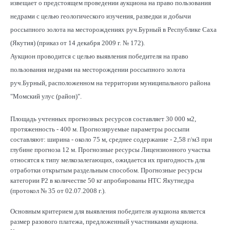
извещает о предстоящем проведении аукциона на право пользования
недрами с целью геологического изучения, разведки и добычи
россыпного золота на месторождениях руч.Бурный в Республике Саха
(Якутия) (приказ от 14 декабря 2009 г. № 172).
Аукцион проводится с целью выявления победителя на право
пользования недрами на месторождении россыпного золота
руч.Бурный, расположенном на территории муниципального района
"Момский улус (район)".
Площадь учтенных прогнозных ресурсов составляет 30 000 м2,
протяженность - 400 м. Прогнозируемые параметры россыпи
составляют: ширина - около 75 м, среднее содержание - 2,58 г/м3 при
глубине прогноза 12 м. Прогнозные ресурсы Лицензионного участка
относятся к типу мелкозалегающих, ожидается их пригодность для
отработки открытым раздельным способом. Прогнозные ресурсы
категории Р2 в количестве 50 кг апробированы НТС Якутнедра
(протокол № 35 от 02.07.2008 г.).
Основным критерием для выявления победителя аукциона является
размер разового платежа, предложенный участниками аукциона.