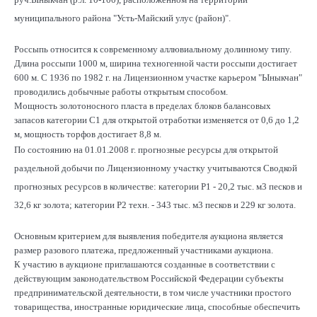
муниципального района "Усть-Майский улус (район)".
Россыпь относится к современному аллювиальному долинному типу.
Длина россыпи 1000 м, ширина техногенной части россыпи достигает
600 м. С 1936 по 1982 г. на Лицензионном участке карьером "Ыныкчан"
проводились добычные работы открытым способом.
Мощность золотоносного пласта в пределах блоков балансовых
запасов категории С1 для открытой отработки изменяется от 0,6 до 1,2
м, мощность торфов достигает 8,8 м.
По состоянию на 01.01.2008 г. прогнозные ресурсы для открытой
раздельной добычи по Лицензионному участку учитываются Сводкой
прогнозных ресурсов в количестве: категории Р1 - 20,2 тыс. м3 песков и
32,6 кг золота; категории Р2 техн. - 343 тыс. м3 песков и 229 кг золота.
Основным критерием для выявления победителя аукциона является
размер разового платежа, предложенный участниками аукциона.
К участию в аукционе приглашаются созданные в соответствии с
действующим законодательством Российской Федерации субъекты
предпринимательской деятельности, в том числе участники простого
товарищества, иностранные юридические лица, способные обеспечить