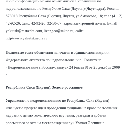
и иной информацией можно ознакомиться в Управлении по
недропользованию по Республике Саха (Якутия) (Якутнедра): Россия,
678018 Республика Саха (Якутия), Якутск, ул.Аммосова, 18; тел.: (4112)
42-92-26, факс: 42-92-26, 32-50-67; адрес электронной почты: Е-mail:
yakutsk@rosnedra.com, licengeo@sakha.ru; сайт:
http//www.yakutsknedra.ru.
Полностью текст объявления напечатан в официальном издании
Федерального агентства по недропользованию - Бюллетене
«Недропользование в России», выпуск 24 (часть 8) от 25 декабря 2009
г.
Республика Саха (Якутия). Золото россыпное
Управление по недропользованию по Республике Саха (Якутия)
извещает о предстоящем проведении аукциона на право пользования
недрами с целью геологического изучения, разведки и добычи
россыпного золота на месторождении руч.Улахан-Эленнях в