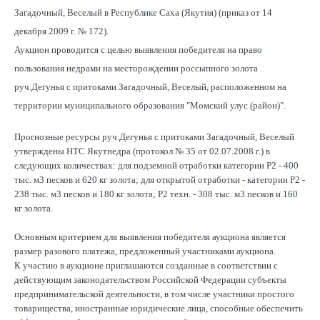
Загадочный, Веселый в Республике Саха (Якутия) (приказ от 14
декабря 2009 г. № 172).
Аукцион проводится с целью выявления победителя на право
пользования недрами на месторождении россыпного золота
руч.Дегунья с притоками Загадочный, Веселый, расположенном на
территории муниципального образования "Момский улус (район)".
Прогнозные ресурсы руч.Дегунья с притоками Загадочный, Веселый
утверждены НТС Якутнедра (протокол № 35 от 02.07.2008 г.) в
следующих количествах: для подземной отработки категории Р2 - 400
тыс. м3 песков и 620 кг золота; для открытой отработки - категории Р2 -
238 тыс. м3 песков и 180 кг золота; Р2 техн. - 308 тыс. м3 песков и 160
кг золота.
Основным критерием для выявления победителя аукциона является
размер разового платежа, предложенный участниками аукциона.
К участию в аукционе приглашаются созданные в соответствии с
действующим законодательством Российской Федерации субъекты
предпринимательской деятельности, в том числе участники простого
товарищества, иностранные юридические лица, способные обеспечить