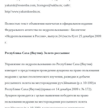
yakutsk@rosnedra.com, licengeo@sakha.ru; сайт:
http//www.yakutsknedra.ru.
Полностью текст объявления напечатан в официальном издании
Федерального агентства по недропользованию - Бюллетене
«Недропользование в России», выпуск 24 (часть 8) от 25 декабря 2009
г.
Республика Саха (Якутия). Золото россыпное
Управление по недропользованию по Республике Саха (Якутия)
извещает о предстоящем проведении аукциона на право пользования
недрами с целью геологического изучения, разведки и добычи
россыпного золота на месторождении руч.Ыныкчан (р.л. 10-100) в
Республике Саха (Якутия) (приказ от 14 декабря 2009 г. № 172).
Аукцион проводится с целью выявления победителя на право
пользования недрами на месторождении россыпного золота
руч.Ыныкчан (р.л. 10-100), расположенном на территории