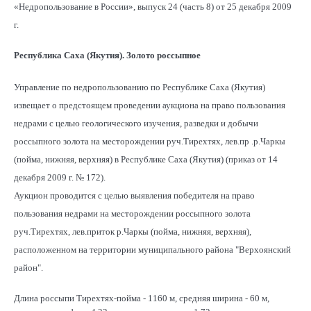
«Недропользование в России», выпуск 24 (часть 8) от 25 декабря 2009
г.
Республика Саха (Якутия). Золото россыпное
Управление по недропользованию по Республике Саха (Якутия)
извещает о предстоящем проведении аукциона на право пользования
недрами с целью геологического изучения, разведки и добычи
россыпного золота на месторождении руч.Тирехтях, лев.пр .р.Чаркы
(пойма, нижняя, верхняя) в Республике Саха (Якутия) (приказ от 14
декабря 2009 г. № 172).
Аукцион проводится с целью выявления победителя на право
пользования недрами на месторождении россыпного золота
руч.Тирехтях, лев.приток р.Чаркы (пойма, нижняя, верхняя),
расположенном на территории муниципального района "Верхоянский
район".
Длина россыпи Тирехтях-пойма - 1160 м, средняя ширина - 60 м,