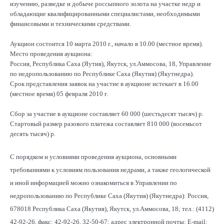
изучению, разведке и добыче россыпного золота на участке недр и
обладающие квалифицированными специалистами, необходимыми
финансовыми и техническими средствами.
Аукцион состоится 10 марта 2010 г., начало в 10.00 (местное время).
Место проведения аукциона:
Россия, Республика Саха (Яутия), Якутск, ул.Аммосова, 18, Управление
по недропользованию по Республике Саха (Якутия) (Якутнедра).
Срок представления заявок на участие в аукционе истекает в 16.00
(местное время) 05 февраля 2010 г.
Сбор за участие в аукционе составляет 60 000 (шестьдесят тысяч) р.
Стартовый размер разового платежа составляет 810 000 (восемьсот
десять тысяч) р.
С порядком и условиями проведения аукциона, основными
требованиями к условиям пользования недрами, а также геологической
и иной информацией можно ознакомиться в Управлении по
недропользованию по Республике Саха (Якутия) (Якутнедра): Россия,
678018 Республика Саха (Якутия), Якутск, ул.Аммосова, 18; тел.: (4112)
42-92-26, факс: 42-92-26, 32-50-67; адрес электронной почты: Е-mail: