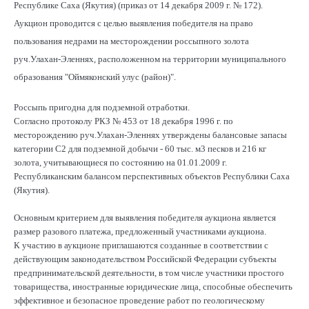
Республике Саха (Якутия) (приказ от 14 декабря 2009 г. № 172).
Аукцион проводится с целью выявления победителя на право
пользования недрами на месторождении россыпного золота
руч.Улахан-Эленнях, расположенном на территории муниципального
образования "Оймяконский улус (район)".
Россыпь пригодна для подземной отработки.
Согласно протоколу РКЗ № 453 от 18 декабря 1996 г. по
месторождению руч.Улахан-Эленнях утверждены балансовые запасы
категории С2 для подземной добычи - 60 тыс. м3 песков и 216 кг
золота, учитывающиеся по состоянию на 01.01.2009 г.
Республиканским балансом перспективных объектов Республики Саха
(Якутия).
Основным критерием для выявления победителя аукциона является
размер разового платежа, предложенный участниками аукциона.
К участию в аукционе приглашаются созданные в соответствии с
действующим законодательством Российской Федерации субъекты
предпринимательской деятельности, в том числе участники простого
товарищества, иностранные юридические лица, способные обеспечить
эффективное и безопасное проведение работ по геологическому