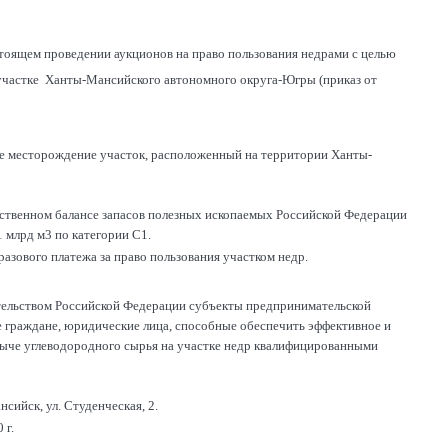
стоящем проведении аукционов на право пользования недрами с целью
м участке Ханты-Мансийского автономного округа-Югры (приказ от
вое месторождение участок, расположенный на территории Ханты-
рственном балансе запасов полезных ископаемых Российской Федерации
1 млрд м3 по категории С1.
азового платежа за право пользования участком недр.
ательством Российской Федерации субъекты предпринимательской
е граждане, юридические лица, способные обеспечить эффективное и
обыче углеводородного сырья на участке недр квалифицированными
ийск, ул. Студенческая, 2.
 г.