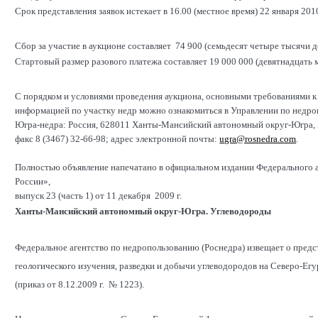
Срок представления заявок истекает в 16.00 (местное время) 22 января 2010
Сбор за участие в аукционе составляет 74 900 (семьдесят четыре тысячи д
Стартовый размер разового платежа составляет 19 000 000 (девятнадцать 
С порядком и условиями проведения аукциона, основными требованиями к 
информацией по участку недр можно ознакомиться в Управлении по нед
Югра-недра: Россия, 628011 Ханты-Мансийский автономный округ-Югра, Хан
факс 8 (3467) 32-66-98; адрес электронной почты:
ugra@rosnedra.com
.
Полностью объявление напечатано в официальном издании Федерального 
России»,
выпуск 23 (часть 1) от 11 декабря 2009 г.
Ханты-Мансийский автономный округ-Югра. Углеводороды
Федеральное агентство по недропользованию (Роснедра) извещает о предс
геологического изучения, разведки и добычи углеводородов на Северо-Е
(приказ от 8.12.2009 г. № 1223).