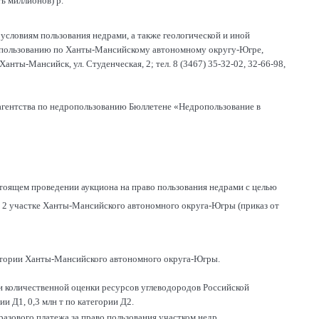
ь миллионов) р.
условиям пользования недрами, а также геологической и иной
ропользованию по Ханты-Мансийскому автономному округу-Югре,
ты-Мансийск, ул. Студенческая, 2; тел. 8 (3467) 35-32-02, 32-66-98,
агентства по недропользованию Бюллетене «Недропользование в
тоящем проведении аукциона на право пользования недрами с целью
м 2 участке Ханты-Мансийского автономного округа-Югры (приказ от
ритории Ханты-Мансийского автономного округа-Югры.
и количественной оценки ресурсов углеводородов Российской
ии Д1, 0,3 млн т по категории Д2.
азового платежа за право пользования участком недр.