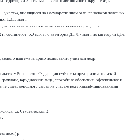
 на территории Ханты-Мансийского автономного округа-Югры.
 1 участка, числящиеся на Государственном балансе запасов полезных
ют 1,315 млн т.
 участка на основании количественной оценки ресурсов
, составляют: 5,0 млн т по категории Д1, 0,7 млн т по категории Д1л,
азового платежа за право пользования участком недр.
ательством Российской Федерации субъекты предпринимательской
е граждане, юридические лица, способные обеспечить эффективное и
обыче углеводородного сырья на участке недр квалифицированными
ийск, ул. Студенческая, 2.
 г.
евятьсот) р.