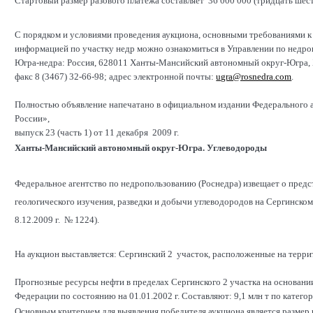
Стартовый размер разового платежа составляет 36 000 000 (тридцать шест
С порядком и условиями проведения аукциона, основными требованиями к 
информацией по участку недр можно ознакомиться в Управлении по нед
Югра-недра: Россия, 628011 Ханты-Мансийский автономный округ-Югра, Хан
факс 8 (3467) 32-66-98; адрес электронной почты:
ugra@rosnedra.com
.
Полностью объявление напечатано в официальном издании Федерального 
России»,
выпуск 23 (часть 1) от 11 декабря 2009 г.
Ханты-Мансийский автономный округ-Югра. Углеводороды
Федеральное агентство по недропользованию (Роснедра) извещает о предс
геологического изучения, разведки и добычи углеводородов на Сергинско
8.12.2009 г. № 1224).
На аукцион выставляется: Сергинский 2 участок, расположенные на тер
Прогнозные ресурсы нефти в пределах Сергинского 2 участка на основани
Федерации по состоянию на 01.01.2002 г. Составляют: 9,1 млн т по категор
Основным критерием для выявления победителя аукциона является размер р