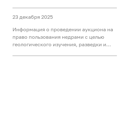
объектами ФП «Геология: возрождение
легенды» (ГВЛ-1)
23 декабря 2025
Информация о проведении аукциона на
право пользования недрами с целью
геологического изучения, разведки и
добычи полезных ископаемых (нефть,
газ) на участке недр «Сергинский 24»,
расположенного на территории
Белоярского района Ханты-Мансийского
автономного округа - Югры