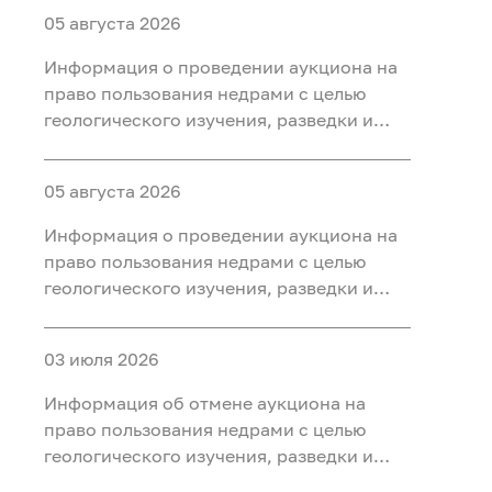
05 августа 2026
Информация о проведении аукциона на
право пользования недрами с целью
геологического изучения, разведки и
добычи полезных ископаемых (нефть
газ, конденсат) на участке недр «Северо-
05 августа 2026
Салымский-3», расположенного на
территории Ханты-Мансийского района
Информация о проведении аукциона на
Ханты-Мансийского автономного округа
право пользования недрами с целью
- Югры
геологического изучения, разведки и
добычи полезных ископаемых (нефть
газ, конденсат) на участке недр
03 июля 2026
«Приразломный-3», расположенного на
территории Ханты-Мансийского района
Информация об отмене аукциона на
Ханты-Мансийского автономного округа
право пользования недрами с целью
- Югры
геологического изучения, разведки и
добычи полезных ископаемых (нефть) на