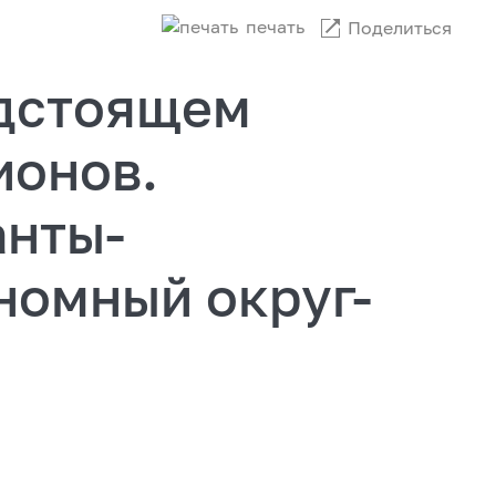
печать
Поделиться
дстоящем
ионов.
анты-
номный округ-