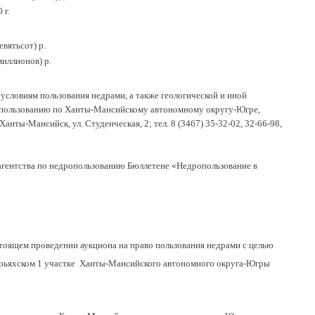
 г.
евятьсот) р.
миллионов) р.
условиям пользования недрами, а также геологической и иной
ропользованию по Ханты-Мансийскому автономному округу-Югре,
ты-Мансийск, ул. Студенческая, 2; тел. 8 (3467) 35-32-02, 32-66-98,
агентства по недропользованию Бюллетене «Недропользование в
тоящем проведении аукциона на право пользования недрами с целью
гурьяхском 1 участке Ханты-Мансийского автономного округа-Югры