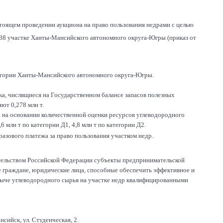
тоящем проведении аукциона на право пользования недрами с целью
 38 участке Ханты-Мансийского автономного округа-Югры (приказ от
ритории Ханты-Мансийского автономного округа-Югры.
ка, числящиеся на Государственном балансе запасов полезных
ют 0,278 млн т.
а на основании количественной оценки ресурсов углеводородного
6 млн т по категории Д1, 4,8 млн т по категории Д2.
азового платежа за право пользования участком недр.
ательством Российской Федерации субъекты предпринимательской
е граждане, юридические лица, способные обеспечить эффективное и
обыче углеводородного сырья на участке недр квалифицированными
ийск, ул. Студенческая, 2.