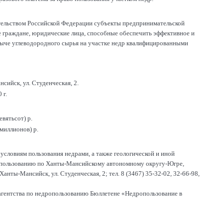
ательством Российской Федерации субъекты предпринимательской
е граждане, юридические лица, способные обеспечить эффективное и
обыче углеводородного сырья на участке недр квалифицированными
ийск, ул. Студенческая, 2.
 г.
евятьсот) р.
миллионов) р.
условиям пользования недрами, а также геологической и иной
ропользованию по Ханты-Мансийскому автономному округу-Югре,
ты-Мансийск, ул. Студенческая, 2; тел. 8 (3467) 35-32-02, 32-66-98,
агентства по недропользованию Бюллетене «Недропользование в