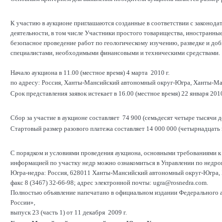
К участию в аукционе приглашаются созданные в соответствии с законод
деятельности, в том числе Участники простого товарищества, иностранны
безопасное проведение работ по геологическому изучению, разведке и д
специалистами, необходимыми финансовыми и техническими средствами.
Начало аукциона в 11.00 (местное время) 4 марта 2010 г.
по адресу: Россия, Ханты-Мансийский автономный округ-Югра, Ханты-Манс
Срок представления заявок истекает в 16.00 (местное время) 22 января 2010
Сбор за участие в аукционе составляет 74 900 (семьдесят четыре тысячи д
Стартовый размер разового платежа составляет 14 000 000 (четырнадцать 
С порядком и условиями проведения аукциона, основными требованиями к 
информацией по участку недр можно ознакомиться в Управлении по нед
Югра-недра: Россия, 628011 Ханты-Мансийский автономный округ-Югра, Хан
факс 8 (3467) 32-66-98; адрес электронной почты: ugra@rosnedra.com.
Полностью объявление напечатано в официальном издании Федерального 
России»,
выпуск 23 (часть 1) от 11 декабря 2009 г.