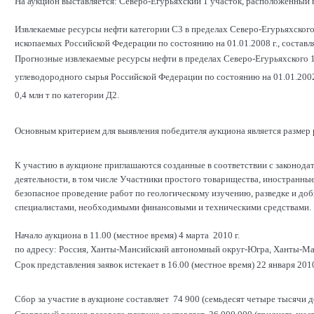
На аукцион выставляется: Северо-Егурьяхский 1 участок, расположенный
Извлекаемые ресурсы нефти категории С3 в пределах Северо-Егурьяхского
ископаемых Российской Федерации по состоянию на 01.01.2008 г., составля
Прогнозные извлекаемые ресурсы нефти в пределах Северо-Егурьяхского 1
углеводородного сырья Российской Федерации по состоянию на 01.01.2002 г.
0,4 млн т по категории Д2.
Основным критерием для выявления победителя аукциона является размер р
К участию в аукционе приглашаются созданные в соответствии с законод
деятельности, в том числе Участники простого товарищества, иностранны
безопасное проведение работ по геологическому изучению, разведке и д
специалистами, необходимыми финансовыми и техническими средствами.
Начало аукциона в 11.00 (местное время) 4 марта 2010 г.
по адресу: Россия, Ханты-Мансийский автономный округ-Югра, Ханты-Манс
Срок представления заявок истекает в 16.00 (местное время) 22 января 2010
Сбор за участие в аукционе составляет 74 900 (семьдесят четыре тысячи д