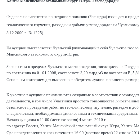
Ханты-Мансийский автономный округ-Югра. Углеводороды
Федеральное агентство по недропользованию (Роснедра) извещает о пред
геологического изучения, разведки и добычи углеводородов на Чуэльско
8.12.2009 г. № 1225).
На аукцион выставляется: Чуэльский (включающий в себя Чуэльское газо
Мансийского автономного округа-Югры.
Запасы газа в пределах Чуэльского месторождения, числящиеся на Госуда
по состоянию на 01.01.2008, составляют: 3,29 млрд м3 по категории В, 5,8
Основным критерием для выявления победителя аукциона является размер р
К участию в аукционе приглашаются созданные в соответствии с законод
деятельности, в том числе Участники простого товарищества, иностранны
безопасное проведение работ по геологическому изучению, разведке и д
специалистами, необходимыми финансовыми и техническими средствами.
Начало аукциона в 11.00 (местное время) 4 марта 2010 г.
по адресу: Россия, Ханты-Мансийский автономный округ-Югра, Ханты-Манс
Срок представления заявок истекает в 16.00 (местное время) 22 января 2010