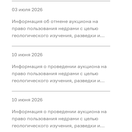
участке недр «Карабашский 7-2» в
03 июля 2026
Тобольском, Ярковском районах
Тюменской области
Информация об отмене аукциона на
право пользования недрами с целью
геологического изучения, разведки и
добычи полезных ископаемых (нефть) на
участке недр «Карабашский 5-1» в
10 июня 2026
Тобольском, Ярковском районах
Тюменской области и Кондинском
Информация о проведении аукциона на
районе ХМАО-Югра
право пользования недрами с целью
геологического изучения, разведки и
добычи полезных ископаемых (нефть) на
участке недр «Карабашский 7-2» в
10 июня 2026
Тобольском, Ярковском районах
Тюменской области
Информация о проведении аукциона на
право пользования недрами с целью
геологического изучения, разведки и