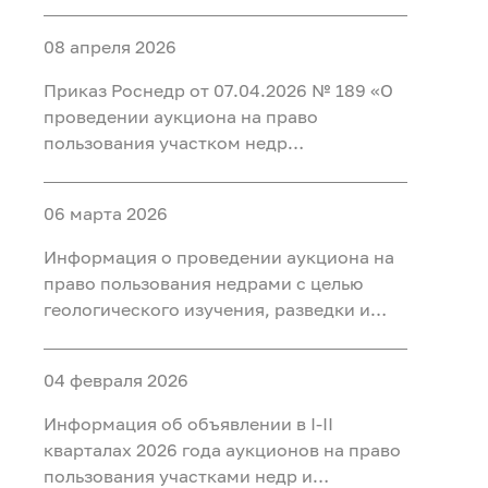
добычи полезных ископаемых (нефть) на
участке недр «Карабашский 5-1» в
08 апреля 2026
Тобольском, Ярковском районах
Тюменской области и Кондинском
Приказ Роснедр от 07.04.2026 № 189 «О
районе ХМАО-Югра
проведении аукциона на право
пользования участком недр
федерального значения Татарское
(Первая рудная зона), расположенным
06 марта 2026
на территории Красноярского края, для
разведки и добычи полезных
Информация о проведении аукциона на
ископаемых, в том числе добычи
право пользования недрами с целью
полезных ископаемых и полезных
геологического изучения, разведки и
компонентов из отходов
добычи полезных ископаемых (нефть) на
недропользования, в том числе из
участке недр «Тарховский»,
вскрышных и вмещающих горных пород,
04 февраля 2026
расположенного на территории Ханты-
использования отходов
Мансийского района Ханты-
Информация об объявлении в I-II
недропользования, в том числе
Мансийского автономного округа - Югры
кварталах 2026 года аукционов на право
вскрышных и вмещающих горных пород»
пользования участками недр и