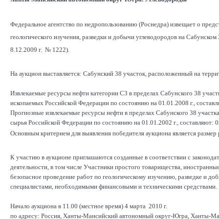
Федеральное агентство по недропользованию (Роснедра) извещает о предс
геологического изучения, разведки и добычи углеводородов на Сабунском
8.12.2009 г. № 1222).
На аукцион выставляется: Сабунский 38 участок, расположенный на тер
Извлекаемые ресурсы нефти категории С3 в пределах Сабунского 38 участ
ископаемых Российской Федерации по состоянию на 01.01.2008 г., составля
Прогнозные извлекаемые ресурсы нефти в пределах Сабунского 38 участк
сырья Российской Федерации по состоянию на 01.01.2002 г., составляют: 0,
Основным критерием для выявления победителя аукциона является размер р
К участию в аукционе приглашаются созданные в соответствии с законод
деятельности, в том числе Участники простого товарищества, иностранны
безопасное проведение работ по геологическому изучению, разведке и д
специалистами, необходимыми финансовыми и техническими средствами.
Начало аукциона в 11.00 (местное время) 4 марта 2010 г.
по адресу: Россия, Ханты-Мансийский автономный округ-Югра, Ханты-Манс