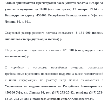
Заявки принимаются к регистрации после уплаты задатка и сбора за
участие в аукционе до 16.00 (местное время) 17 января 2014 г
. в
Башнедра по адресу: 450006, Республика Башкортостан, г. Уфа, ул.
Ленина, 86, к. 301.
Стартовый размер разового платежа составляет
8 131 000
(восемь
миллионов сто тридцать одна тысяча)
р
.
Сбор за участие в аукционе составляет
125 500 (сто двадцать пять
тысяч пятьсот)
р
.
С порядком и условиями проведения аукциона,
основными
требованиями к условиям пользования недрами, а также геологической
и иной информацией по участку недр можно ознакомиться в
Управлении по недропользованию по Республике Башкортостан:
450006 Уфа, ул. Ленина 86, тел. (347) 273-25-82, тел/факс (347) 273-
12-35, 273-28-56; e-mail:
bash@rosnedra.com
, www.bashnedra.ru.