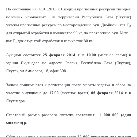
По состоянию на 01.01.2013 г. Сводкой прогнозных ресурсов твердых
полезных ископаемых на территории Республики Саха (Якутия)
учтены прогнозные ресурсы по месторождению руч. Двойной - кат. Р
3
для открытой отработки в количестве 90 кг, по проявлению руч. Мгла -
кат. Р
для открытой отработки в количестве 80 кг.
1
Аукцион состоится
25 февраля 2014 г. в 10.00
(местное время) в
здании Якутнедра по адресу: Россия, Республика Саха (Якутия),
Якутск, ул.Аммосова, 18, офис 308.
Заявки принимаются к регистрации после уплаты задатка и сбора за
участие в аукционе до
17.00
(местное время)
06 февраля 2014 г.
в
Якутнедра.
Стартовый размер разового платежа составляет
1 000 000 (один
миллион) р
.
Сбор за участие в аукционе составляет
32 900 (тридцать две тысячи