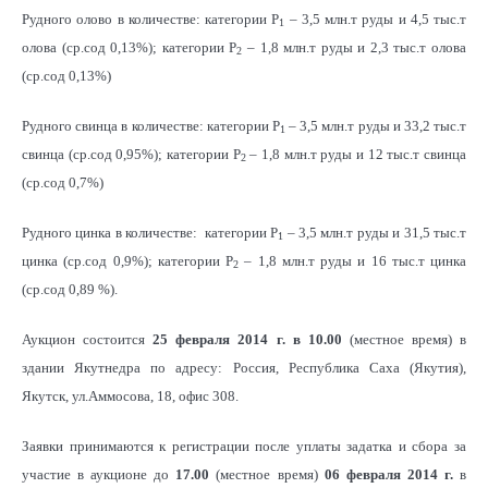
Рудного олово в количестве: категории Р
– 3,5 млн.т руды и 4,5 тыс.т
1
олова (ср.сод 0,13%); категории Р
– 1,8 млн.т руды и 2,3 тыс.т олова
2
(ср.сод 0,13%)
Рудного свинца в количестве: категории Р
– 3,5 млн.т руды и 33,2 тыс.т
1
свинца (ср.сод 0,95%); категории Р
– 1,8 млн.т руды и 12 тыс.т свинца
2
(ср.сод 0,7%)
Рудного цинка в количестве: категории Р
– 3,5 млн.т руды и 31,5 тыс.т
1
цинка (ср.сод 0,9%); категории Р
– 1,8 млн.т руды и 16 тыс.т цинка
2
(ср.сод 0,89 %).
Аукцион состоится
25 февраля 2014 г. в 10.00
(местное время) в
здании Якутнедра по адресу: Россия, Республика Саха (Якутия),
Якутск, ул.Аммосова, 18, офис 308.
Заявки принимаются к регистрации после уплаты задатка и сбора за
участие в аукционе до
17.00
(местное время)
06 февраля 2014 г.
в