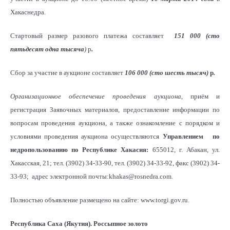
Хакаснедра.
Стартовый размер разового платежа составляет
151 000 (сто
пятьдесят одна тысяча
)
р
.
Сбор за участие в аукционе составляет
106 000 (сто шесть тысяч)
р
.
Организационное обеспечение проведения аукциона
, приём и
регистрация Заявочных материалов, предоставление информации по
вопросам проведения аукциона, а также ознакомление с порядком и
условиями проведения аукциона осуществляются
Управлением
по
недропользованию по Республике Хакасия:
655012, г. Абакан, ул.
Хакасская, 21; тел. (3902) 34-33-90, тел. (3902) 34-33-92, факс (3902) 34-
33-93; адрес электронной почты:khakas@rosnedra.com.
Полностью объявление размещено на сайте: www.torgi.gov.ru.
Республика Саха (Якутия). Россыпное золото