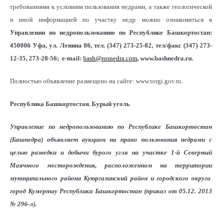
требованиями к условиям пользования недрами, а также геологической
и иной информацией по участку недр можно ознакомиться в
Управлении по недропользованию по Республике Башкортостан:
450006 Уфа, ул. Ленина 86, тел. (347) 273-25-82, тел/факс (347) 273-
12-35, 273-28-56; e-mail:
bash@rosnedra.com
, www.bashnedra.ru.
Полностью объявление размещено на сайте: www.torgi.gov.ru.
Республика Башкортостан. Бурый уголь
Управление по недропользованию по Республике Башкортостан
(Башнедра) объявляет аукцион на право пользования недрами с
целью разведки и добычи бурого угля на участке 1-й Северный
Маячного месторождения, расположенном на территории
муниципального района Куюргазинский район и городского округа
город Кумертау Республики Башкортостан (приказ от 05.12. 2013
№ 296-л).