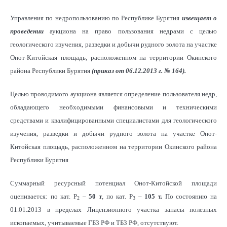
Управления по недропользованию по Республике Бурятия
извещает о
проведении
аукциона на право пользования недрами с целью
геологического изучения, разведки и добычи рудного золота на участке
Онот-Китойская площадь, расположенном на территории Окинского
района Республики Бурятия
(приказ от 06.12.2013 г. № 164).
Целью проводимого аукциона является определение пользователя недр,
обладающего необходимыми финансовыми и техническими
средствами и квалифицированными специалистами для геологического
изучения, разведки и добычи рудного золота на участке Онот-
Китойская площадь, расположенном на территории Окинского района
Республики Бурятия
Суммарный ресурсный потенциал Онот-Китойской площади
оценивается: по кат. Р
–
50 т
, по кат. Р
–
105 т.
По состоянию на
2
3
01.01.2013 в пределах Лицензионного участка запасы полезных
ископаемых, учитываемые ГБЗ РФ и ТБЗ РФ, отсутствуют.