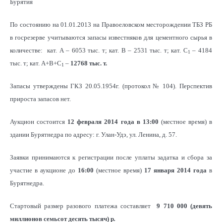
Бурятия
По состоянию на 01.01.2013 на Правоеловском месторождении ТБЗ РБ
в госрезерве учитываются запасы известняков для цементного сырья в
количестве: кат. А – 6053 тыс. т; кат. В – 2531 тыс. т; кат. С
– 4184
1
тыс. т; кат. А+В+С
–
12768 тыс. т.
1
Запасы утверждены ГКЗ 20.05.1954г. (протокол № 104). Перспектив
прироста запасов нет.
Аукцион состоится
12 февраля 2014 года в 13:00
(местное время) в
здании Бурятнедра по адресу: г. Улан-Удэ, ул. Ленина, д. 57.
Заявки принимаются к регистрации после уплаты задатка и сбора за
участие в аукционе до
16:00
(местное время)
17 января 2014 года
в
Бурятнедра.
Стартовый размер разового платежа составляет
9 710 000 (девять
миллионов семьсот десять тысяч) р
.