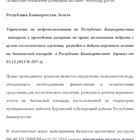
Полностью объявление размещено на сайте: www.torgi.gov.ru.
Республика Башкортостан. Золото
Управление по недропользованию по Республике Башкортостан
извещает о проведении аукциона на право пользования недрами с
целью геологического изучения, разведки и добычи коренного золота
на Акташской площади в Республике Башкортостан (приказ от
05.12.2013 № 297-л)
.
Целью проводимого аукциона является определение пользователя недр,
обладающего необходимыми финансовыми и техническими
средствами для геологического изучения, разведки и добычи коренного
золота на Акташской площади, расположенной на территории
муниципальных районов Бурзянский и Белорецкий районы Республики
Башкортостан
В золотоносных корах выветривания Балансом прогнозных ресурсов
РФ ФГУП ЦНИГРИ на 01.01.2010 учтены
прогнозные ресурсы золота