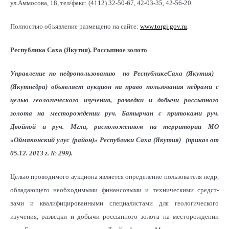
ул.Аммосова, 18, тел/факс: (4112) 32-50-67, 42-03-35, 42-56-20.
Полностью объявление размещено на сайте:
www.torgi.gov.ru
.
Республика Саха (Якутия). Россыпное золото
Управление по недропользованию по РеспубликеСаха (Якутия)
(Якутнедра) объявляет аукцион на право пользования недрами с
целью
геологического изучения,
разведки и добычи россыпного
золота на месторождении руч. Батырчан с притоками руч.
Двойной и руч. Мгла, расположенном на территории МО
«Оймяконский улус (район)»
Республики Саха (Якутия
)
(приказ от
05.12. 2013 г. № 299).
Целью проводимого аукциона является определение пользователя недр,
обладающего необходимыми финансовыми и техническими средст-
вами и квалифицированными специалистами для геологического
изучения, разведки и добычи россыпного золота на месторождении