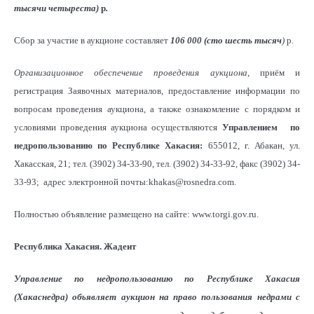
тысячи четыреста)
р
.
Сбор за участие в аукционе составляет
106 000 (сто шесть тысяч
)
р
.
Организационное обеспечение проведения аукциона
, приём и
регистрация Заявочных материалов, предоставление информации по
вопросам проведения аукциона, а также ознакомление с порядком и
условиями проведения аукциона осуществляются
Управлением
по
недропользованию по Республике Хакасия:
655012, г. Абакан, ул.
Хакасская, 21; тел. (3902) 34-33-90, тел. (3902) 34-33-92, факс (3902) 34-
33-93; адрес электронной почты:khakas@rosnedra.com.
Полностью объявление размещено на сайте: www.torgi.gov.ru.
Республика Хакасия. Жадеит
Управление по недропользованию по Республике Хакасия
(Хакаснедра) объявляет аукцион на право пользования недрами с