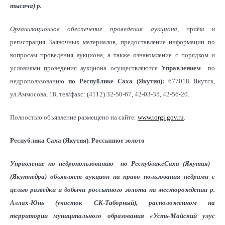
тысяча) р
.
Организационное обеспечение проведения аукциона
, приём и
регистрация Заявочных материалов, предоставление информации по
вопросам проведения аукциона, а также ознакомление с порядком и
условиями проведения аукциона осуществляются
Управлением
по
недропользованию
по Республике Саха (Якутия):
677018 Якутск,
ул.Аммосова, 18, тел/факс: (4112) 32-50-67, 42-03-35, 42-56-20.
Полностью объявление размещено на сайте:
www.torgi.gov.ru
.
Республика Саха (Якутия). Россыпное золото
Управление по недропользованию по РеспубликеСаха (Якутия)
(Якутнедра) объявляет аукцион на право пользования недрами с
целью разведки и добычи россыпного золота на месторождении р.
Аллах-Юнь (участок СК-Таборный), расположенном на
территории муниципального образования «Усть-Майский улус