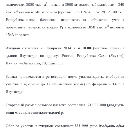
3
количестве: 5089 тыс. м
песков и 3960 кг золота, забалансовые – 349
3
тыс. м
песков и 146 кг золота (протокол РКЗ № 465 от 29.12.1997 г.).
Республиканским балансом перспективных объектов учтены
3
прогнозные ресурсы категории Р
в количестве 1858 тыс. м
песков и
1
1543 кг золота
Аукцион состоится
25 февраля 2014 г. в 10.00
(местное время) в
здании Якутнедра по адресу: Россия, Республика Саха (Якутия),
Якутск, ул.Аммосова, 18, офис 308.
Заявки принимаются к регистрации после уплаты задатка и сбора за
участие в аукционе до
17.00
(местное время)
06 февраля 2014 г.
в
Якутнедра.
Стартовый размер разового платежа составляет
21 900 000 (двадцать
один миллион девятьсот тысяч)
р
.
Сбор за участие в аукционе составляет
121 000 (сто двадцать одна