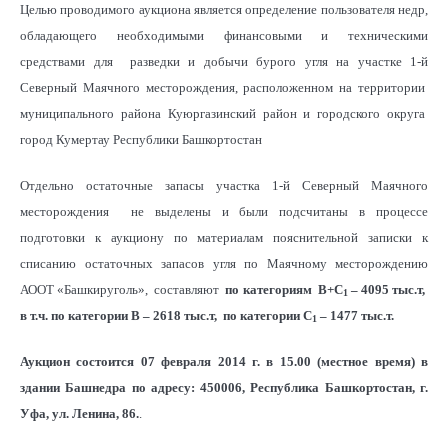
Целью проводимого аукциона является определение пользователя недр,
обладающего необходимыми финансовыми и техническими
средствами для разведки и добычи бурого угля на участке 1-й
Северный Маячного месторождения, расположенном на территории
муниципального района Куюргазинский район и городского округа
город Кумертау Республики Башкортостан
Отдельно остаточные запасы участка 1-й Северный Маячного
месторождения не выделены и были подсчитаны в процессе
подготовки к аукциону по материалам пояснительной записки к
списанию остаточных запасов угля по Маячному месторождению
АООТ «Башкируголь», составляют
по категориям В+С
– 4095 тыс.т,
1
в т.ч. по категории В – 2618 тыс.т, по категории С
– 1477 тыс.т.
1
Аукцион состоится
07 февраля 2014 г. в 15.00 (местное время)
в
здании Башнедра по адресу: 450006, Республика Башкортостан, г.
Уфа, ул. Ленина, 86.
.