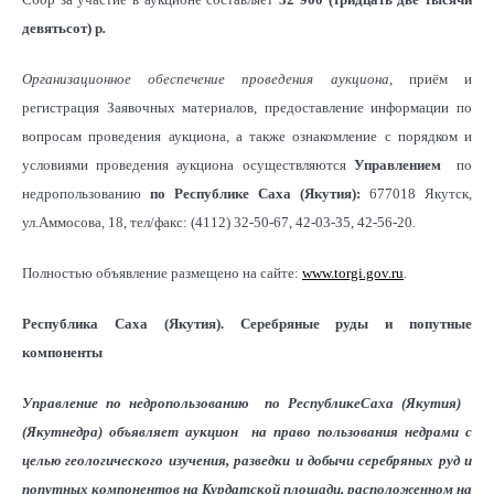
девятьсот) р
.
Организационное обеспечение проведения аукциона
, приём и
регистрация Заявочных материалов, предоставление информации по
вопросам проведения аукциона, а также ознакомление с порядком и
условиями проведения аукциона осуществляются
Управлением
по
недропользованию
по Республике Саха (Якутия):
677018 Якутск,
ул.Аммосова, 18, тел/факс: (4112) 32-50-67, 42-03-35, 42-56-20.
Полностью объявление размещено на сайте:
www.torgi.gov.ru
.
Республика Саха (Якутия). Серебряные руды и попутные
компоненты
Управление по недропользованию по РеспубликеСаха (Якутия)
(Якутнедра) объявляет аукцион
на право пользования недрами с
целью геологического изучения, разведки и добычи серебряных руд и
попутных компонентов на Курдатской площади, расположенном на