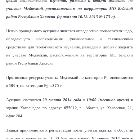
целью геологического изучения, разведки и добычи жадеита на
участке Медвежий, расположенном на территории МО Бейский
район Республики Хакасия (приказ от 10.12. 2013 № 173-п).
Целью проводимого аукциона является определение пользователя недр,
обладающего необходимыми финансовыми и техническими
средствами для геологического изучения, разведки и добычи жадеита
на участке Медвежий, расположенном на территории МО Бейский
район Республики Хакасия
Прогнозные ресурсы участка Медвежий по категории Р
оцениваются
1
в
100 т
, по категории Р
в
375 т
2
Аукцион состоится
20 марта 2014 года в 10:00 (местное время)
в
здании Хакаснедра по адресу: 655012, г. Абакан, ул. Хакасская, 21,
офис 204.
Заявки принимаются к регистрации после уплаты задатка и сбора за
участие в аукционе до 16:00 (местное время)
10 марта 2014 года
в