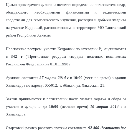
Целью проводимого аукциона является определение пользователя недр,
обладающего необходимыми финансовыми и техническими
средствами для геологического изучения, разведки и добычи жадеита
на участке Кедровый, расположенном на территории МО Таштыпский
район Республики Хакасия
Прогнозные ресурсы участка Кедровый по категории Р
оцениваются
2
в
342 т
("Прогнозные ресурсы твердых полезных ископаемых
Российской Федерации на 01.01.1998 г.
Аукцион состоится
27 марта 2014 г
в
10:00
(местное время) в здании
Хакаснедра по адресу: 655012, г. Абакан, ул. Хакасская, 21.
Заявки принимаются к регистрации после уплаты задатка и сбора за
участие в аукционе до
16:00
(местное время)
10 марта 2014 г
в
Хакаснедра.
Стартовый размер разового платежа составляет
92 400 (девяносто две