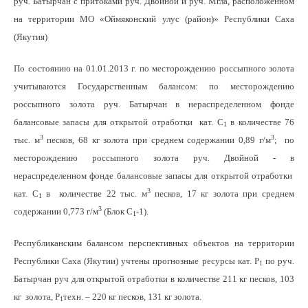
руч. Батырчан с притоками руч. Двойной и руч. Мгла, расположенном
на территории МО «Оймяконский улус (район)»
Республики Саха
(Якутия)
По состоянию на 01.01.2013 г. по месторождению россыпного золота
учитываются Государственным балансом: по месторождению
россыпного золота руч. Батырчан в нераспределенном фонде
балансовые запасы для открытой отработки кат. С
в количестве 76
1
3
3
тыс. м
песков, 68 кг золота при среднем содержании 0,89 г/м
; по
месторождению россыпного золота руч. Двойной - в
нераспределенном фонде балансовые запасы для открытой отработки
3
кат. С
в количестве 22 тыс. м
песков, 17 кг золота при среднем
1
3
содержании 0,773 г/м
(Блок С
-1).
1
Республиканским балансом перспективных объектов на территории
Республики Саха (Якутии) учтены прогнозные ресурсы кат. Р
по руч.
1
Батырчан руч для открытой отработки в количестве 211 кг песков, 103
кг золота, Р
техн. – 220 кг песков, 131 кг золота.
1