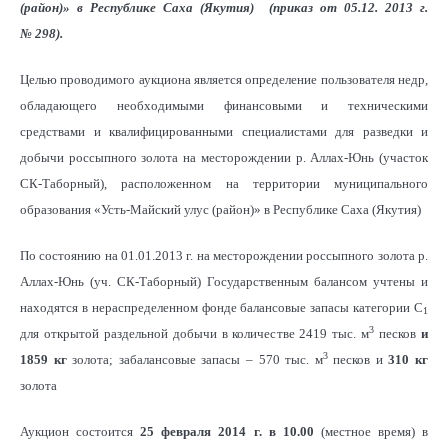
(район)» в Республике Саха (Якутия
)
(приказ от 05.12. 2013 г.
№ 298).
Целью проводимого аукциона является определение пользователя недр,
обладающего необходимыми финансовыми и техническими
средствами и квалифицированными специалистами для разведки и
добычи россыпного золота на месторождении р. Аллах-Юнь (участок
СК-Таборный), расположенном на территории муниципального
образования «Усть-Майский улус (район)» в Республике Саха (Якутия)
По состоянию на 01.01.2013 г. на месторождении россыпного золота р.
Аллах-Юнь (уч. СК-Таборный) Государственным балансом учтены и
находятся в нераспределенном фонде балансовые запасы категории С
1
3
для открытой раздельной добычи в количестве 2419 тыс. м
песков
и
3
1859 кг
золота; забалансовые запасы – 570 тыс. м
песков и
310 кг
золота
Аукцион состоится
25 февраля 2014 г. в 10.00
(местное время) в