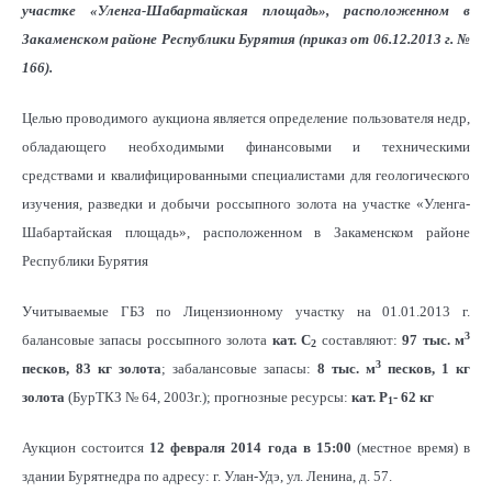
участке «Уленга-Шабартайская площадь», расположенном в
Закаменском районе Республики Бурятия (приказ от 06.12.2013 г. №
166).
Целью проводимого аукциона является определение пользователя недр,
обладающего необходимыми финансовыми и техническими
средствами и квалифицированными специалистами для геологического
изучения, разведки и добычи россыпного золота на участке «Уленга-
Шабартайская площадь», расположенном в Закаменском районе
Республики Бурятия
Учитываемые ГБЗ по Лицензионному участку на 01.01.2013 г.
3
балансовые запасы россыпного золота
кат. С
составляют:
97 тыс. м
2
3
песков, 83 кг золота
; забалансовые запасы:
8 тыс. м
песков, 1 кг
золота
(БурТКЗ № 64, 2003г.); прогнозные ресурсы:
кат. Р
- 62 кг
1
Аукцион состоится
12 февраля 2014 года в 15:00
(местное время) в
здании Бурятнедра по адресу: г. Улан-Удэ, ул. Ленина, д. 57.