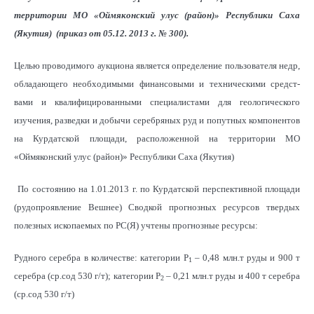
территории МО «Оймяконский улус (район)»
Республики Саха
(Якутия
)
(приказ от 05.12. 2013 г. № 300).
Целью проводимого аукциона является определение пользователя недр,
обладающего необходимыми финансовыми и техническими средст-
вами и квалифицированными специалистами для геологического
изучения, разведки и добычи серебряных руд и попутных компонентов
на Курдатской площади, расположенной на территории МО
«Оймяконский улус (район)»
Республики Саха (Якутия)
По состоянию на 1.01.2013 г. по Курдатской перспективной площади
(рудопроявление Вешнее) Сводкой прогнозных ресурсов твердых
полезных ископаемых по РС(Я) учтены прогнозные ресурсы:
Рудного серебра в количестве: категории Р
– 0,48 млн.т руды и 900 т
1
серебра (ср.сод 530 г/т); категории Р
– 0,21 млн.т руды и 400 т серебра
2
(ср.сод 530 г/т)