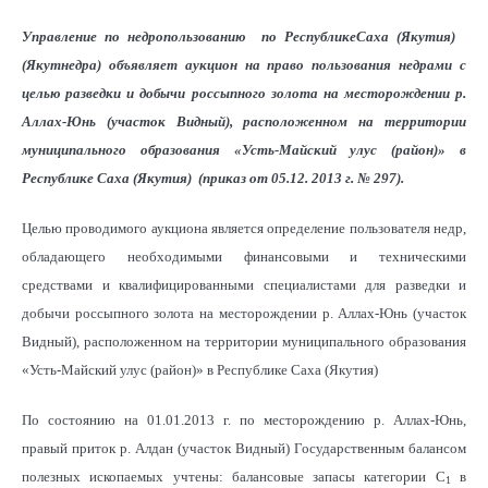
Управление по недропользованию по РеспубликеСаха (Якутия)
(Якутнедра) объявляет аукцион
на право пользования недрами с
целью разведки и добычи россыпного золота на месторождении р.
Аллах-Юнь (участок Видный), расположенном на территории
муниципального образования «Усть-Майский улус (район)» в
Республике Саха (Якутия
)
(приказ от 05.12. 2013 г. № 297).
Целью проводимого аукциона является определение пользователя недр,
обладающего необходимыми финансовыми и техническими
средствами и квалифицированными специалистами для разведки и
добычи россыпного золота на месторождении р. Аллах-Юнь (участок
Видный), расположенном на территории муниципального образования
«Усть-Майский улус (район)» в Республике Саха (Якутия)
По состоянию на 01.01.2013 г. по месторождению р. Аллах-Юнь,
правый приток р. Алдан (участок Видный) Государственным балансом
полезных ископаемых учтены: балансовые запасы категории С
в
1