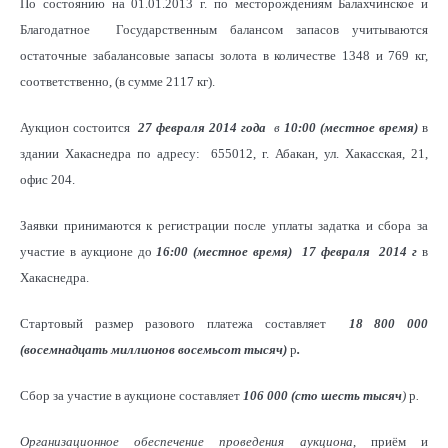
По состоянию на 01.01.2013 г. по месторождениям Балахчинское и
Благодатное Государственным балансом запасов учитываются
остаточные забалансовые запасы золота в количестве 1348 и 769 кг,
соответственно, (в сумме 2117 кг).
Аукцион состоится
27 февраля 2014
года
в
10:00
(местное время)
в
здании Хакаснедра по адресу: 655012, г. Абакан, ул. Хакасская, 21,
офис 204.
Заявки принимаются к регистрации после уплаты задатка и сбора за
участие в аукционе до
16:00
(местное время)
17 февраля 2014 г
в
Хакаснедра.
Стартовый размер разового платежа составляет
18 800 000
(восемнадцать миллионов восемьсот тысяч)
р
.
Сбор за участие в аукционе составляет
106 000 (сто шесть тысяч
)
р
.
Организационное обеспечение проведения аукциона
, приём и