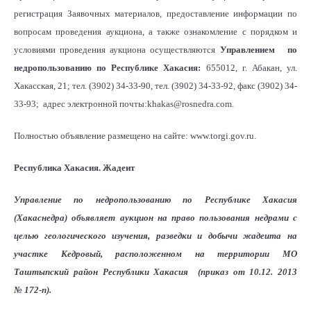
регистрация Заявочных материалов, предоставление информации по
вопросам проведения аукциона, а также ознакомление с порядком и
условиями проведения аукциона осуществляются
Управлением
по
недропользованию по Республике Хакасия:
655012, г. Абакан, ул.
Хакасская, 21; тел. (3902) 34-33-90, тел. (3902) 34-33-92, факс (3902) 34-
33-93; адрес электронной почты:khakas@rosnedra.com.
Полностью объявление размещено на сайте: www.torgi.gov.ru.
Республика Хакасия. Жадеит
Управление по недропользованию по Республике Хакасия
(Хакаснедра) объявляет аукцион на право пользования недрами с
целью геологического изучения, разведки и добычи жадеита на
участке Кедровый, расположенном на территории МО
Таштыпский район Республики Хакасия (приказ от 10.12. 2013
№ 172-п).