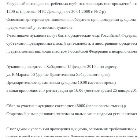
Ресурсный потенциал погребенных глубокозалегающих месторождений в пре
1200 кг (протокол НТС Дальнедра от 20.01.2009 г. № 2-р).
Основным критерием для выявления победителя при проведении аукциона н
предложенный участниками аукциона.
Участниками аукциона могут быть юридические лица Российской Федерац
субъектами предпринимательской деятельности, и иностранные юридическ
предъявляемым законодательством Российской Федерации к недропользова
Аукцион проводится в Хабаровске 15 февраля 2010 г. по адресу:
ул. К.Маркса, 56 (здание Правительства Хабаровского края).
Предварительное время начала аукциона 10.00 (местное время).
Заявки принимаются к регистрации до 16.00 (местное время) 25 января 2010
Сбор за участие в аукционе составляет 48000 (сорок восемь тысяч) р.
Стартовый размер разового платежа за пользование недрами устанавливаетс
С порядком и условиями проведения аукциона, основными требованиями к 
информацией можно ознакомиться в Департаменте по недропользованию по