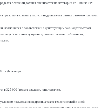
делах основной долины оценивается по категории Р2 - 400 кг и Р3 -
а право пользования участком недр является размер разового платежа,
ии, являющиеся в соответствии с действующим законодательством
ие лица. Участники аукциона должны отвечать требованиям,
телям.
 г. в Дальнедра.
я в 325 000 (триста двадцать пять тысяч) р.
условиям пользования недрами, а также геологической и иной
 Дальневосточному федеральному округу: 680000 Хабаровск, ул. Льва