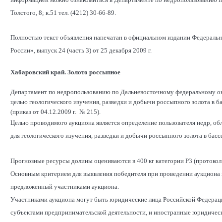
Толстого, 8; к.51 тел. (4212) 30-66-89.
Полностью текст объявления напечатан в официальном издании Федеральн
России», выпуск 24 (часть 3) от 25 декабря 2009 г.
Хабаровский край. Золото россыпное
Департамент по недропользованию по Дальневосточному федеральному окр
целью геологического изучения, разведки и добычи россыпного золота в 
(приказ от 04.12.2009 г. № 215).
Целью проводимого аукциона является определение пользователя недр, 
для геологического изучения, разведки и добычи россыпного золота в бас
Прогнозные ресурсы долины оцениваются в 400 кг категории Р3 (протокол 
Основным критерием для выявления победителя при проведении аукциона н
предложенный участниками аукциона.
Участниками аукциона могут быть юридические лица Российской Федерац
субъектами предпринимательской деятельности, и иностранные юридическ