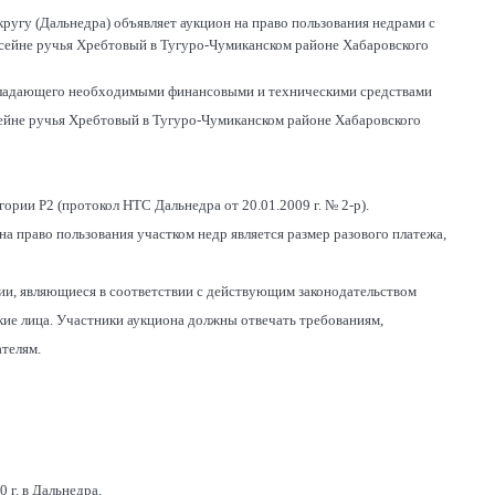
угу (Дальнедра) объявляет аукцион на право пользования недрами с
ссейне ручья Хребтовый в Тугуро-Чумиканском районе Хабаровского
обладающего необходимыми финансовыми и техническими средствами
ссейне ручья Хребтовый в Тугуро-Чумиканском районе Хабаровского
ории Р2 (протокол НТС Дальнедра от 20.01.2009 г. № 2-р).
а право пользования участком недр является размер разового платежа,
ии, являющиеся в соответствии с действующим законодательством
ие лица. Участники аукциона должны отвечать требованиям,
телям.
 г. в Дальнедра.