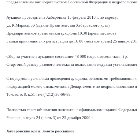
предъявляемым законодательством Российской Федерации к недропользова
Аукцион проводится в Хабаровске 15 февраля 2010 г. по адресу:
ул. К.Маркса, 56 (здание Правительства Хабаровского края).
Предварительное время начала аукциона 10.30 (время местное).
Заявки принимаются к регистрации до 16.00 (местное время) 25 января 2010
Сбор за участие в аукционе составляет 48 000 (сорок восемь тысяч) р.
Стартовый размер разового платежа за пользование недрами устанавливаетс
С порядком и условиями проведения аукциона, основными требованиями к 
информацией можно ознакомиться в Департаменте по недропользованию по
Толстого, 8; к.51 тел. (4212) 30-66-89.
Полностью текст объявления напечатан в официальном издании Федеральн
России», выпуск 24 (часть 3) от 25 декабря 2009 г.
Хабаровский край. Золото россыпное