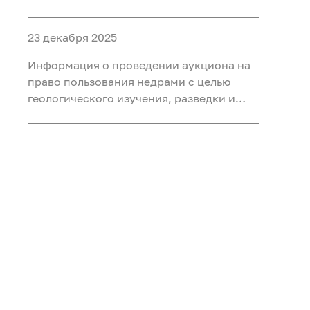
объектами ФП «Геология: возрождение
легенды» (ГВЛ-1)
23 декабря 2025
Информация о проведении аукциона на
право пользования недрами с целью
геологического изучения, разведки и
добычи полезных ископаемых (нефть,
газ) на участке недр «Сергинский 24»,
расположенного на территории
Белоярского района Ханты-Мансийского
автономного округа - Югры