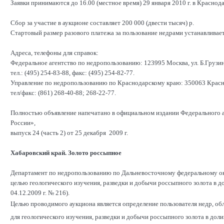
Заявки принимаются до 16.00 (местное время) 29 января 2010 г. в Краснод
Сбор за участие в аукционе составляет 200 000 (двести тысяч) р.
Стартовый размер разового платежа за пользование недрами устанавливает
Адреса, телефоны для справок:
Федеральное агентство по недропользованию: 123995 Москва, ул. Б.Грузин
тел.: (495) 254-83-88, факс: (495) 254-82-77.
Управление по недропользованию по Краснодарскому краю: 350063 Красно
тел/факс: (861) 268-40-88; 268-22-77.
Полностью объявление напечатано в официальном издании Федерального 
России»,
выпуск 24 (часть 2) от 25 декабря 2009 г.
Хабаровский край. Золото россыпное
Департамент по недропользованию по Дальневосточному федеральному окр
целью геологического изучения, разведки и добычи россыпного золота в до
04.12.2009 г. № 216).
Целью проводимого аукциона является определение пользователя недр, 
для геологического изучения, разведки и добычи россыпного золота в доли