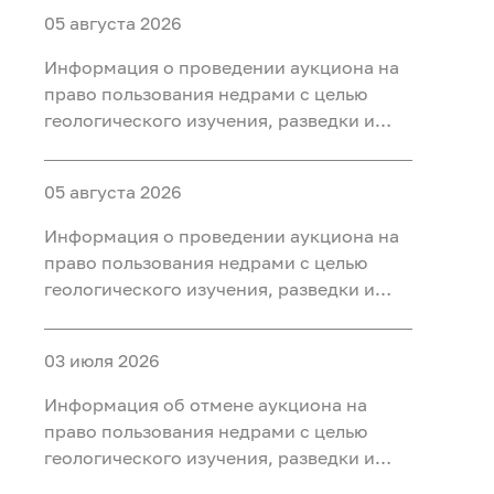
05 августа 2026
Информация о проведении аукциона на
право пользования недрами с целью
геологического изучения, разведки и
добычи полезных ископаемых (нефть
газ, конденсат) на участке недр «Северо-
05 августа 2026
Салымский-3», расположенного на
территории Ханты-Мансийского района
Информация о проведении аукциона на
Ханты-Мансийского автономного округа
право пользования недрами с целью
- Югры
геологического изучения, разведки и
добычи полезных ископаемых (нефть
газ, конденсат) на участке недр
03 июля 2026
«Приразломный-3», расположенного на
территории Ханты-Мансийского района
Информация об отмене аукциона на
Ханты-Мансийского автономного округа
право пользования недрами с целью
- Югры
геологического изучения, разведки и
добычи полезных ископаемых (нефть) на