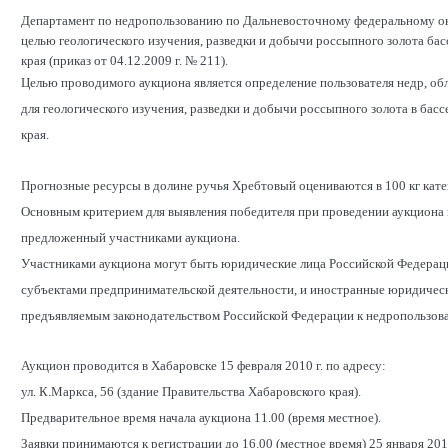
Департамент по недропользованию по Дальневосточному федеральному окр
целью геологического изучения, разведки и добычи россыпного золота ба
края (приказ от 04.12.2009 г. № 211).
Целью проводимого аукциона является определение пользователя недр, 
для геологического изучения, разведки и добычи россыпного золота в ба
края.
Прогнозные ресурсы в долине ручья Хребтовый оцениваются в 100 кг катег
Основным критерием для выявления победителя при проведении аукциона н
предложенный участниками аукциона.
Участниками аукциона могут быть юридические лица Российской Федерац
субъектами предпринимательской деятельности, и иностранные юридическ
предъявляемым законодательством Российской Федерации к недропользова
Аукцион проводится в Хабаровске 15 февраля 2010 г. по адресу:
ул. К.Маркса, 56 (здание Правительства Хабаровского края).
Предварительное время начала аукциона 11.00 (время местное).
Заявки принимаются к регистрации до 16.00 (местное время) 25 января 2010