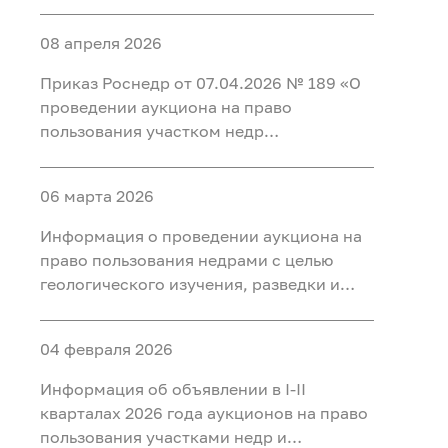
добычи полезных ископаемых (нефть) на
участке недр «Карабашский 5-1» в
08 апреля 2026
Тобольском, Ярковском районах
Тюменской области и Кондинском
Приказ Роснедр от 07.04.2026 № 189 «О
районе ХМАО-Югра
проведении аукциона на право
пользования участком недр
федерального значения Татарское
(Первая рудная зона), расположенным
06 марта 2026
на территории Красноярского края, для
разведки и добычи полезных
Информация о проведении аукциона на
ископаемых, в том числе добычи
право пользования недрами с целью
полезных ископаемых и полезных
геологического изучения, разведки и
компонентов из отходов
добычи полезных ископаемых (нефть) на
недропользования, в том числе из
участке недр «Тарховский»,
вскрышных и вмещающих горных пород,
04 февраля 2026
расположенного на территории Ханты-
использования отходов
Мансийского района Ханты-
Информация об объявлении в I-II
недропользования, в том числе
Мансийского автономного округа - Югры
кварталах 2026 года аукционов на право
вскрышных и вмещающих горных пород»
пользования участками недр и