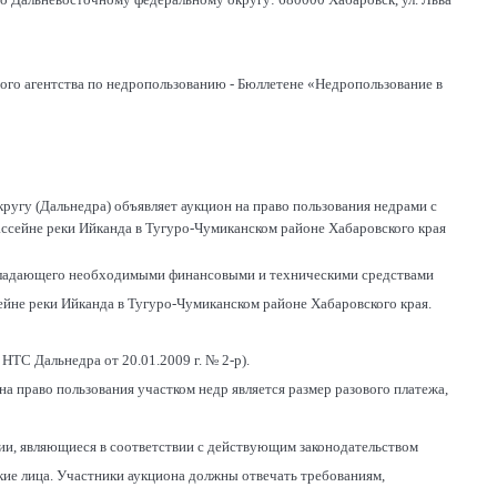
ого агентства по недропользованию - Бюллетене «Недропользование в
угу (Дальнедра) объявляет аукцион на право пользования недрами с
бассейне реки Ийканда в Тугуро-Чумиканском районе Хабаровского края
обладающего необходимыми финансовыми и техническими средствами
сейне реки Ийканда в Тугуро-Чумиканском районе Хабаровского края.
НТС Дальнедра от 20.01.2009 г. № 2-р).
а право пользования участком недр является размер разового платежа,
ии, являющиеся в соответствии с действующим законодательством
ие лица. Участники аукциона должны отвечать требованиям,