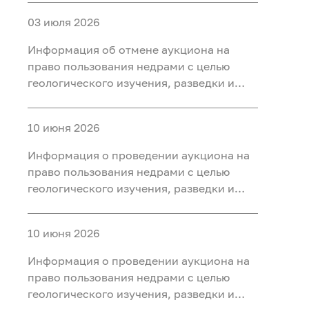
участке недр «Карабашский 7-2» в
03 июля 2026
Тобольском, Ярковском районах
Тюменской области
Информация об отмене аукциона на
право пользования недрами с целью
геологического изучения, разведки и
добычи полезных ископаемых (нефть) на
участке недр «Карабашский 5-1» в
10 июня 2026
Тобольском, Ярковском районах
Тюменской области и Кондинском
Информация о проведении аукциона на
районе ХМАО-Югра
право пользования недрами с целью
геологического изучения, разведки и
добычи полезных ископаемых (нефть) на
участке недр «Карабашский 7-2» в
10 июня 2026
Тобольском, Ярковском районах
Тюменской области
Информация о проведении аукциона на
право пользования недрами с целью
геологического изучения, разведки и