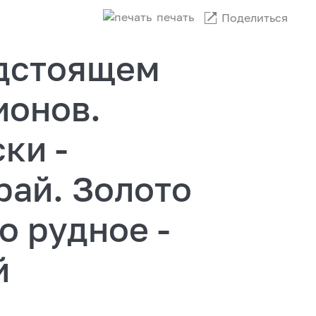
печать
Поделиться
дстоящем
ионов.
ки -
рай. Золото
о рудное -
й