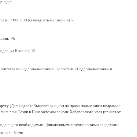
арнедра.
ся в 17 000 000 (семнадцать миллионов) р.
ская, 4/6;
дар, ул.Красная, 19,
агентства по недропользованию Бюллетене «Недропользование в
угу (Дальнедра) объявляет аукцион на право пользования недрами с
лине реки Бекчи в Николаевском районе Хабаровского края (приказ от
обладающего необходимыми финансовыми и техническими средствами
не реки Бекчи.