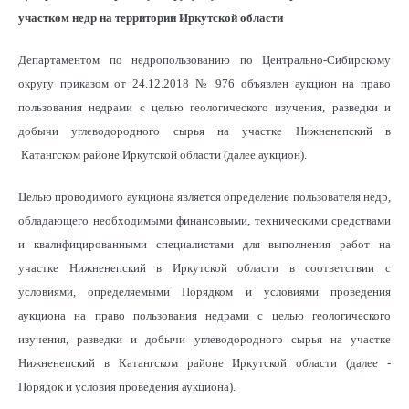
участком недр на территории Иркутской области
Департаментом по недропользованию по Центрально-Сибирскому
округу приказом от 24.12.2018 № 976 объявлен аукцион на право
пользования недрами с целью геологического изучения, разведки и
добычи углеводородного сырья на участке Нижненепский в
Катангском районе Иркутской области (далее аукцион).
Целью проводимого аукциона является определение пользователя недр,
обладающего необходимыми финансовыми, техническими средствами
и квалифицированными специалистами для выполнения работ на
участке Нижненепский в Иркутской области в соответствии с
условиями, определяемыми Порядком и условиями проведения
аукциона на право пользования недрами с целью геологического
изучения, разведки и добычи углеводородного сырья на участке
Нижненепский в Катангском районе Иркутской области (далее -
Порядок и условия проведения аукциона).