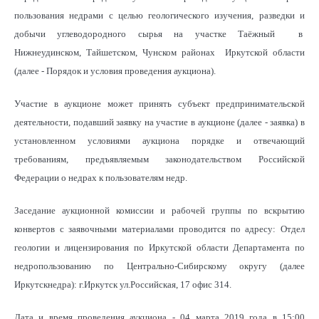
пользования недрами с целью геологического изучения, разведки и
добычи углеводородного сырья на участке Таёжный в
Нижнеудинском, Тайшетском, Чунском районах Иркутской области
(далее - Порядок и условия проведения аукциона).
Участие в аукционе может принять субъект предпринимательской
деятельности, подавший заявку на участие в аукционе (далее - заявка) в
установленном условиями аукциона порядке и отвечающий
требованиям, предъявляемым законодательством Российской
Федерации о недрах к пользователям недр.
Заседание аукционной комиссии и рабочей группы по вскрытию
конвертов с заявочными материалами проводится по адресу: Отдел
геологии и лицензирования по Иркутской области Департамента по
недропользованию по Центрально-Сибирскому округу (далее
Иркутскнедра): г.Иркутск ул.Российская, 17 офис 314.
Дата и время проведения аукциона - 04 марта 2019 года в 15:00