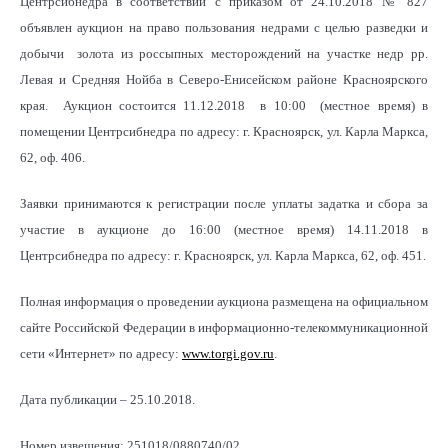
Центрсибнедра в соответствии с приказом от 24.10.2018 № 827
объявлен аукцион на право пользования недрами с целью разведки и
добычи золота из россыпных месторождений на участке недр рр.
Левая и Средняя Нойба в Северо-Енисейском районе Красноярского
края. Аукцион состоится 11.12.2018 в 10:00 (местное время) в
помещении Центрсибнедра по адресу: г. Красноярск, ул. Карла Маркса,
62, оф. 406.
Заявки принимаются к регистрации после уплаты задатка и сбора за
участие в аукционе до 16:00 (местное время) 14.11.2018 в
Центрсибнедра по адресу: г. Красноярск, ул. Карла Маркса, 62, оф. 451.
Полная информация о проведении аукциона размещена на официальном
сайте Российской Федерации в информационно-телекоммуникационной
сети «Интернет» по адресу:
www.torgi.gov.ru
.
Дата публикации – 25.10.2018.
Номер извещения: 251018/0880740/02