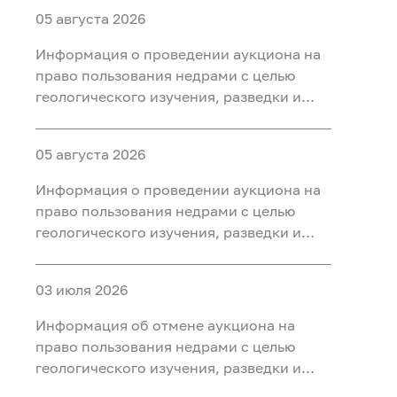
05 августа 2026
Информация о проведении аукциона на
право пользования недрами с целью
геологического изучения, разведки и
добычи полезных ископаемых (нефть
газ, конденсат) на участке недр «Северо-
05 августа 2026
Салымский-3», расположенного на
территории Ханты-Мансийского района
Информация о проведении аукциона на
Ханты-Мансийского автономного округа
право пользования недрами с целью
- Югры
геологического изучения, разведки и
добычи полезных ископаемых (нефть
газ, конденсат) на участке недр
03 июля 2026
«Приразломный-3», расположенного на
территории Ханты-Мансийского района
Информация об отмене аукциона на
Ханты-Мансийского автономного округа
право пользования недрами с целью
- Югры
геологического изучения, разведки и
добычи полезных ископаемых (нефть) на