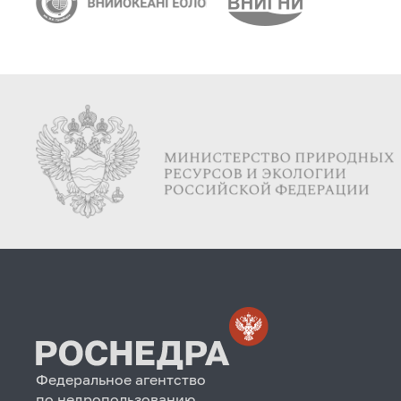
Федеральное агентство
по недропользованию