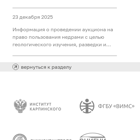
объектами ФП «Геология: возрождение
легенды» (ГВЛ-1)
23 декабря 2025
Информация о проведении аукциона на
право пользования недрами с целью
геологического изучения, разведки и
добычи полезных ископаемых (нефть,
газ) на участке недр «Сергинский 24»,
расположенного на территории
вернуться к разделу
Белоярского района Ханты-Мансийского
автономного округа - Югры