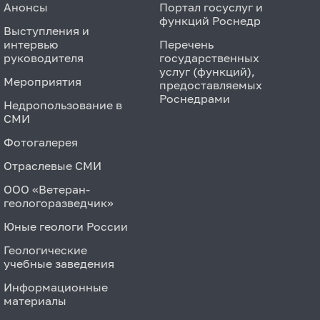
Анонсы
Портал госуслуг и
функций Роснедр
Выступления и
интервью
Перечень
руководителя
государственных
услуг (функций),
Мероприятия
предоставляемых
Роснедрами
Недропользование в
СМИ
Фотогалерея
Отраслевые СМИ
ООО «Ветеран-
геологоразведчик»
Юные геологи России
Геологические
учебные заведения
Информационные
материалы