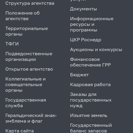
Структура агентства
Документы
Положение об
агентстве
Информационные
ресурсы и
Территориальные
программы
органы
ЦКР Роснедр
ТФГИ
Аукционы и конкурсы
Подведомственные
организации
Финансовое
обеспечение ГРР
Открытое агентство
Бюджет
Коллегиальные и
совещательные
Кадровая работа
органы
Заказы для
Государственная
государственных
служба
нужд
Геральдический знак-
Изъятие земель
эмблема и флаг
Государственный
Карта сайта
баланс запасов