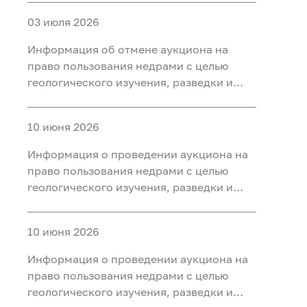
участке недр «Карабашский 7-2» в
03 июля 2026
Тобольском, Ярковском районах
Тюменской области
Информация об отмене аукциона на
право пользования недрами с целью
геологического изучения, разведки и
добычи полезных ископаемых (нефть) на
участке недр «Карабашский 5-1» в
10 июня 2026
Тобольском, Ярковском районах
Тюменской области и Кондинском
Информация о проведении аукциона на
районе ХМАО-Югра
право пользования недрами с целью
геологического изучения, разведки и
добычи полезных ископаемых (нефть) на
участке недр «Карабашский 7-2» в
10 июня 2026
Тобольском, Ярковском районах
Тюменской области
Информация о проведении аукциона на
право пользования недрами с целью
геологического изучения, разведки и