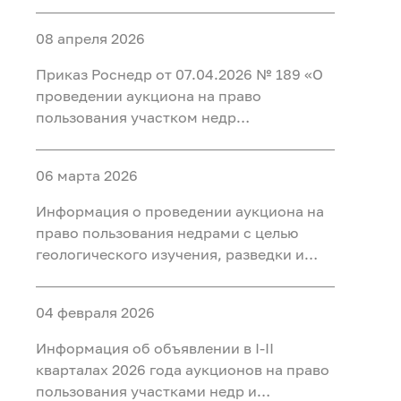
добычи полезных ископаемых (нефть) на
участке недр «Карабашский 5-1» в
08 апреля 2026
Тобольском, Ярковском районах
Тюменской области и Кондинском
Приказ Роснедр от 07.04.2026 № 189 «О
районе ХМАО-Югра
проведении аукциона на право
пользования участком недр
федерального значения Татарское
(Первая рудная зона), расположенным
06 марта 2026
на территории Красноярского края, для
разведки и добычи полезных
Информация о проведении аукциона на
ископаемых, в том числе добычи
право пользования недрами с целью
полезных ископаемых и полезных
геологического изучения, разведки и
компонентов из отходов
добычи полезных ископаемых (нефть) на
недропользования, в том числе из
участке недр «Тарховский»,
вскрышных и вмещающих горных пород,
04 февраля 2026
расположенного на территории Ханты-
использования отходов
Мансийского района Ханты-
Информация об объявлении в I-II
недропользования, в том числе
Мансийского автономного округа - Югры
кварталах 2026 года аукционов на право
вскрышных и вмещающих горных пород»
пользования участками недр и