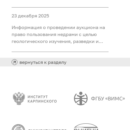
объектами ФП «Геология: возрождение
легенды» (ГВЛ-1)
23 декабря 2025
Информация о проведении аукциона на
право пользования недрами с целью
геологического изучения, разведки и
добычи полезных ископаемых (нефть,
газ) на участке недр «Сергинский 24»,
расположенного на территории
вернуться к разделу
Белоярского района Ханты-Мансийского
автономного округа - Югры