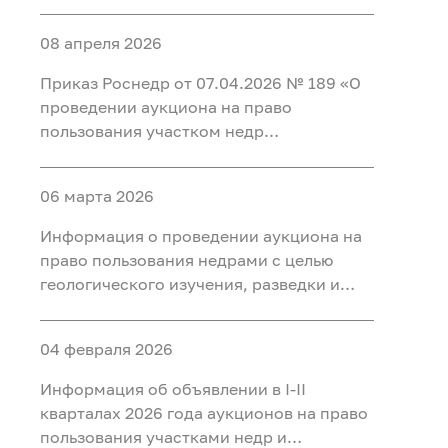
добычи полезных ископаемых (нефть) на
участке недр «Карабашский 5-1» в
08 апреля 2026
Тобольском, Ярковском районах
Тюменской области и Кондинском
Приказ Роснедр от 07.04.2026 № 189 «О
районе ХМАО-Югра
проведении аукциона на право
пользования участком недр
федерального значения Татарское
(Первая рудная зона), расположенным
06 марта 2026
на территории Красноярского края, для
разведки и добычи полезных
Информация о проведении аукциона на
ископаемых, в том числе добычи
право пользования недрами с целью
полезных ископаемых и полезных
геологического изучения, разведки и
компонентов из отходов
добычи полезных ископаемых (нефть) на
недропользования, в том числе из
участке недр «Тарховский»,
вскрышных и вмещающих горных пород,
04 февраля 2026
расположенного на территории Ханты-
использования отходов
Мансийского района Ханты-
Информация об объявлении в I-II
недропользования, в том числе
Мансийского автономного округа - Югры
кварталах 2026 года аукционов на право
вскрышных и вмещающих горных пород»
пользования участками недр и