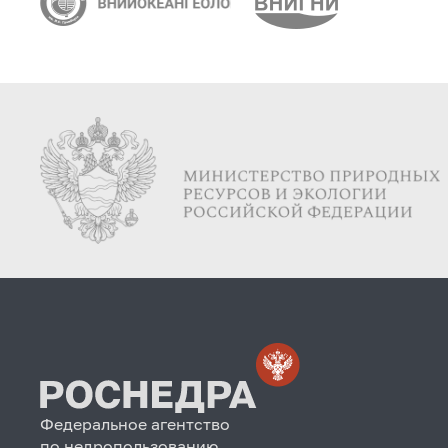
Федеральное агентство
по недропользованию