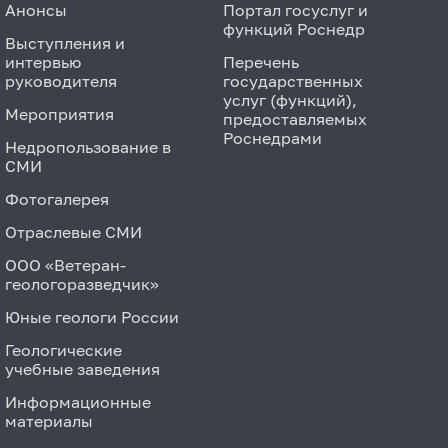
Анонсы
Портал госуслуг и
функций Роснедр
Выступления и
интервью
Перечень
руководителя
государственных
услуг (функций),
Мероприятия
предоставляемых
Роснедрами
Недропользование в
СМИ
Фотогалерея
Отраслевые СМИ
ООО «Ветеран-
геологоразведчик»
Юные геологи России
Геологические
учебные заведения
Информационные
материалы