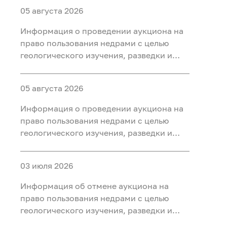
05 августа 2026
Информация о проведении аукциона на
право пользования недрами с целью
геологического изучения, разведки и
добычи полезных ископаемых (нефть
газ, конденсат) на участке недр «Северо-
05 августа 2026
Салымский-3», расположенного на
территории Ханты-Мансийского района
Информация о проведении аукциона на
Ханты-Мансийского автономного округа
право пользования недрами с целью
- Югры
геологического изучения, разведки и
добычи полезных ископаемых (нефть
газ, конденсат) на участке недр
03 июля 2026
«Приразломный-3», расположенного на
территории Ханты-Мансийского района
Информация об отмене аукциона на
Ханты-Мансийского автономного округа
право пользования недрами с целью
- Югры
геологического изучения, разведки и
добычи полезных ископаемых (нефть) на