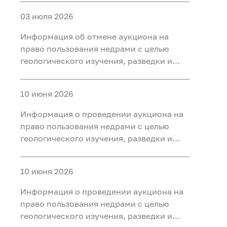
участке недр «Карабашский 7-2» в
03 июля 2026
Тобольском, Ярковском районах
Тюменской области
Информация об отмене аукциона на
право пользования недрами с целью
геологического изучения, разведки и
добычи полезных ископаемых (нефть) на
участке недр «Карабашский 5-1» в
10 июня 2026
Тобольском, Ярковском районах
Тюменской области и Кондинском
Информация о проведении аукциона на
районе ХМАО-Югра
право пользования недрами с целью
геологического изучения, разведки и
добычи полезных ископаемых (нефть) на
участке недр «Карабашский 7-2» в
10 июня 2026
Тобольском, Ярковском районах
Тюменской области
Информация о проведении аукциона на
право пользования недрами с целью
геологического изучения, разведки и