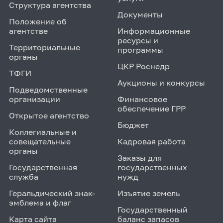
Структура агентства
Документы
Положение об
агентстве
Информационные
ресурсы и
Территориальные
программы
органы
ЦКР Роснедр
ТФГИ
Аукционы и конкурсы
Подведомственные
организации
Финансовое
обеспечение ГРР
Открытое агентство
Бюджет
Коллегиальные и
совещательные
Кадровая работа
органы
Заказы для
Государственная
государственных
служба
нужд
Геральдический знак-
Изъятие земель
эмблема и флаг
Государственный
Карта сайта
баланс запасов