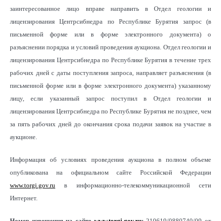
заинтересованное лицо вправе направить в Отдел геологии и
лицензирования Центрсибнедра по Республике Бурятия запрос (в
письменной форме или в форме электронного документа) о
разъяснении порядка и условий проведения аукциона. Отдел геологии и
лицензирования Центрсибнедра по Республике Бурятия в течение трех
рабочих дней с даты поступления запроса, направляет разъяснения (в
письменной форме или в форме электронного документа) указанному
лицу, если указанный запрос поступил в Отдел геологии и
лицензирования Центрсибнедра по Республике Бурятия не позднее, чем
за пять рабочих дней до окончания срока подачи заявок на участие в
аукционе.
Информация об условиях проведения аукциона в полном объеме
опубликована на официальном сайте Российской Федерации
www.torgi.gov.ru
в информационно-телекоммуникационной сети
Интернет.
Номер извещения на сайте
www
.
torgi
.
gov
.
ru
:
210619/0880740/09 от