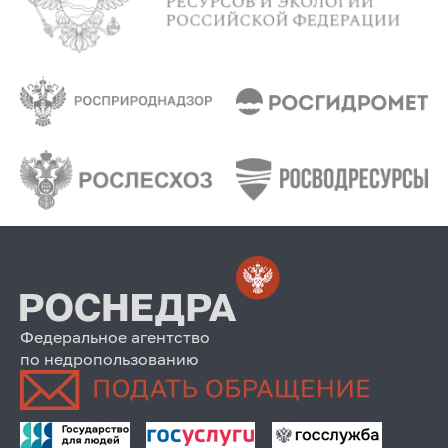
Федеральное агентство
по недропользованию